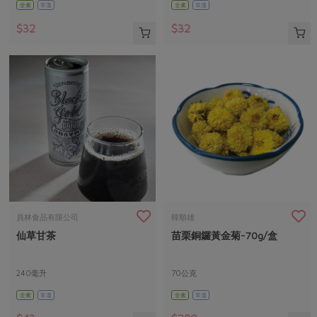
全素
常溫
全素
常溫
$32
$32
員林食品有限公司
韓順雄
仙草甘茶
苗栗銅鑼黃金菊-70g/盒
240毫升
70公克
全素
常溫
全素
常溫