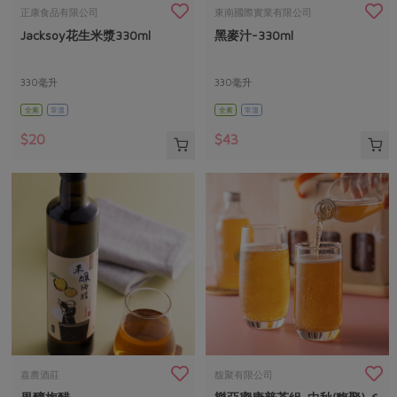
畜產肉類
水產
廚房瑜伽
正康食品有限公司
東南國際實業有限公司
合作25-經典快閃最後一週
Jacksoy花生米漿330ml
黑麥汁-330ml
水畜加工品
料理方式
產品檢驗
合作25-精選產品第四彈
關注議題
烘焙．點心
自主把關
330毫升
330毫升
合作25-精選產品第三彈
調理食材・點心
減硝酸鹽
惜食
醬料
全素
常溫
全素
常溫
檢驗報告
更多當季產品
調味醬料/南北貨
烘焙
非基改運動
支持本土農糧
湯品．鍋物
$20
$43
硝酸鹽檢驗
休閒零嘴
沖泡飲品
廢核運動
能源議題
漬物
議題活動
保健食品
減添加物
減塑減廢
涼拌沙拉
社員權益
主婦聯盟X樂齡網特約優惠案
公益金
食農教育
飲品
居家好物
合作社法規
30%rPET紅烏龍茶
更多議題
美妝保養
個人清潔
社務專區
2024農業發展計畫年度報告
主題食譜
生活者e週報
家庭清潔
織品
選舉專區
更多議題活動
異國料理
日用品
圖書禮品
綠主張月刊
年菜食譜
防災用品
最新消息
把最好的台灣味帶回家！
嘉農酒莊
馥聚有限公司
典藏閱覽室
養身食補