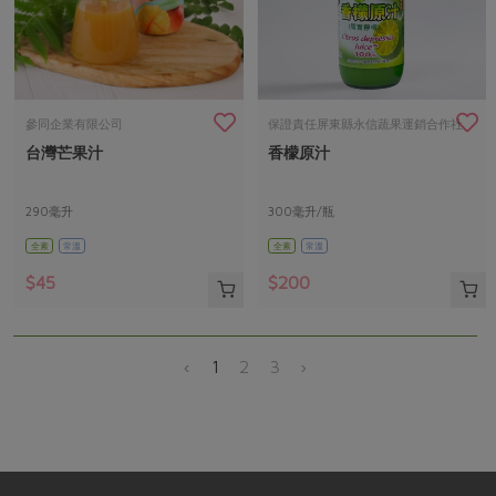
參同企業有限公司
保證責任屏東縣永信蔬果運銷合作社
台灣芒果汁
香檬原汁
290毫升
300毫升/瓶
全素
常溫
全素
常溫
$45
$200
‹
1
2
3
›