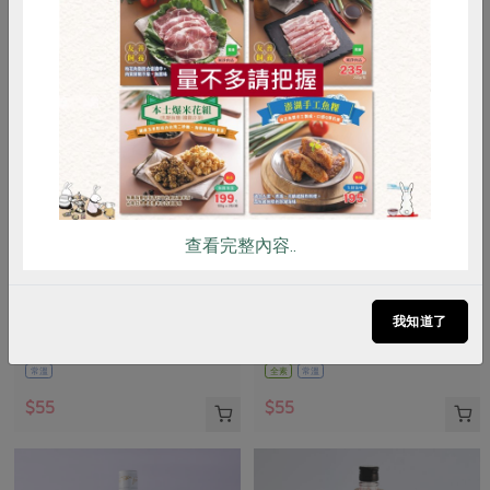
惜食
RPET
食譜
減硝酸鹽
雞蛋
食安
共同購買
查看完整內容..
臺灣可果美股份有限公司
臺灣可果美股份有限公司
奧納芮有機蘋果汁
奧納芮有機番茄汁(台灣可果
美)-295ml/瓶
我知道了
295毫升
295ml
常溫
全素
常溫
$55
$55