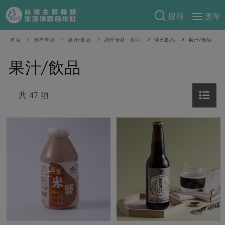
搜尋
選單
產品分類
首頁
所有產品
果汁/飲品
調理食材・點心
沖泡飲品
果汁/飲品
當季蔬果
食譜料理
果汁/飲品
一籃菜
當令水果
食材
特別企畫
芽苗類
共 47 項
蕈菇類
米食
預購活動
綠主張
辛香料類
麵食
把最好的台灣味帶回家！
觀點文章
關於合作社
肉食
奶蛋豆・五穀
防災用品預購圓滿結束
主婦食堂
一籃菜真心話
海鮮
蛋
乳製品
認識合作社
重要公告
2026年端午節預購圓滿結束
社內大小事
合作聯合國
常備菜
豆製品
米麵雜糧
關於我們
更多預購活動
產品故事
生活提案
蔬食
合作社組織
肉品・水產
樂齡生活
親子食育
蛋料理
當季產品
員工與求才