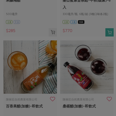
果釀梅醋
樂亞蜜康普茶組-中秋(馥聚)-6
媒體報導
最新產品
節慶大餐
入
下載專區
500毫升
330毫升/瓶. 6瓶/組 (3種口味各2瓶)
優惠專區
全素
常溫
全素
冷藏
預購
高麗菜海鮮煎餅
地區活動
素食專區
$285
$770
社務會議
地區活動
樂齡友善
活動報下載
陳稼莊自然農業有限公司
陳稼莊自然農業有限公司
百香果醋(加糖)-即飲式
桑椹醋(加糖)-即飲式