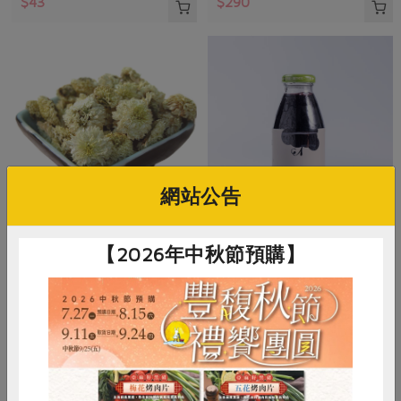
$43
$290
網站公告
韓順雄
臺灣可果美股份有限公司
【2026年中秋節預購】
苗栗銅鑼杭白菊-70g/盒
奧納芮有機紅葡萄汁
70公克
295 毫升
全素
常溫
全素
常溫
$275
$55