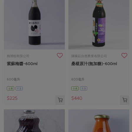
梅博館有限公司
陳稼莊自然農業有限公司
紫蘇梅醬-600ml
桑椹原汁(無加糖)-600ml
600毫升
600毫升
全素
常溫
全素
常溫
$225
$440