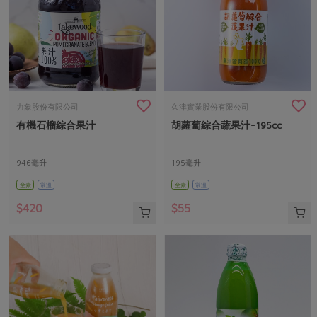
力象股份有限公司
久津實業股份有限公司
有機石榴綜合果汁
胡蘿蔔綜合蔬果汁-195cc
946毫升
195毫升
全素
常溫
全素
常溫
$420
$55