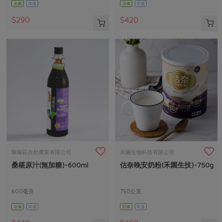
全素
常溫
全素
常溫
$290
$420
陳稼莊自然農業有限公司
禾園生物科技有限公司
桑椹原汁(無加糖)-600ml
估奈晚安奶粉(禾園生技)-750g
600毫升
750公克
全素
常溫
奶素
常溫