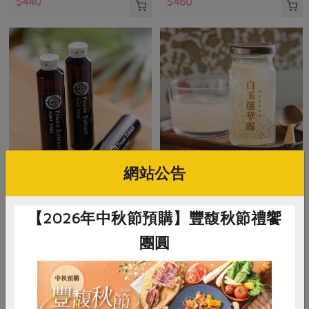
$440
$460
網站公告
百達醫企業有限公司
萬生生機股份有限公司
諾麗果黑棗元氣飲(百達醫企
白玉蓮華露6入禮盒
【2026年中秋節預購】豐馥秋節禮饗
業)-20mL*12
團圓
20mL/瓶，12瓶/盒
150公克* 6入/盒, 150公克(固形量78公
克)/入
全素
常溫
預購
全素
常溫
預購
$550
$570