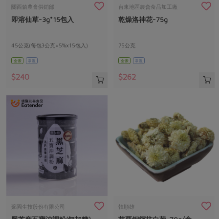
畜產肉類
水產
廚房瑜伽
關西鎮農會供銷部
台東地區農會食品加工廠
合作25-經典快閃最後一週
即溶仙草-3g*15包入
乾燥洛神花-75g
水畜加工品
料理方式
產品檢驗
合作25-精選產品第四彈
關注議題
烘焙．點心
自主把關
45公克(每包3公克±5%x15包入)
75公克
合作25-精選產品第三彈
調理食材・點心
減硝酸鹽
惜食
醬料
全素
常溫
全素
常溫
檢驗報告
更多當季產品
調味醬料/南北貨
烘焙
非基改運動
支持本土農糧
湯品．鍋物
$240
$262
硝酸鹽檢驗
休閒零嘴
沖泡飲品
廢核運動
能源議題
漬物
議題活動
保健食品
減添加物
減塑減廢
涼拌沙拉
社員權益
主婦聯盟X樂齡網特約優惠案
公益金
食農教育
飲品
居家好物
合作社法規
30%rPET紅烏龍茶
更多議題
美妝保養
個人清潔
社務專區
2024農業發展計畫年度報告
主題食譜
生活者e週報
家庭清潔
織品
選舉專區
更多議題活動
異國料理
日用品
圖書禮品
綠主張月刊
年菜食譜
防災用品
最新消息
把最好的台灣味帶回家！
薌園生技股份有限公司
韓順雄
典藏閱覽室
養身食補