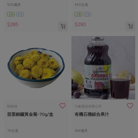
500毫升
450公克
全素
常溫
全素
常溫
$285
$290
韓順雄
力象股份有限公司
苗栗銅鑼黃金菊-70g/盒
有機石榴綜合果汁
70公克
946毫升