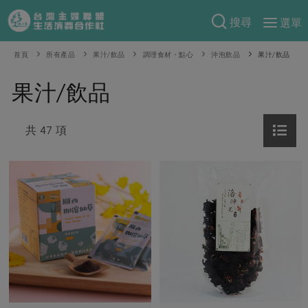
搜尋
選單
產品分類
首頁
所有產品
果汁/飲品
調理食材・點心
沖泡飲品
果汁/飲品
當季蔬果
食譜料理
果汁/飲品
一籃菜
當令水果
食材
特別企畫
芽苗類
共 47 項
蕈菇類
米食
預購活動
綠主張
辛香料類
麵食
把最好的台灣味帶回家！
觀點文章
關於合作社
肉食
奶蛋豆・五穀
防災用品預購圓滿結束
主婦食堂
一籃菜真心話
海鮮
蛋
乳製品
認識合作社
重要公告
2026年端午節預購圓滿結束
社內大小事
合作聯合國
常備菜
豆製品
米麵雜糧
關於我們
更多預購活動
產品故事
生活提案
蔬食
合作社組織
肉品・水產
樂齡生活
親子食育
蛋料理
當季產品
員工與求才