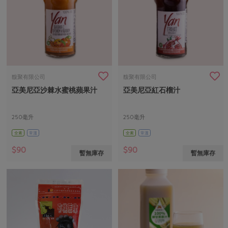
馥聚有限公司
馥聚有限公司
亞美尼亞沙棘水蜜桃蘋果汁
亞美尼亞紅石榴汁
250毫升
250毫升
全素
常溫
全素
常溫
$90
$90
暫無庫存
暫無庫存