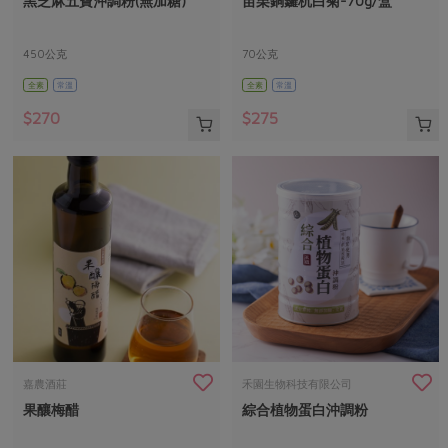
黑芝麻五寶沖調粉(無加糖)
苗栗銅鑼杭白菊-70g/盒
媒體報導
最新產品
節慶大餐
下載專區
450公克
70公克
優惠專區
全素
常溫
全素
常溫
高麗菜海鮮煎餅
地區活動
素食專區
$270
$275
社務會議
地區活動
樂齡友善
活動報下載
嘉農酒莊
禾園生物科技有限公司
果釀梅醋
綜合植物蛋白沖調粉