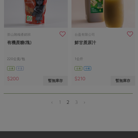
茶山雜糧產銷班
台盈有限公司
有機蔗糖(塊)
鮮甘蔗原汁
220公克/包
1公斤
全素
常溫
全素
冷藏
$200
$210
暫無庫存
暫無庫存
‹
1
2
3
›