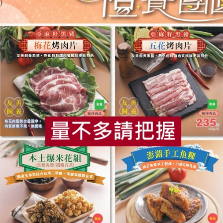
馥聚有限公司
馥聚有限公司
-辣味(馥
公平貿易咖哩粉-原味(馥
公平貿易黑
聚)-20g/包
聚)-50g/瓶
20公克/包
50公克
全素
常溫
全素
常溫
$77
$255
食
RPET
食譜
減硝酸鹽
雞蛋
食安
共同
有限公司
社團法人嘉義縣布袋嘴文化協會
新光洋菜企業股