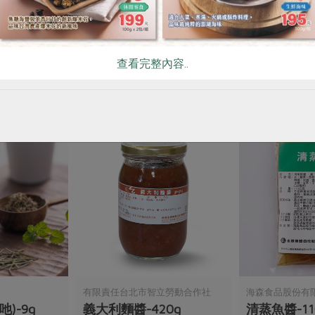
粉(安
洲南鹽選組合-鹽花+藻鹽
月桂葉(新光)
鹽花 - 40公克/瓶, 藻鹽 - 100公克/
4公克
查看完整內容..
包
全素
常溫
預購
全素
常溫
$285
$74
有限責任台北市智立勞動合作社
海森食品股份有
)-9g
義大利麵醬-420g
清蒸魚醬-11