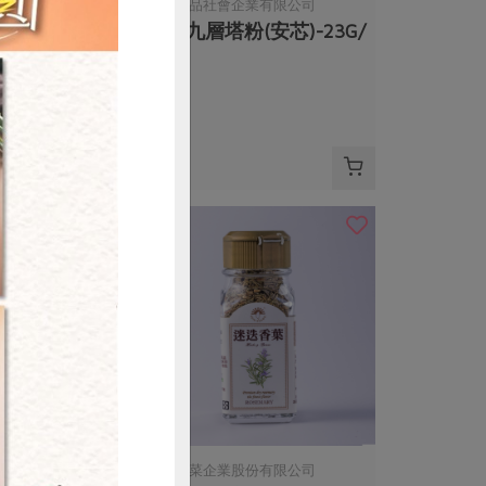
安芯食品社會企業有限公司
胡椒粒(馥
有機九層塔粉(安芯)-23G/
瓶
23公克
常溫
$260
購買
份有限公司
新光洋菜企業股份有限公司