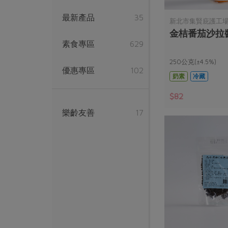
最新產品
35
新北市集賢庇護工
金桔番茄沙拉醬
素食專區
629
250公克(±4.5%)
優惠專區
102
奶素
冷藏
$82
樂齡友善
17