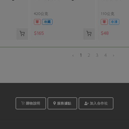
420公克
110公克
葷
冷藏
葷
冷凍
$165
$48
‹
1
2
3
4
›
購物說明
服務據點
加入合作社