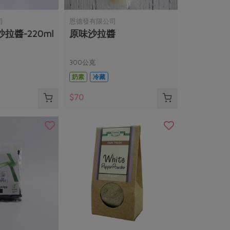
司
恩德發有限公司
拉醬-220ml
原味沙拉醬
300公克
奶素
冷藏
$70