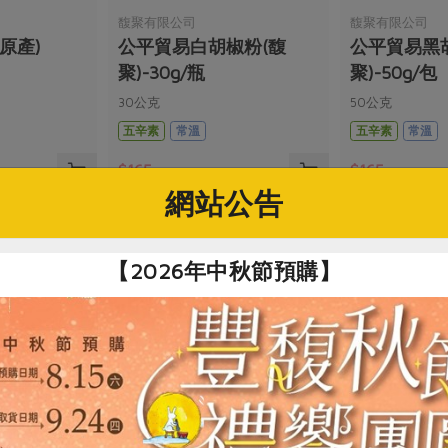
馥聚有限公司
馥聚有限公司
原產)
公平貿易白胡椒粉(馥
公平貿易黑
聚)-30g/瓶
聚)-50g/包
30公克
50公克
五辛素
常溫
五辛素
常溫
$165
$165
網站公告
【2026年中秋節預購】