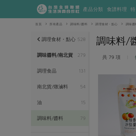
產品分類
食譜料理
特
首頁
所有產品
調味料/醬料
調理食材・點心
調味醬
調味料/
調理食材・點心
528
調味醬料/南北貨
279
共 79 項
|
調理食品
131
南北貨/燉滷料
54
油
15
調味料/醬料
79