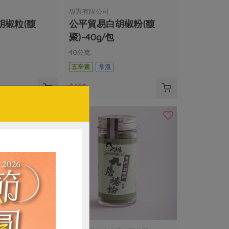
馥聚有限公司
胡椒粒(馥
公平貿易白胡椒粉(馥
聚)-40g/包
40公克
五辛素
常溫
$165