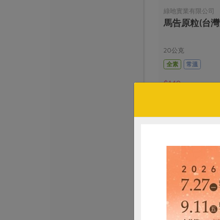
綠吔實業有限公司
馬告原粒(台灣
20公克
全素
常溫
$140