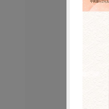
馥聚有限公司
公平貿易咖哩粉
聚)-20g/包
20公克/包
全素
常溫
$77
惜
安芯食品社會企業