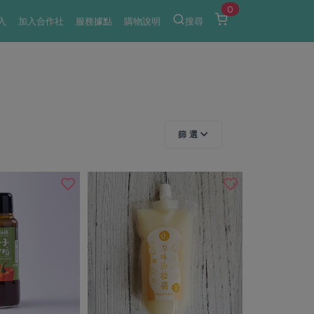
0
入
加入合作社
服務據點
購物說明
搜尋
篩 選