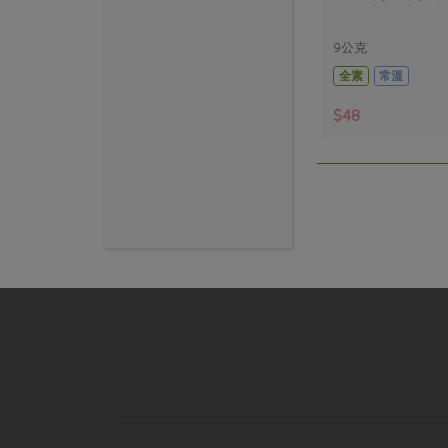
9公克
全素
常溫
$48