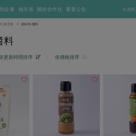
別企畫
綠主張
關於合作社
重要公告
社員登
料/南北貨
調味料/醬料
醬料
依更新時間排序
|
依價格排序