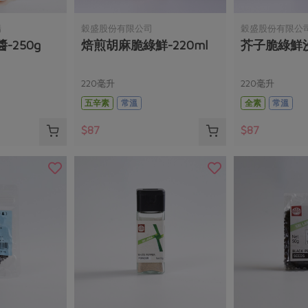
場
穀盛股份有限公司
穀盛股份有限公
-250g
焙煎胡麻脆綠鮮-220ml
芥子脆綠鮮沙
220毫升
220毫升
五辛素
常溫
全素
常溫
$87
$87