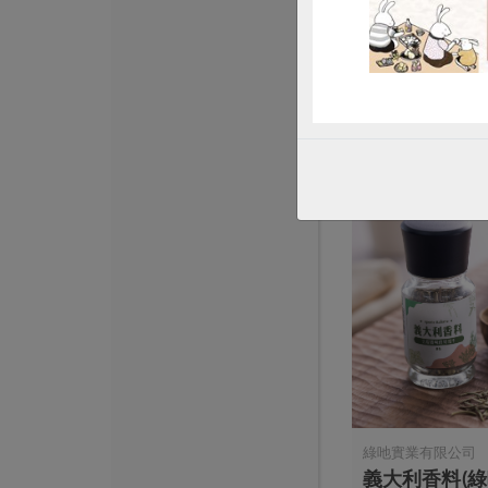
有機台灣辣椒
芯)-28G/瓶
28公克
常溫
$260
綠吔實業有限公司
義大利香料(綠吔