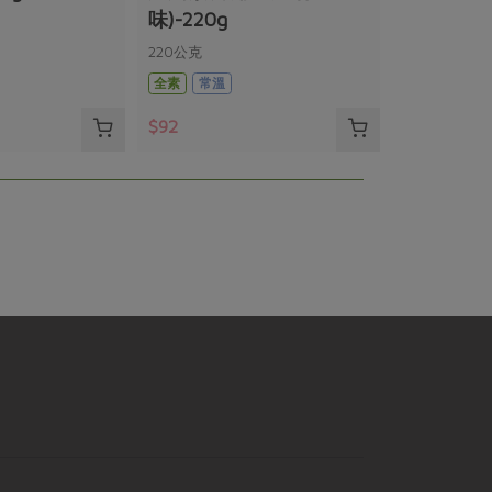
味)-220g
220公克
全素
常溫
$92