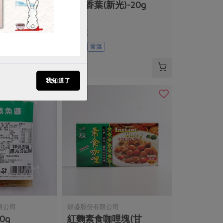
-4g
迷迭香葉(新光)-20g
20公克
全素
常溫
$60
我知道了
限公司
穀盛股份有限公司
0g
紅麴素食咖哩塊(甘