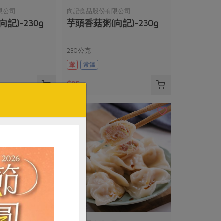
限公司
向記食品股份有限公司
記)-230g
芋頭香菇粥(向記)-230g
230公克
葷
常溫
$95