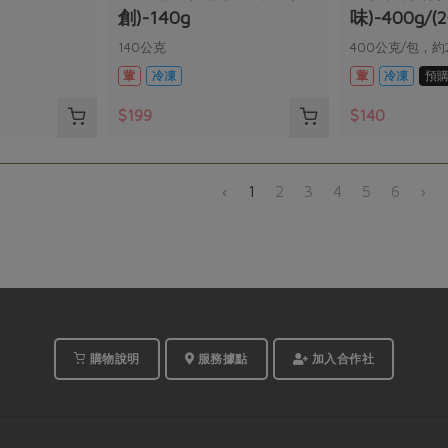
創)-140g
味)-400g/(
140公克
400公克/包，約
葷
冷凍
葷
冷凍
預
$199
$140
‹
1
2
3
4
5
6
›
購物說明
服務據點
加入合作社