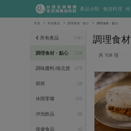
產品分類
食譜料理
特
首頁
所有產品
調理食材・點心
調理食材・點心
調理食材
所有產品
1141
調理食材・點心
528
共 108 項
|
調味醬料/南北貨
279
烘焙
36
休閒零嘴
105
沖泡飲品
98
保健食品
10