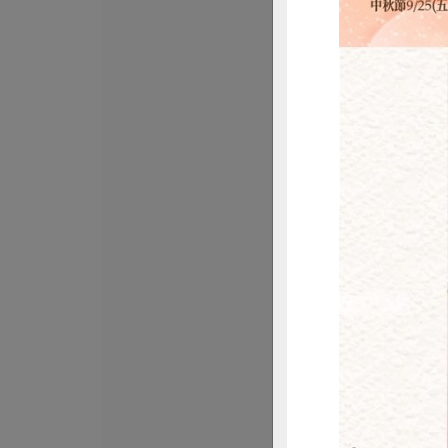
米棋食品有限公司
菜脯米草仔粿
棋)-300g/3入
300公克(100公克x
葷
冷凍
$135
惜
沛騰食品有限公司