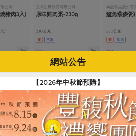
有限公司
立高生機股份有限公司
向記食品股份有
燒豬肉3入)
原味雞肉粥-230g
鱸魚燕麥粥(向
3入)
230公克
230公克
葷
常溫
葷
常溫
$85
$95
網站公告
【2026年中秋節預購】