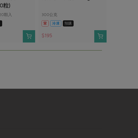
20粒)
20顆入
300公克
購
葷
冷凍
預購
$195