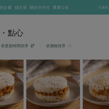
別企畫
綠主張
關於合作社
重要公告
社員登
・點心
依更新時間排序
|
依價格排序