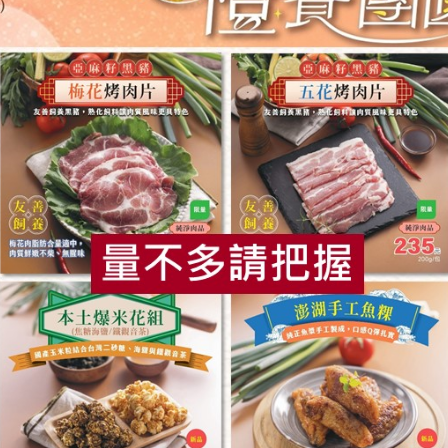
源冠食品股份有限公司
沛騰食品有限公
(米
蔥抓餅-675g/5片
玉米豬肉水
3入)
675公克（5片裝）
1050公克(50粒
葷
冷凍
葷
冷凍
$80
$290
食
RPET
食譜
減硝酸鹽
雞蛋
食安
共同
沛騰食品有限公司
一二三冷凍食品