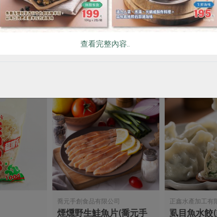
/30入
泡菜豬肉水餃
手工黑豬肉
三)-600g
1050公克(50粒裝)
600公克/20粒
查看完整內容..
葷
冷凍
葷
冷凍
$310
$190
司
喬元手創食品有限公司
正鑫水產加工有
煙燻野生鮭魚片(喬元手
虱目魚水餃