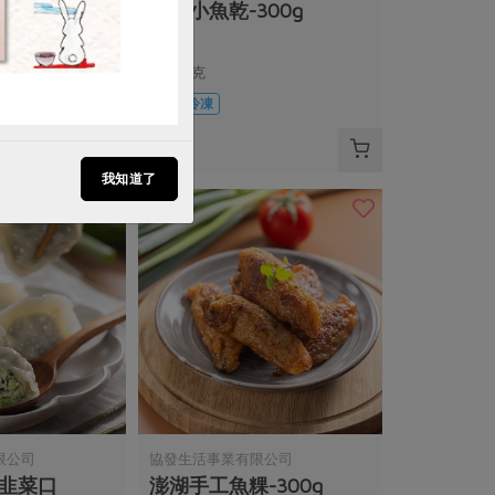
韭菜水餃(一二
丁香小魚乾-300g
裝
300公克
葷
冷凍
$290
我知道了
限公司
協發生活事業有限公司
(韭菜口
澎湖手工魚粿-300g