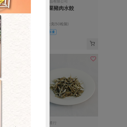
司
沛騰食品有限公司
餃
高麗菜豬肉水餃
裝)
1050公克(50粒裝)
葷
冷凍
$260
購買
有限公司
鑫億海產行