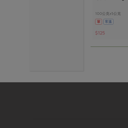
100公克±5公克
葷
常溫
$125