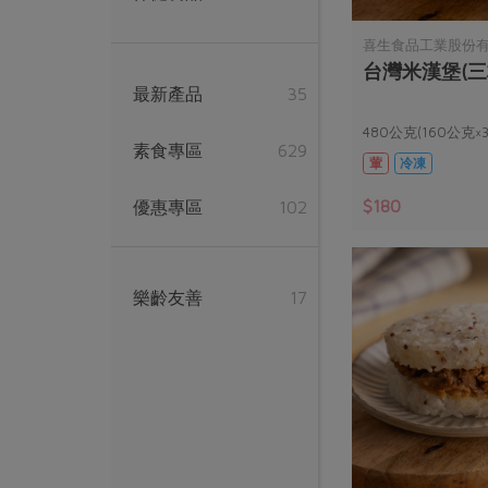
喜生食品工業股份
台灣米漢堡(三
最新產品
35
480公克(160公克×
素食專區
629
葷
冷凍
$180
優惠專區
102
樂齡友善
17