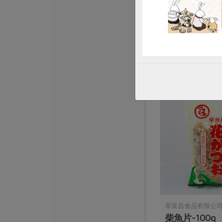
鮮肉餛飩-350g
350公克 (30粒裝)
葷
冷凍
$120
章富昌食品有限公
柴魚片-100g