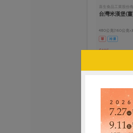
喜生食品工業股份
台灣米漢堡(薑
480公克(160公克×
葷
冷凍
$195