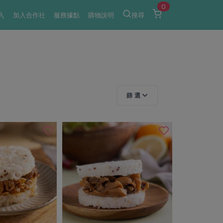
0
入
加入合作社
服務據點
購物說明
搜尋
篩 選