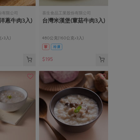
份有限公司
喜生食品工業股份有限公司
洋蔥牛肉3入)
台灣米漢堡(蕈菇牛肉3入)
×3入)
480公克(160公克×3入)
葷
冷凍
$195