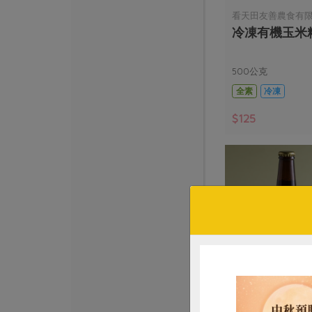
看天田友善農食有
冷凍有機玉米
500公克
全素
冷凍
$125