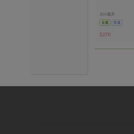
300毫升
全素
常溫
$270