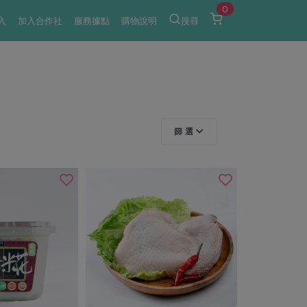
0
入
加入合作社
服務據點
購物說明
搜尋
篩 選