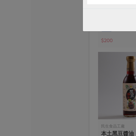
有機棉手巾-23
4條/包
常溫
$200
民生食品工廠
本土黑豆醬油