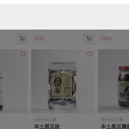
*25cm4入
有機棉中毛巾-34*76cm2
有機棉小方巾-
入
入
2條/包
4條/包
常溫
常溫
$330
$360
民生食品工廠
民生食品工廠
本土黑豆豉
本土黑豆瓣