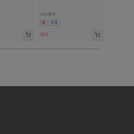
300毫升
葷
常溫
$65