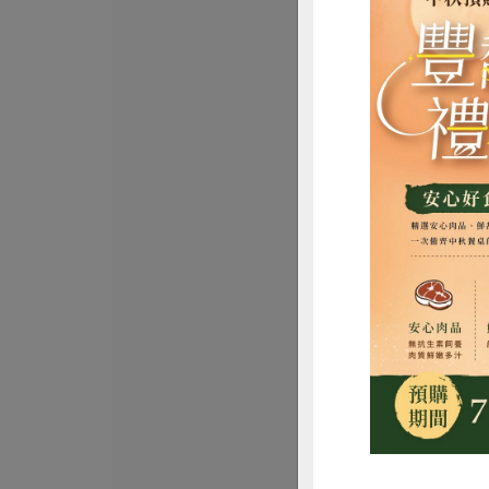
東南國際實業有限
黑麥汁-330ml
330毫升
全素
常溫
$43
惜
知蓮實業有限公司