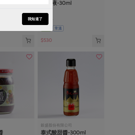
34*38cm4
蜂膠液-30ml
我知道了
30毫升
全素
常溫
$530
穀盛股份有限公司
醬
泰式酸甜醬-300ml