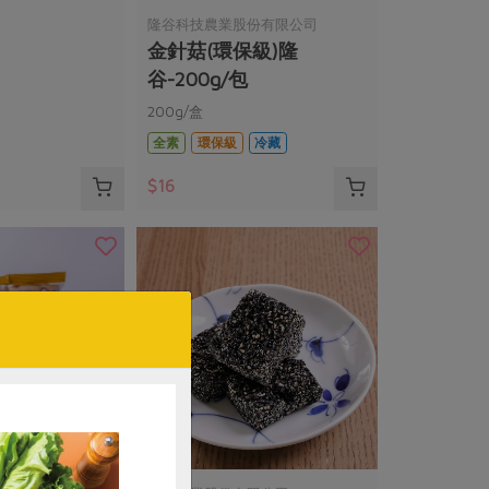
隆谷科技農業股份有限公司
金針菇(環保級)隆
谷-200g/包
200g/盒
全素
環保級
冷藏
$16