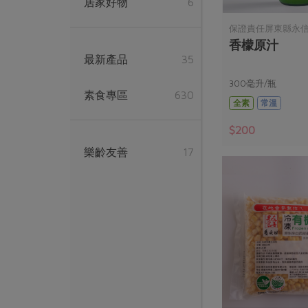
居家好物
6
保證責任屏東縣永
香檬原汁
最新產品
35
300毫升/瓶
素食專區
630
全素
常溫
$200
樂齡友善
17