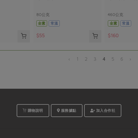
80公克
460公克
全素
常溫
全素
常溫
$55
$160
‹
1
2
3
4
5
6
›
購物說明
服務據點
加入合作社