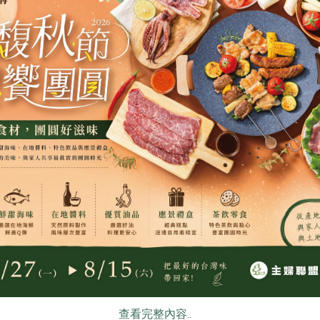
公司
鴻福食品工廠股份有限公司
鴻福食品工廠股
黑糖沙琪瑪-6入
原味洋芋捲片
225公克(6入)
50公克
奶蛋素
常溫
全素
常溫
$45
$28
食
RPET
食譜
減硝酸鹽
雞蛋
食安
共同
知蓮實業有限公司
知蓮實業有限公
查看完整內容..