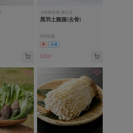
司
元榆畜牧場-陳立言
黑羽土雞腿(去骨)
250公克
葷
冷凍
$250