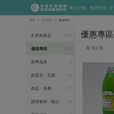
產品分類
食譜料理
特
首頁
所有產品
優惠專區
優惠專區
所有產品
1143
共 102 項
|
優惠專區
102
當季蔬果
2
奶蛋豆・五穀
13
肉品・水產
27
調理食材・點心
54