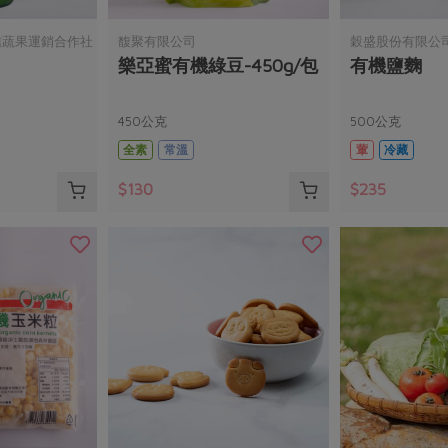
信蔬果運銷合作社
馥聚有限公司
穀盛股份有限公
樂亞蜜有機綠豆-450g/包
有機鹽麴
450公克
500公克
全素
常溫
葷
冷藏
$130
$235