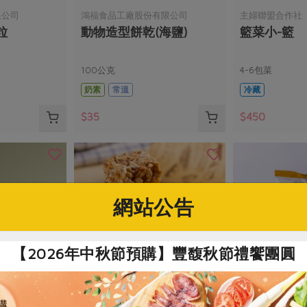
限公司
鴻福食品工廠股份有限公司
主婦聯盟合作社
粒
動物造型餅乾(海鹽)
籃菜小-籃
100公克
4-6包菜
奶素
常溫
冷藏
$35
$450
網站公告
【2026年中秋節預購】豐馥秋節禮饗團圓