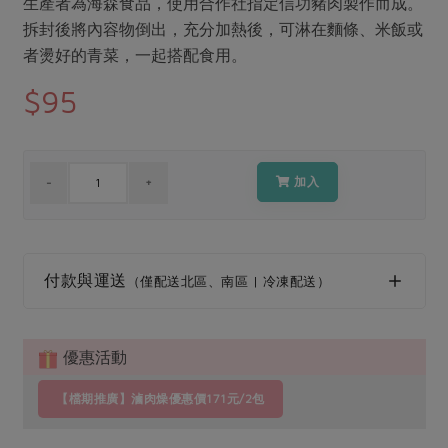
生產者為海森食品，使用合作社指定信功豬肉製作而成。
媒體報導
最新產品
節慶大餐
拆封後將內容物倒出，充分加熱後，可淋在麵條、米飯或
下載專區
者燙好的青菜，一起搭配食用。
優惠專區
$95
高麗菜海鮮煎餅
地區活動
素食專區
社務會議
地區活動
樂齡友善
活動報下載
加入
付款與運送
（僅配送北區、南區 | 冷凍配送）
優惠活動
【檔期推廣】滷肉燥優惠價171元/2包