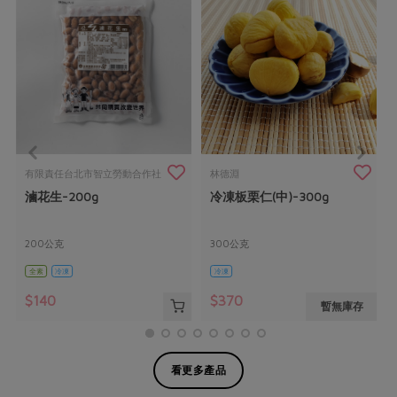
有限責任台北市智立勞動合作社
林德淵
滷花生-200g
冷凍板栗仁(中)-300g
200公克
300公克
全素
冷凍
冷凍
$140
$370
暫無庫存
看更多產品