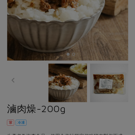
畜產肉類
水產
廚房瑜伽
傳到心坎裡，誠心又澎派
水畜加工品
料理方式
產品檢驗
合作25-經典快閃最後一週
關注議題
烘焙．點心
自主把關
合作25-精選產品第四彈
調理食材・點心
減硝酸鹽
惜食
醬料
檢驗報告
更多當季產品
調味醬料/南北貨
烘焙
非基改運動
支持本土農糧
湯品．鍋物
硝酸鹽檢驗
休閒零嘴
沖泡飲品
廢核運動
能源議題
漬物
議題活動
保健食品
減添加物
減塑減廢
涼拌沙拉
社員權益
主婦聯盟X樂齡網特約優惠案
公益金
食農教育
飲品
居家好物
合作社法規
30%rPET紅烏龍茶
更多議題
美妝保養
個人清潔
社務專區
2024農業發展計畫年度報告
主題食譜
生活者e週報
家庭清潔
織品
選舉專區
更多議題活動
滷肉燥-200g
異國料理
日用品
圖書禮品
綠主張月刊
年菜食譜
葷
冷凍
防災用品
最新消息
傳到心坎裡，誠心又澎派
典藏閱覽室
養身食補