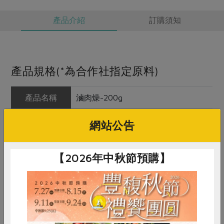
產品介紹
訂購須知
產品規格(*為合作社指定原料)
產品名稱
滷肉燥-200g
農友/生產者
海森食品股份有限公司
網站公告
產地/原產地
台灣
【2026年中秋節預購】
淨重/數量
200公克
內容物
豬絞肉*、水、紅蔥頭、醬油、豬油
*、冰糖、香菇、蝦米*
保存條件
冷凍未開封可保存1年