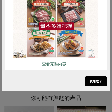
產品說明
使用合作社指定原料(以＊表示)製作
惜食
RPET
食譜
減硝酸鹽
而成，不添加防腐劑及味精
雞蛋
食安
共同購買
調理方式
解凍後倒出加熱即可食用，炒菜、拌
麵均可使用
注意事項
本品含有蝦、大豆及其製品，對其過
敏者請勿食用
備註/
非供即食，應充分加熱
查看完整內容..
其他標示
我知道了
你可能有興趣的產品