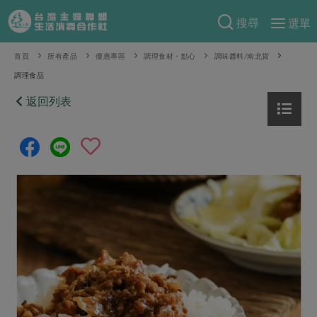
搜尋
選單
產品分類
首頁
所有產品
優惠專區
調理食材・點心
調味醬料/南北貨
調理食品
當季蔬果
食譜料理
返回列表
一籃菜
當令水果
食材
特別企畫
芽苗類
蕈菇類
米食
預購活動
綠主張
辛香料類
麵食
把最好的台灣味帶回家！
觀點文章
關於合作社
肉食
奶蛋豆・五穀
防災用品預購圓滿結束
主婦食堂
一籃菜真心話
海鮮
蛋
乳製品
認識合作社
重要公告
2026年端午節預購圓滿結束
社內大小事
合作聯合國
常備菜
豆製品
米麵雜糧
關於我們
更多預購活動
產品故事
生活提案
蔬食
合作社組織
肉品・水產
樂齡生活
親子食育
蛋料理
當季產品
員工與求才