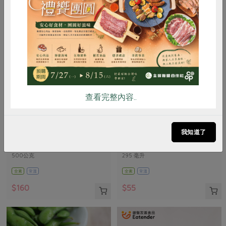
惜食
RPET
食譜
減硝酸鹽
雞蛋
食安
共同購買
查看完整內容..
正原有機國際有限公司
臺灣可果美股份有限公司
歐特有機十穀麥片
奧納芮有機紅葡萄汁
我知道了
500公克
295 毫升
全素
常溫
全素
常溫
$160
$55