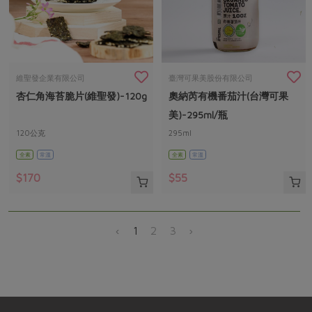
維聖發企業有限公司
臺灣可果美股份有限公司
杏仁角海苔脆片(維聖發)-120g
奧納芮有機番茄汁(台灣可果
美)-295ml/瓶
120公克
295ml
全素
常溫
全素
常溫
$170
$55
‹
1
2
3
›