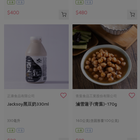
全素
常溫
全素
常溫
$400
$480
正康食品有限公司
青葉食品工業股份有限公司
Jacksoy黑豆奶330ml
滷雪蓮子(青葉)-170g
330毫升
160公克(含固形量100公克)
全素
常溫
全素
常溫