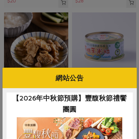
$20
$28
網站公告
青葉食品工業股份有限公司
青葉食品工業股份有限公司
雪蓮子麵筋(青葉)-160g
有機玉米粒(青葉)-120g
【2026年中秋節預購】豐馥秋節禮饗
團圓
160公克(含固形量100公克)
120公克(含固形量70公克)
全素
常溫
全素
常溫
$29
$34