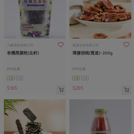
力象股份有限公司
寬達生技有限公司
有機黑棗乾(去籽)
薄鹽胡桃(寬達)-200g
200公克
200公克
全素
常溫
全素
常溫
$165
$265