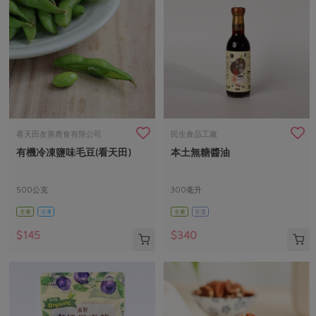
看天田友善農食有限公司
民生食品工廠
有機冷凍鹽味毛豆(看天田)
本土無糖醬油
500公克
300毫升
全素
冷凍
全素
常溫
$145
$340