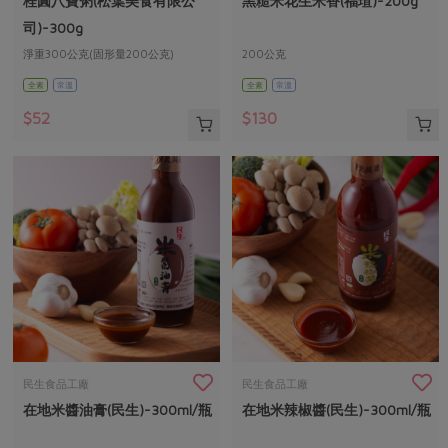
桂圓八寶粥(松葉美食有限公
黑糙米花生米香(福瑄)-200g
媒體報導
最新產品
節慶大餐
司)-300g
下載專區
淨重300公克(固形量200公克)
200公克
優惠專區
全素
常溫
全素
常溫
高麗菜海鮮煎餅
地區活動
素食專區
$52
$130
社務會議
地區活動
樂齡友善
活動報下載
民生食品工廠
民生食品工廠
在地米醬油膏(民生)-300ml/瓶
在地米辣椒醬(民生)-300ml/瓶