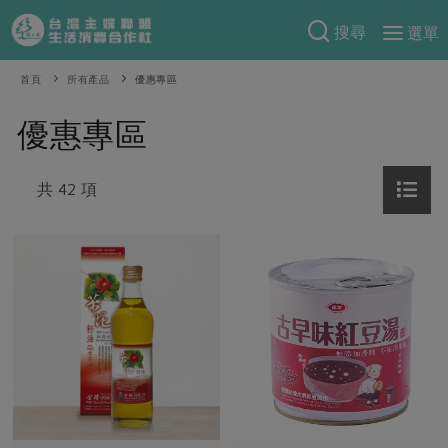
搜尋
選單
產品分類
首頁
所有產品
優惠專區
當季蔬果
食譜料理
優惠專區
一籃菜
當令水果
食材
特別企畫
芽苗類
共 42 項
蕈菇類
米食
預購活動
綠主張
辛香料類
麵食
把最好的台灣味帶回家！
觀點文章
關於合作社
肉食
奶蛋豆・五穀
防災用品預購圓滿結束
主婦食堂
一籃菜真心話
海鮮
蛋
乳製品
認識合作社
重要公告
2026年端午節預購圓滿結束
社內大小事
合作聯合國
常備菜
豆製品
米麵雜糧
關於我們
更多預購活動
產品故事
生活提案
蔬食
合作社組織
肉品・水產
樂齡生活
親子食育
蛋料理
當季產品
員工與求才