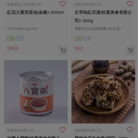
畜產肉類
水產
廚房瑜伽
金椿茶油工坊有限公司
松葉美食有限公司
合作25-經典快閃最後一週
紅花大菓苦茶油(金椿)-500ml
古早味紅豆湯(松葉美食有限公
水畜加工品
料理方式
產品檢驗
合作25-精選產品第四彈
關注議題
司)-300g
烘焙．點心
自主把關
500ml(460g)±3ml
淨重300公克(固形量180公克)
合作25-精選產品第三彈
調理食材・點心
減硝酸鹽
惜食
醬料
全素
常溫
全素
常溫
檢驗報告
更多當季產品
調味醬料/南北貨
烘焙
非基改運動
支持本土農糧
湯品．鍋物
$905
$52
硝酸鹽檢驗
休閒零嘴
沖泡飲品
廢核運動
能源議題
漬物
議題活動
保健食品
減添加物
減塑減廢
涼拌沙拉
社員權益
主婦聯盟X樂齡網特約優惠案
公益金
食農教育
飲品
居家好物
合作社法規
30%rPET紅烏龍茶
更多議題
美妝保養
個人清潔
社務專區
2024農業發展計畫年度報告
主題食譜
生活者e週報
家庭清潔
織品
選舉專區
更多議題活動
異國料理
日用品
圖書禮品
綠主張月刊
年菜食譜
防災用品
最新消息
把最好的台灣味帶回家！
松葉美食有限公司
福瑄實業有限公司
典藏閱覽室
養身食補