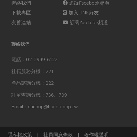
聯絡我們
追蹤Facebook專頁
下載專區
加入LINE好友
友善連結
訂閱YouTube頻道
聯絡我們
電話：
02-2999-6122
社籍服務分機：221
產品諮詢分機：222
訂單查詢分機：736、739
Email：gncoop@hucc-coop.tw
隱私權政策
|
社員同意條款
|
著作權聲明