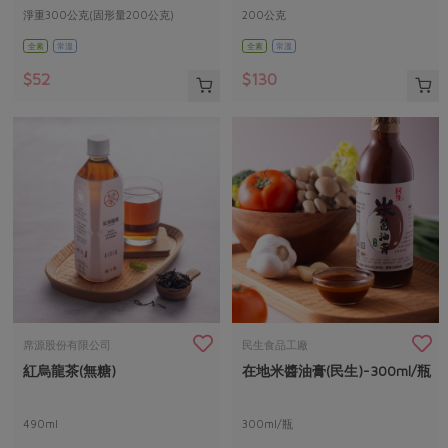
淨重300公克(固形量200公克)
200公克
全素
常溫
全素
常溫
$52
$130
席源股份有限公司
民生食品工廠
紅烏龍茶(無糖)
在地米醬油膏(民生)-300ml/瓶
490ml
300ml/瓶