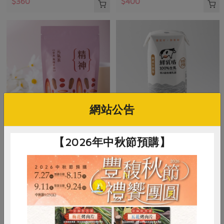
$360
$400
網站公告
集品生物科技有限公司
慕渴股份有限公司
【2026年中秋節預購】
元氣茶【精神】-10入/包
鮮乳坊100%生乳保久乳
5公克/顆x10顆，50公克/包
200毫升/瓶
全素
常溫
奶素
常溫
$480
$38