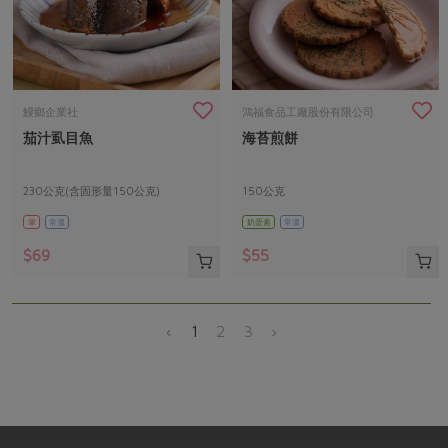
鰻鄉企業社
鴻福食品工廠股份有限公司
茄汁虱目魚
海苔煎餅
230公克(含固形量150公克)
150公克
葷
常溫
奶蛋素
常溫
$69
$55
‹
1
2
3
›