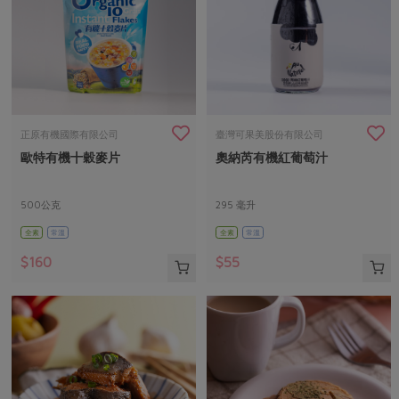
正原有機國際有限公司
臺灣可果美股份有限公司
歐特有機十穀麥片
奧納芮有機紅葡萄汁
500公克
295 毫升
全素
常溫
全素
常溫
$160
$55