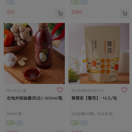
常溫
全素
常溫
$35
$360
民生食品工廠
集品生物科技有限公司
在地米辣椒醬(民生)-300ml/瓶
養聲茶【響亮】-10入/包
300ml/瓶
5公克/顆x10顆，50公克/包
全素
常溫
全素
常溫