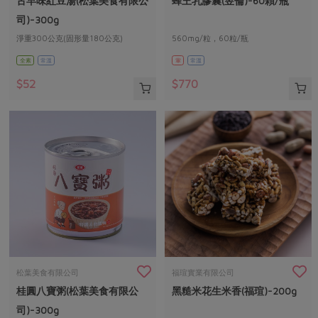
古早味紅豆湯(松葉美食有限公
蜂王乳膠囊(昱倫)-60顆/瓶
媒體報導
最新產品
節慶大餐
司)-300g
下載專區
淨重300公克(固形量180公克)
560mg/粒，60粒/瓶
優惠專區
全素
常溫
葷
常溫
高麗菜海鮮煎餅
地區活動
素食專區
$52
$770
社務會議
地區活動
樂齡友善
活動報下載
松葉美食有限公司
福瑄實業有限公司
桂圓八寶粥(松葉美食有限公
黑糙米花生米香(福瑄)-200g
司)-300g