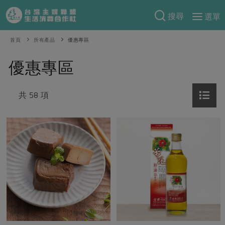
搜尋
選單
產品分類
首頁
所有產品
優惠專區
當季蔬果
食譜料理
優惠專區
一籃菜
當令水果
食材
特別企畫
芽苗類
共 58 項
蕈菇類
米食
預購活動
綠主張
辛香料類
麵食
把最好的台灣味帶回家！
觀點文章
關於合作社
肉食
奶蛋豆・五穀
防災用品預購圓滿結束
主婦食堂
一籃菜真心話
海鮮
蛋
乳製品
認識合作社
重要公告
2026年端午節預購圓滿結束
社內大小事
合作聯合國
常備菜
豆製品
米麵雜糧
關於我們
更多預購活動
產品故事
生活提案
蔬食
合作社組織
肉品・水產
樂齡生活
親子食育
蛋料理
當季產品
員工與求才