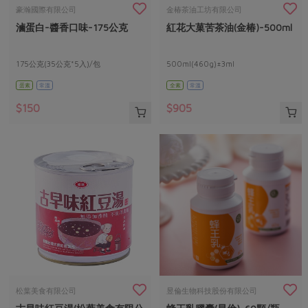
畜產肉類
水產
廚房瑜伽
豪瀚國際有限公司
金椿茶油工坊有限公司
傳到心坎裡，誠心又澎派
滷蛋白-醬香口味-175公克
紅花大菓苦茶油(金椿)-500ml
水畜加工品
料理方式
產品檢驗
合作25-經典快閃最後一週
關注議題
烘焙．點心
自主把關
175公克(35公克*5入)/包
500ml(460g)±3ml
合作25-精選產品第四彈
調理食材・點心
減硝酸鹽
惜食
醬料
蛋素
常溫
全素
常溫
檢驗報告
更多當季產品
調味醬料/南北貨
烘焙
非基改運動
支持本土農糧
湯品．鍋物
$150
$905
硝酸鹽檢驗
休閒零嘴
沖泡飲品
廢核運動
能源議題
漬物
議題活動
保健食品
減添加物
減塑減廢
涼拌沙拉
社員權益
主婦聯盟X樂齡網特約優惠案
公益金
食農教育
飲品
居家好物
合作社法規
30%rPET紅烏龍茶
更多議題
美妝保養
個人清潔
社務專區
2024農業發展計畫年度報告
主題食譜
生活者e週報
家庭清潔
織品
選舉專區
更多議題活動
異國料理
日用品
圖書禮品
綠主張月刊
年菜食譜
防災用品
最新消息
傳到心坎裡，誠心又澎派
松葉美食有限公司
昱倫生物科技股份有限公司
典藏閱覽室
養身食補