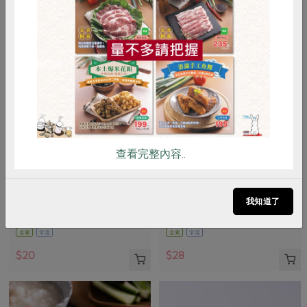
惜食
RPET
食譜
減硝酸鹽
雞蛋
食安
共同購買
查看完整內容..
正康食品有限公司
青葉食品工業股份有限公司
Jacksoy黑豆奶330ml
滷雪蓮子(青葉)-170g
我知道了
330毫升
160公克(含固形量100公克)
全素
常溫
全素
常溫
$20
$28