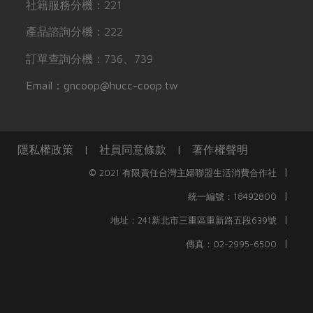
社籍服務分機：221
產品諮詢分機：222
訂單查詢分機：736、739
Email：gncoop@hucc-coop.tw
隱私權政策
|
社員同意條款
|
著作權聲明
|
© 2021 有限責任台灣主婦聯盟生活消費合作社
|
統一編號：18492800
|
地址：241新北市三重區重新路五段639號
|
傳真：02-2995-6500