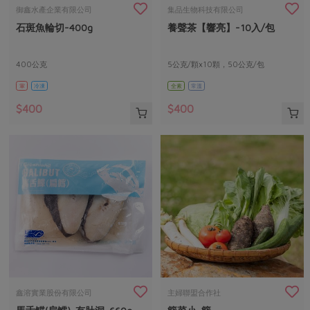
畜產肉類
水產
廚房瑜伽
御鑫水產企業有限公司
集品生物科技有限公司
合作25-經典快閃最後一週
石斑魚輪切-400g
養聲茶【響亮】-10入/包
水畜加工品
料理方式
產品檢驗
合作25-精選產品第四彈
關注議題
烘焙．點心
自主把關
400公克
5公克/顆x10顆，50公克/包
合作25-精選產品第三彈
調理食材・點心
減硝酸鹽
惜食
醬料
葷
冷凍
全素
常溫
檢驗報告
更多當季產品
調味醬料/南北貨
烘焙
非基改運動
支持本土農糧
湯品．鍋物
$400
$400
硝酸鹽檢驗
休閒零嘴
沖泡飲品
廢核運動
能源議題
漬物
議題活動
保健食品
減添加物
減塑減廢
涼拌沙拉
社員權益
主婦聯盟X樂齡網特約優惠案
公益金
食農教育
飲品
居家好物
合作社法規
30%rPET紅烏龍茶
更多議題
美妝保養
個人清潔
社務專區
2024農業發展計畫年度報告
主題食譜
生活者e週報
家庭清潔
織品
選舉專區
更多議題活動
異國料理
日用品
圖書禮品
綠主張月刊
年菜食譜
防災用品
最新消息
把最好的台灣味帶回家！
鑫溶實業股份有限公司
主婦聯盟合作社
典藏閱覽室
養身食補