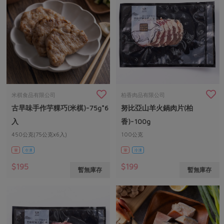
米棋食品有限公司
柏香肉品有限公司
古早味手作芋粿巧(米棋)-75g*6
努比亞山羊火鍋肉片(柏
入
香)-100g
450公克(75公克x6入)
100公克
葷
冷凍
葷
冷凍
$195
$199
暫無庫存
暫無庫存