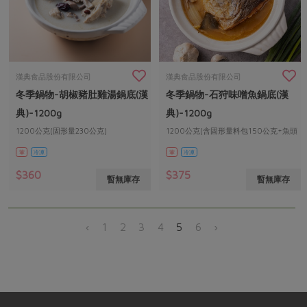
漢典食品股份有限公司
漢典食品股份有限公司
冬季鍋物-胡椒豬肚雞湯鍋底(漢
冬季鍋物-石狩味噌魚鍋底(漢
典)-1200g
典)-1200g
1200公克(固形量230公克)
1200公克(含固形量料包150公克+魚頭
包200公克)
葷
冷凍
葷
冷凍
$360
$375
暫無庫存
暫無庫存
‹
1
2
3
4
5
6
›