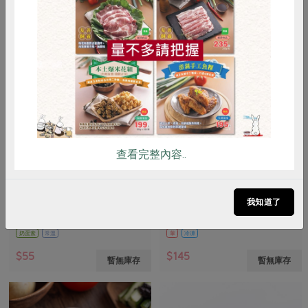
惜食
RPET
食譜
減硝酸鹽
雞蛋
食安
共同購買
查看完整內容..
鴻福食品工廠股份有限公司
保證責任花蓮縣肉品運銷合作社
煎餅-150g
生醃里肌嫩肉條(花肉社)-200g
我知道了
150公克
200公克/包
奶蛋素
常溫
葷
冷凍
$55
$145
暫無庫存
暫無庫存