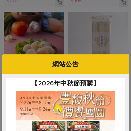
$770
$905
網站公告
元家企業股份有限公司
麵本家食品股份有限公司
【2026年中秋節預購】
日本生干貝-4S(元家)-1000g
原味寬麵(麵本家)-450g/包
1000公克(51-60粒)
450克/3束
葷
冷凍
全素
常溫
$2,200
$55
暫無庫存