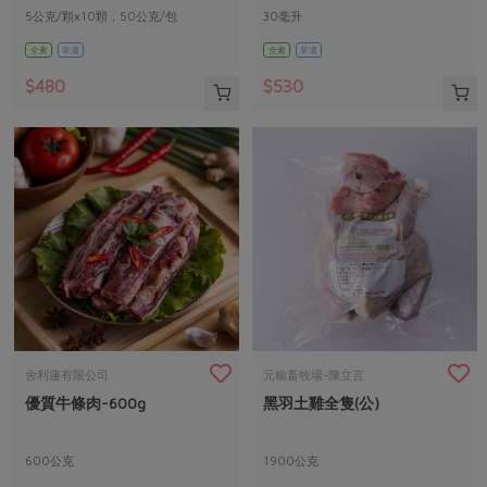
5公克/顆x10顆，50公克/包
30毫升
全素
常溫
全素
常溫
$480
$530
舍利蓮有限公司
元榆畜牧場-陳立言
優質牛條肉-600g
黑羽土雞全隻(公)
600公克
1900公克