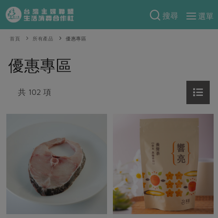
搜尋
選單
產品分類
首頁
所有產品
優惠專區
當季蔬果
食譜料理
優惠專區
一籃菜
當令水果
食材
特別企畫
芽苗類
共 102 項
蕈菇類
米食
預購活動
綠主張
辛香料類
麵食
把最好的台灣味帶回家！
觀點文章
關於合作社
肉食
奶蛋豆・五穀
防災用品預購圓滿結束
主婦食堂
一籃菜真心話
海鮮
蛋
乳製品
認識合作社
重要公告
2026年端午節預購圓滿結束
社內大小事
合作聯合國
常備菜
豆製品
米麵雜糧
關於我們
更多預購活動
產品故事
生活提案
蔬食
合作社組織
肉品・水產
樂齡生活
親子食育
蛋料理
當季產品
員工與求才