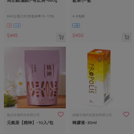
馬舌鰈(扁鱈)-有肚洞-660g
籃菜小-籃
媒體報導
最新產品
節慶大餐
下載專區
660公克/2片(含包冰率10~12%)
4-6包菜
優惠專區
葷
冷凍
冷藏
高麗菜海鮮煎餅
地區活動
素食專區
$445
$450
社務會議
地區活動
樂齡友善
活動報下載
集品生物科技有限公司
綠藤生物科技股份有限公司
元氣茶【精神】-10入/包
蜂膠液-30ml