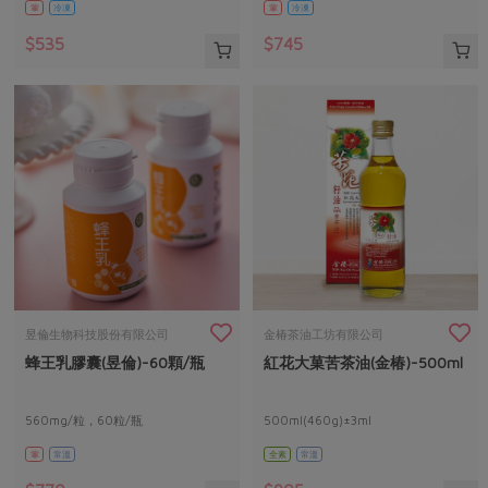
葷
冷凍
葷
冷凍
$535
$745
昱倫生物科技股份有限公司
金椿茶油工坊有限公司
蜂王乳膠囊(昱倫)-60顆/瓶
紅花大菓苦茶油(金椿)-500ml
560mg/粒，60粒/瓶
500ml(460g)±3ml
葷
常溫
全素
常溫