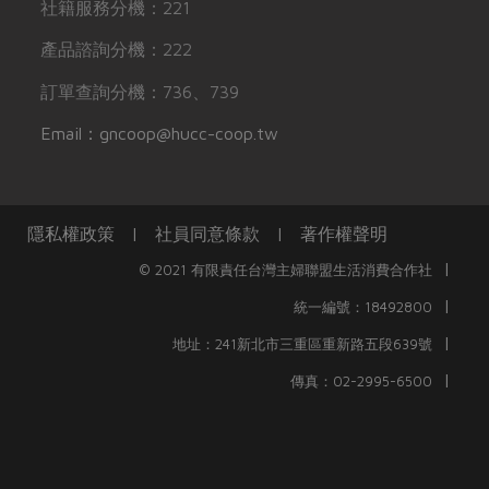
社籍服務分機：221
產品諮詢分機：222
訂單查詢分機：736、739
Email：gncoop@hucc-coop.tw
隱私權政策
|
社員同意條款
|
著作權聲明
|
© 2021 有限責任台灣主婦聯盟生活消費合作社
|
統一編號：18492800
|
地址：241新北市三重區重新路五段639號
|
傳真：02-2995-6500