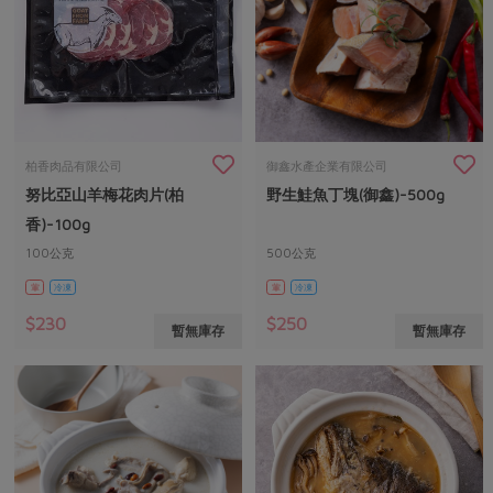
柏香肉品有限公司
御鑫水產企業有限公司
努比亞山羊梅花肉片(柏
野生鮭魚丁塊(御鑫)-500g
香)-100g
100公克
500公克
葷
冷凍
葷
冷凍
$230
$250
暫無庫存
暫無庫存