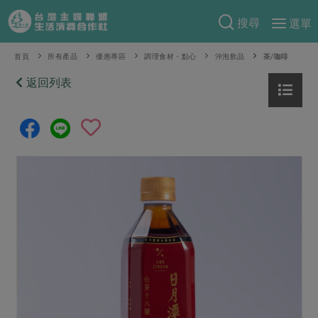
搜尋
選單
產品分類
首頁
所有產品
優惠專區
調理食材・點心
沖泡飲品
茶/咖啡
當季蔬果
返回列表
食譜料理
一籃菜
當令水果
食材
特別企畫
芽苗類
蕈菇類
米食
預購活動
綠主張
辛香料類
麵食
把最好的台灣味帶回家！
觀點文章
關於合作社
肉食
奶蛋豆・五穀
防災用品預購圓滿結束
主婦食堂
一籃菜真心話
海鮮
蛋
乳製品
認識合作社
重要公告
2026年端午節預購圓滿結束
社內大小事
合作聯合國
常備菜
豆製品
米麵雜糧
關於我們
更多預購活動
產品故事
生活提案
蔬食
合作社組織
肉品・水產
樂齡生活
親子食育
蛋料理
當季產品
員工與求才