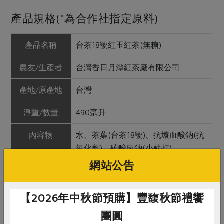
產品規格(*為合作社指定原料)
產品名稱
台茶18號紅玉紅茶(無糖)
農友/生產者
台灣香日月潭紅茶廠有限公司
產地/原產地
台灣
淨重/數量
490毫升
內容物
水、茶葉(台茶18號)、抗壞血酸鈉(抗
氧化劑)、碳酸氫鈉(小蘇打)
網站公告
保存條件
陰涼處保存，避免陽光直射，未開封
可保存12個月
【2026年中秋節預購】豐馥秋節禮饗
產品說明
1. 台茶18號又稱為紅玉，茶湯呈現典
團圓
雅金紅色，茶香中帶有淡淡薄荷肉桂