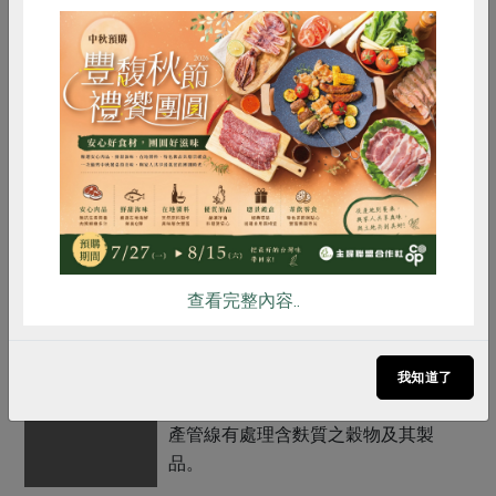
香氣，此香氣更被世界紅茶專家譽為
日月潭紅茶特有之「台灣香」，環顧
全世界知名紅茶品中，紅玉屬於極為
獨特的品種。
惜食
RPET
食譜
減硝酸鹽
2. 台茶18號紅玉紅茶是台灣南投魚池
雞蛋
食安
共同購買
鄉特有的茶種，沖泡出台灣特有品種
紅玉茶葉的醇厚味，不添加香料，僅
使用些許糖做調味，香氣獨特，層次
分明，喝起來回甘又好喝，不酸不
澀，適合做早餐茶、鮮奶茶、下午
查看完整內容..
茶、水果茶。
調理方式
開瓶即飲，冰涼後飲用口感更佳。
我知道了
注意事項
本產品生產製程廠房，及其設備或生
產管線有處理含麩質之穀物及其製
品。