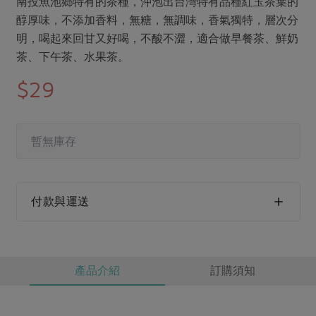
南投魚池鄉特有的茶種，沖泡出台灣特有品種紅玉茶葉的
媒體報導
最新產品
節慶大餐
醇厚味，不添加香料，無糖，無調味，香氣獨特，層次分
下載專區
明，喝起來回甘又好喝，不酸不澀，適合做早餐茶、鮮奶
優惠專區
茶、下午茶、水果茶。
高麗菜海鮮煎餅
地區活動
$29
素食專區
社務會議
地區活動
樂齡友善
活動報下載
暫無庫存
付款與運送
產品介紹
訂購須知