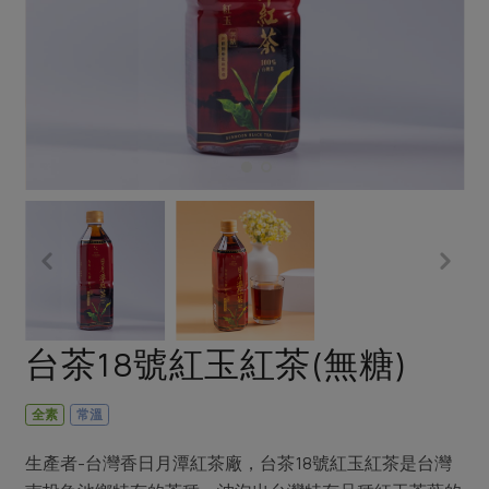
畜產肉類
水產
廚房瑜伽
合作25-經典快閃最後一週
水畜加工品
料理方式
產品檢驗
合作25-精選產品第四彈
關注議題
烘焙．點心
自主把關
合作25-精選產品第三彈
調理食材・點心
減硝酸鹽
惜食
醬料
檢驗報告
更多當季產品
調味醬料/南北貨
烘焙
非基改運動
支持本土農糧
湯品．鍋物
硝酸鹽檢驗
休閒零嘴
沖泡飲品
廢核運動
能源議題
漬物
議題活動
保健食品
減添加物
減塑減廢
涼拌沙拉
社員權益
主婦聯盟X樂齡網特約優惠案
公益金
食農教育
飲品
居家好物
合作社法規
30%rPET紅烏龍茶
更多議題
美妝保養
個人清潔
社務專區
2024農業發展計畫年度報告
台茶18號紅玉紅茶(無糖)
主題食譜
生活者e週報
家庭清潔
織品
選舉專區
更多議題活動
異國料理
日用品
圖書禮品
全素
常溫
綠主張月刊
年菜食譜
防災用品
最新消息
把最好的台灣味帶回家！
生產者-台灣香日月潭紅茶廠，台茶18號紅玉紅茶是台灣
典藏閱覽室
養身食補