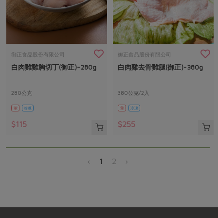
御正食品股份有限公司
御正食品股份有限公司
白肉雞雞胸切丁(御正)-280g
白肉雞去骨雞腿(御正)-380g
280公克
380公克/2入
葷
冷凍
葷
冷凍
$115
$255
‹
1
2
›