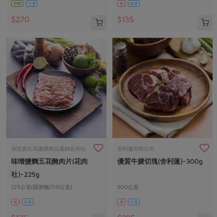
奶素
冷凍
葷
冷凍
$270
$135
保證責任花蓮縣肉品運銷合作社
舍利蓮有限公司
味噌鹽麴五花醃肉片(花肉
優質牛腱切塊(舍利蓮)-300g
社)-225g
225公克(固形物200公克)
300公克
葷
冷凍
葷
冷凍