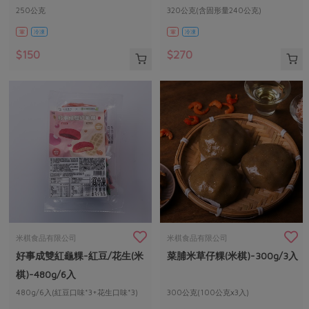
250公克
320公克(含固形量240公克)
葷
冷凍
葷
冷凍
$150
$270
米棋食品有限公司
米棋食品有限公司
好事成雙紅龜粿-紅豆/花生(米
菜脯米草仔粿(米棋)-300g/3入
棋)-480g/6入
480g/6入(紅豆口味*3+花生口味*3)
300公克(100公克x3入)