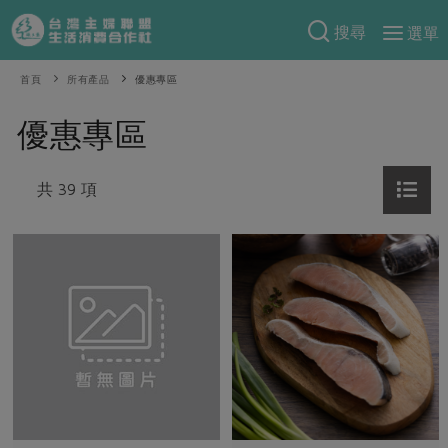
搜尋
選單
產品分類
首頁
所有產品
優惠專區
當季蔬果
食譜料理
優惠專區
一籃菜
當令水果
食材
特別企畫
芽苗類
共 39 項
蕈菇類
米食
預購活動
綠主張
辛香料類
麵食
把最好的台灣味帶回家！
觀點文章
關於合作社
肉食
奶蛋豆・五穀
防災用品預購圓滿結束
主婦食堂
一籃菜真心話
海鮮
蛋
乳製品
認識合作社
重要公告
2026年端午節預購圓滿結束
社內大小事
合作聯合國
常備菜
豆製品
米麵雜糧
關於我們
更多預購活動
產品故事
生活提案
蔬食
合作社組織
肉品・水產
樂齡生活
親子食育
蛋料理
當季產品
員工與求才