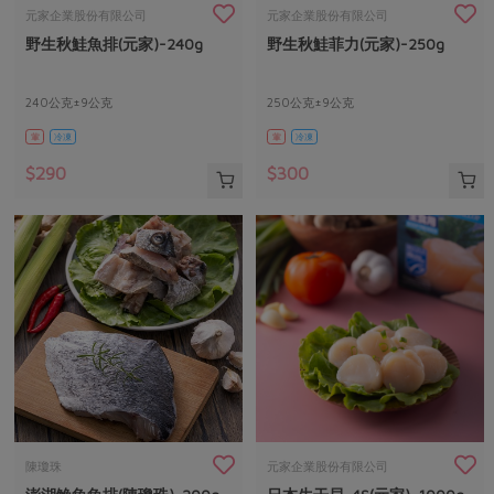
畜產肉類
水產
廚房瑜伽
元家企業股份有限公司
元家企業股份有限公司
合作25-經典快閃最後一週
野生秋鮭魚排(元家)-240g
野生秋鮭菲力(元家)-250g
水畜加工品
料理方式
產品檢驗
合作25-精選產品第四彈
關注議題
烘焙．點心
自主把關
240公克±9公克
250公克±9公克
合作25-精選產品第三彈
調理食材・點心
減硝酸鹽
惜食
醬料
葷
冷凍
葷
冷凍
檢驗報告
更多當季產品
調味醬料/南北貨
烘焙
非基改運動
支持本土農糧
湯品．鍋物
$290
$300
硝酸鹽檢驗
休閒零嘴
沖泡飲品
廢核運動
能源議題
漬物
議題活動
保健食品
減添加物
減塑減廢
涼拌沙拉
社員權益
主婦聯盟X樂齡網特約優惠案
公益金
食農教育
飲品
居家好物
合作社法規
30%rPET紅烏龍茶
更多議題
美妝保養
個人清潔
社務專區
2024農業發展計畫年度報告
主題食譜
生活者e週報
家庭清潔
織品
選舉專區
更多議題活動
異國料理
日用品
圖書禮品
綠主張月刊
年菜食譜
防災用品
最新消息
把最好的台灣味帶回家！
陳瓊珠
元家企業股份有限公司
典藏閱覽室
養身食補