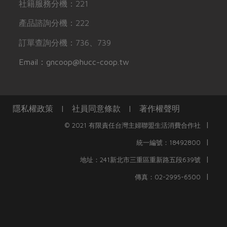
社籍服務分機：221
產品諮詢分機：222
訂單查詢分機：736、739
Email：gncoop@hucc-coop.tw
隱私權政策
|
社員同意條款
|
著作權聲明
|
© 2021 有限責任台灣主婦聯盟生活消費合作社
|
統一編號：18492800
|
地址：241新北市三重區重新路五段639號
|
傳真：02-2995-6500