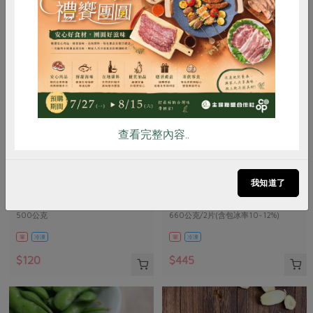
惜食
RPET
食譜
減硝酸鹽
雞蛋
食安
共同購買
查看完整內容..
責生有限公司
鑫溶實業股份有限公司
鱸魚高湯(責生)-500g
馬舌鰈(扁鱈)-有肚洞-660g
我知道了
500公克
660公克/2片(含包冰率10~12%)
葷
冷凍
葷
冷凍
$120
$445