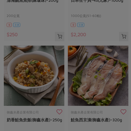
澎湖鮸魚魚排(陳瓊珠)-200g
日本生干貝-4S(元家)-1000g
媒體報導
最新產品
節慶大餐
下載專區
200公克
1000公克(51-60粒)
優惠專區
葷
冷凍
葷
冷凍
高麗菜海鮮煎餅
地區活動
素食專區
$250
$2,200
社務會議
地區活動
樂齡友善
活動報下載
御鑫水產企業有限公司
御鑫水產企業有限公司
奶香鮭魚炊飯(御鑫水產)-250g
鮭魚西京漬(御鑫水產)-320g