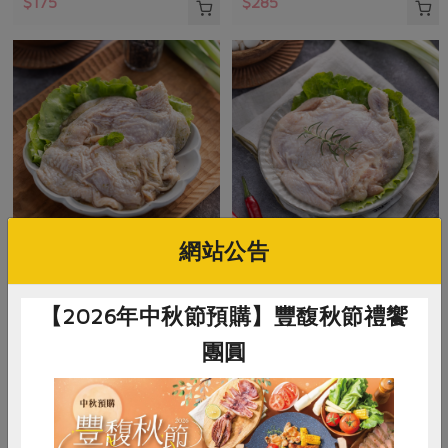
$175
$285
網站公告
御正食品股份有限公司
御正食品股份有限公司
泰式香茅醃漬雞腿排(御
經典原味醃漬雞腿排(御
【2026年中秋節預購】豐馥秋節禮饗
正)-200g/包
正)-200g/包
團圓
200公克
200公克
葷
冷凍
葷
冷凍
$128
$128