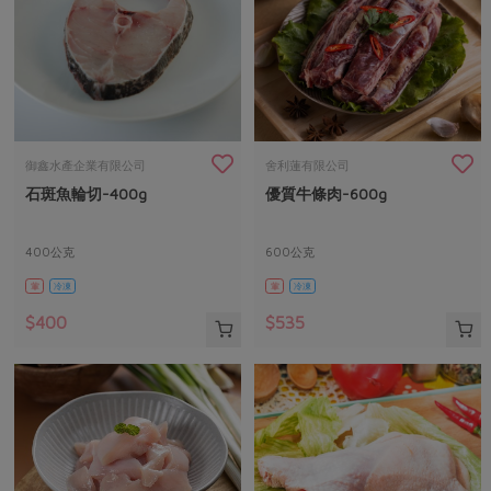
御鑫水產企業有限公司
舍利蓮有限公司
石斑魚輪切-400g
優質牛條肉-600g
400公克
600公克
葷
冷凍
葷
冷凍
$400
$535