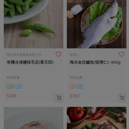
看天田友善農食有限公司
張博仁
有機冷凍鹽味毛豆(看天田)
海水金目鱸魚(張博仁)-300g
500公克
300公克
全素
冷凍
葷
冷凍
$145
$160