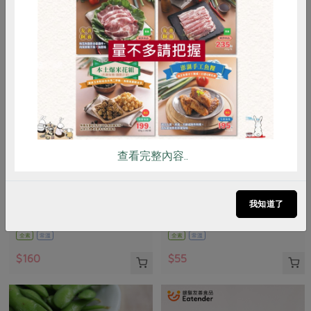
惜食
RPET
食譜
減硝酸鹽
雞蛋
食安
共同購買
查看完整內容..
正原有機國際有限公司
臺灣可果美股份有限公司
歐特有機十穀麥片
奧納芮有機紅葡萄汁
我知道了
500公克
295 毫升
全素
常溫
全素
常溫
$160
$55