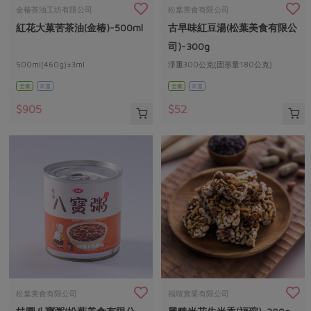
畜產肉類
水產
廚房瑜伽
金椿茶油工坊有限公司
松葉美食有限公司
傳到心坎裡，誠心又澎派
紅花大菓苦茶油(金椿)-500ml
古早味紅豆湯(松葉美食有限公
水畜加工品
料理方式
產品檢驗
合作25-經典快閃最後一週
關注議題
司)-300g
烘焙．點心
自主把關
500ml(460g)±3ml
淨重300公克(固形量180公克)
合作25-精選產品第四彈
調理食材・點心
減硝酸鹽
惜食
醬料
全素
常溫
全素
常溫
檢驗報告
更多當季產品
調味醬料/南北貨
烘焙
非基改運動
支持本土農糧
湯品．鍋物
$905
$52
硝酸鹽檢驗
休閒零嘴
沖泡飲品
廢核運動
能源議題
漬物
議題活動
保健食品
減添加物
減塑減廢
涼拌沙拉
社員權益
主婦聯盟X樂齡網特約優惠案
公益金
食農教育
飲品
居家好物
合作社法規
30%rPET紅烏龍茶
更多議題
美妝保養
個人清潔
社務專區
2024農業發展計畫年度報告
主題食譜
生活者e週報
家庭清潔
織品
選舉專區
更多議題活動
異國料理
日用品
圖書禮品
綠主張月刊
年菜食譜
防災用品
最新消息
傳到心坎裡，誠心又澎派
松葉美食有限公司
福瑄實業有限公司
典藏閱覽室
養身食補