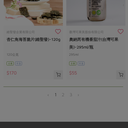
維聖發企業有限公司
臺灣可果美股份有限公司
杏仁角海苔脆片(維聖發)-120g
奧納芮有機番茄汁(台灣可果
美)-295ml/瓶
120公克
295ml
全素
常溫
全素
常溫
$170
$55
‹
1
2
3
›