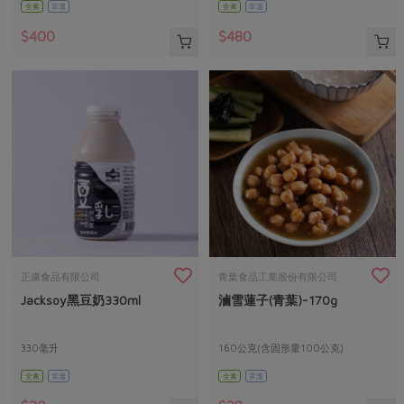
全素
常溫
全素
常溫
$400
$480
正康食品有限公司
青葉食品工業股份有限公司
Jacksoy黑豆奶330ml
滷雪蓮子(青葉)-170g
330毫升
160公克(含固形量100公克)
全素
常溫
全素
常溫