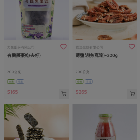
力象股份有限公司
寬達生技有限公司
有機黑棗乾(去籽)
薄鹽胡桃(寬達)-200g
200公克
200公克
全素
常溫
全素
常溫
$165
$265