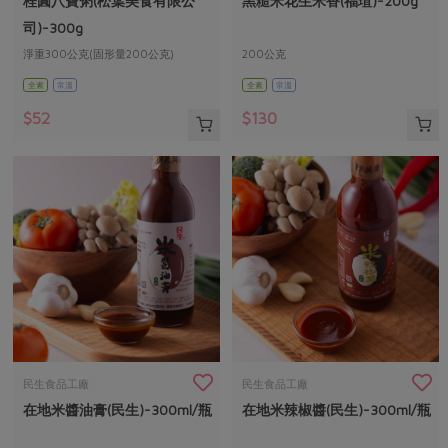
桂圓八寶粥(松葉美食有限公
黑糙米花生米香(福瑄)-200g
媒體報導
最新產品
節慶大餐
司)-300g
下載專區
淨重300公克(固形量200公克)
200公克
優惠專區
全素
常溫
全素
常溫
高麗菜海鮮煎餅
地區活動
素食專區
$52
$130
社務會議
地區活動
樂齡友善
活動報下載
民生食品工廠
民生食品工廠
在地米醬油膏(民生)-300ml/瓶
在地米辣椒醬(民生)-300ml/瓶