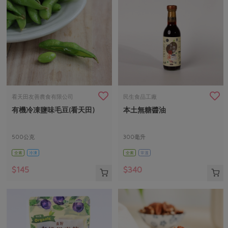
看天田友善農食有限公司
民生食品工廠
有機冷凍鹽味毛豆(看天田)
本土無糖醬油
500公克
300毫升
全素
冷凍
全素
常溫
$145
$340