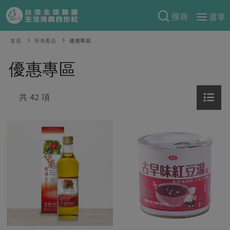
搜尋
選單
產品分類
首頁
所有產品
優惠專區
當季蔬果
食譜料理
優惠專區
一籃菜
當令水果
食材
特別企畫
芽苗類
共 42 項
蕈菇類
米食
預購活動
綠主張
辛香料類
麵食
把最好的台灣味帶回家！
觀點文章
關於合作社
肉食
奶蛋豆・五穀
防災用品預購圓滿結束
主婦食堂
一籃菜真心話
海鮮
蛋
乳製品
認識合作社
重要公告
2026年端午節預購圓滿結束
社內大小事
合作聯合國
常備菜
豆製品
米麵雜糧
關於我們
更多預購活動
產品故事
生活提案
蔬食
合作社組織
肉品・水產
樂齡生活
親子食育
蛋料理
當季產品
員工與求才