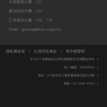
社籍服務分機：221
產品諮詢分機：222
訂單查詢分機：736、739
Email：gncoop@hucc-coop.tw
隱私權政策
|
社員同意條款
|
著作權聲明
|
© 2021 有限責任台灣主婦聯盟生活消費合作社
|
統一編號：18492800
|
地址：241新北市三重區重新路五段639號
|
傳真：02-2995-6500