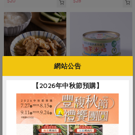
$20
$28
網站公告
青葉食品工業股份有限公司
青葉食品工業股份有限公司
【2026年中秋節預購】
雪蓮子麵筋(青葉)-160g
有機玉米粒(青葉)-120g
160公克(含固形量100公克)
120公克(含固形量70公克)
全素
常溫
全素
常溫
$29
$34