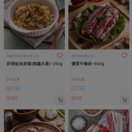
御鑫水產企業有限公司
舍利蓮有限公司
奶香鮭魚炊飯(御鑫水產)-250g
優質牛條肉-600g
250公克
600公克
葷
冷凍
葷
冷凍
$150
$535