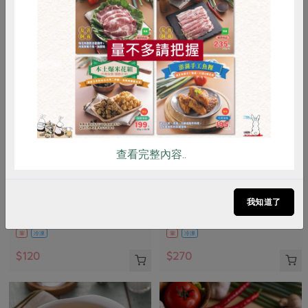
惜食
RPET
食譜
減硝酸鹽
雞蛋
食安
共同購買
查看完整內容..
責生有限公司
御鑫水產企業有限公司
鱸魚高湯(責生)-500g
鮭魚西京漬(御鑫水產)-320g
我知道了
500公克
320公克(含固形量240公克)
葷
冷凍
葷
冷凍
$120
$270