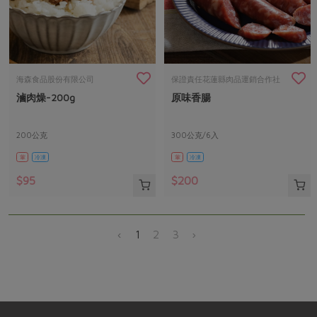
海森食品股份有限公司
保證責任花蓮縣肉品運銷合作社
滷肉燥-200g
原味香腸
200公克
300公克/6入
葷
冷凍
葷
冷凍
$95
$200
‹
1
2
3
›