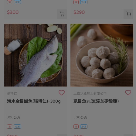
葷
冷凍
葷
冷凍
$300
$290
張博仁
正鑫水產加工有限公司
海水金目鱸魚(張博仁)-300g
虱目魚丸(無添加磷酸鹽)
300公克
500公克
葷
冷凍
葷
冷凍