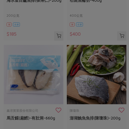
海水金目鱸魚排(張博仁)-200g
石斑魚輪切-400g
媒體報導
最新產品
節慶大餐
下載專區
200公克
400公克
優惠專區
葷
冷凍
葷
冷凍
高麗菜海鮮煎餅
地區活動
素食專區
$185
$400
社務會議
地區活動
樂齡友善
活動報下載
鑫溶實業股份有限公司
陳瓊珠
馬舌鰈(扁鱈)-有肚洞-660g
澎湖鮸魚魚排(陳瓊珠)-200g