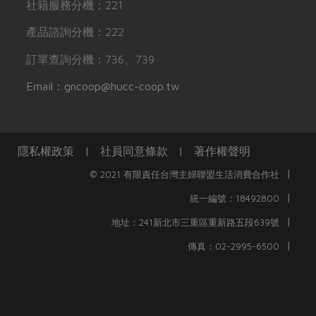
社籍服務分機：221
產品諮詢分機：222
訂單查詢分機：736、739
Email：gncoop@hucc-coop.tw
隱私權政策
|
社員同意條款
|
著作權聲明
|
© 2021 有限責任台灣主婦聯盟生活消費合作社
|
統一編號：18492800
|
地址：241新北市三重區重新路五段639號
|
傳真：02-2995-6500