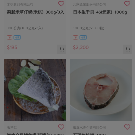
畜產肉類
水產
廚房瑜伽
米棋食品有限公司
元家企業股份有限公司
傳到心坎裡，誠心又澎派
菜脯米草仔粿(米棋)-300g/3入
日本生干貝-4S(元家)-1000g
水畜加工品
料理方式
產品檢驗
合作25-經典快閃最後一週
關注議題
烘焙．點心
自主把關
300公克(100公克x3入)
1000公克(51-60粒)
合作25-精選產品第四彈
調理食材・點心
減硝酸鹽
惜食
醬料
葷
冷凍
葷
冷凍
檢驗報告
更多當季產品
調味醬料/南北貨
烘焙
非基改運動
支持本土農糧
湯品．鍋物
$135
$2,200
硝酸鹽檢驗
休閒零嘴
沖泡飲品
廢核運動
能源議題
漬物
議題活動
保健食品
減添加物
減塑減廢
涼拌沙拉
社員權益
主婦聯盟X樂齡網特約優惠案
公益金
食農教育
飲品
居家好物
合作社法規
30%rPET紅烏龍茶
更多議題
美妝保養
個人清潔
社務專區
2024農業發展計畫年度報告
主題食譜
生活者e週報
家庭清潔
織品
選舉專區
更多議題活動
異國料理
日用品
圖書禮品
綠主張月刊
年菜食譜
防災用品
最新消息
傳到心坎裡，誠心又澎派
張博仁
御鑫水產企業有限公司
典藏閱覽室
養身食補