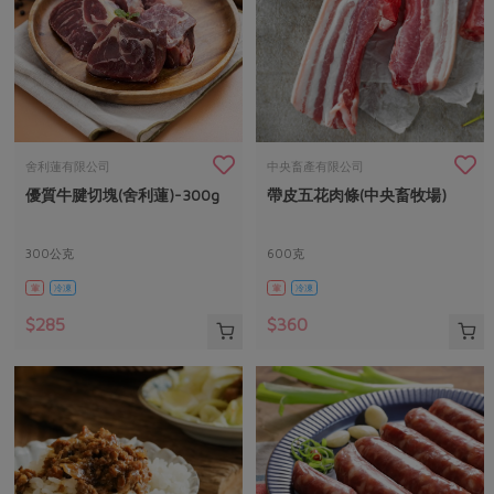
舍利蓮有限公司
中央畜產有限公司
優質牛腱切塊(舍利蓮)-300g
帶皮五花肉條(中央畜牧場)
300公克
600克
葷
冷凍
葷
冷凍
$285
$360