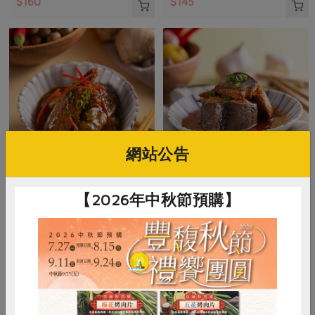
$160
$145
網站公告
御鑫水產企業有限公司
鰻鄉企業社
【2026年中秋節預購】
味噌秋刀魚
茄汁虱目魚
200公克(含固形量150公克)
230公克(含固形量150公克)
葷
常溫
葷
常溫
$120
$69