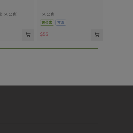
量150公克)
150公克
奶蛋素
常溫
$55