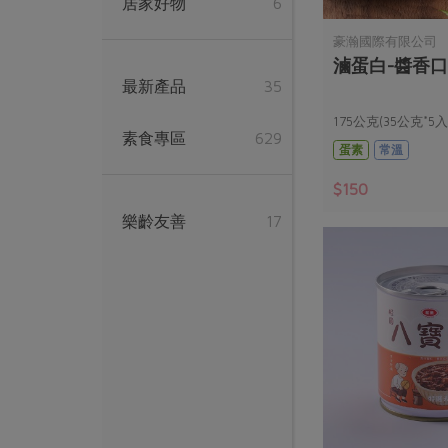
居家好物
6
豪瀚國際有限公司
滷蛋白-醬香口
最新產品
35
175公克(35公克*5入
素食專區
629
蛋素
常溫
$150
樂齡友善
17