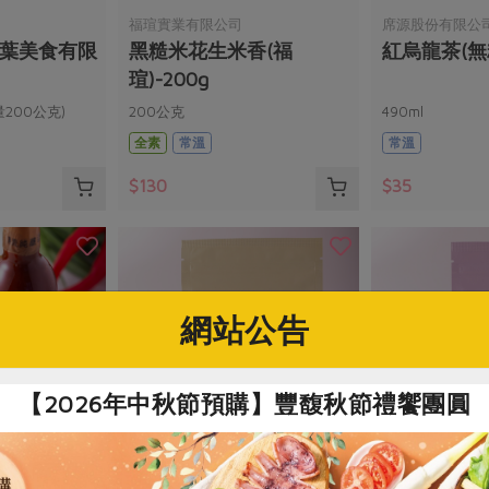
福瑄實業有限公司
席源股份有限公
松葉美食有限
黑糙米花生米香(福
紅烏龍茶(無
瑄)-200g
200公克)
200公克
490ml
全素
常溫
常溫
$130
$35
網站公告
【2026年中秋節預購】豐馥秋節禮饗團圓