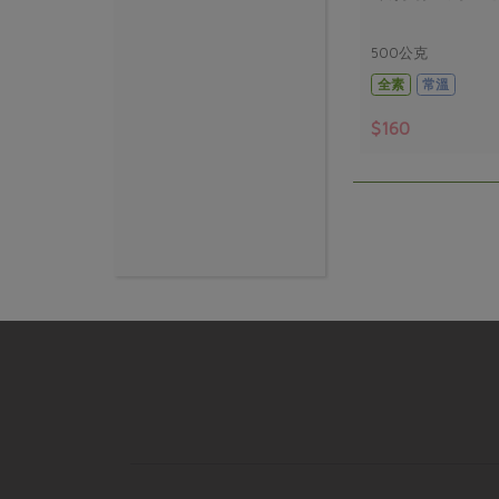
500公克
全素
常溫
$160