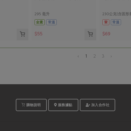
295 毫升
230公克(含固形
全素
常溫
葷
常溫
$55
$69
‹
1
2
3
›
購物說明
服務據點
加入合作社