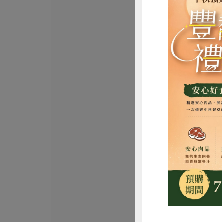
民生食品工廠
在地米辣椒醬
生)-300ml/瓶
300ml/瓶
全素
常溫
$360
惜
正康食品有限公司