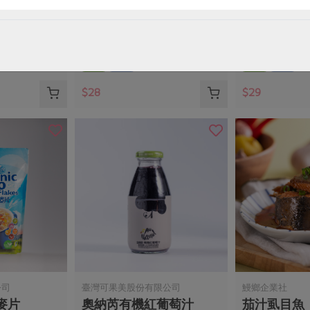
330ml
滷雪蓮子(青葉)-170g
雪蓮子麵筋(青
160公克(含固形量100公克)
160公克(含固形
全素
常溫
全素
常溫
$28
$29
公司
臺灣可果美股份有限公司
鰻鄉企業社
麥片
奧納芮有機紅葡萄汁
茄汁虱目魚