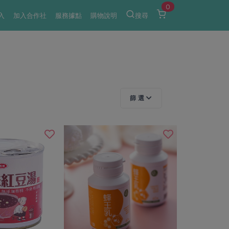
0
入
加入合作社
服務據點
購物說明
搜尋
篩 選