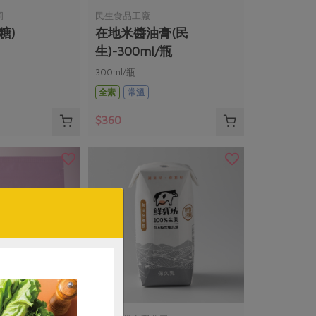
司
民生食品工廠
糖)
在地米醬油膏(民
生)-300ml/瓶
300ml/瓶
全素
常溫
$360