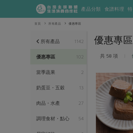
產品分類
食譜料理
特
首頁
所有產品
優惠專區
優惠專區
所有產品
1142
共 58 項
|
優惠專區
102
當季蔬果
2
奶蛋豆・五穀
13
肉品・水產
27
調理食材・點心
54