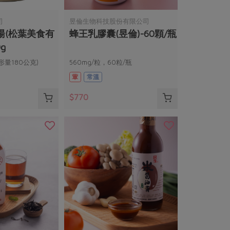
司
昱倫生物科技股份有限公司
湯(松葉美食有
蜂王乳膠囊(昱倫)-60顆/瓶
g
形量180公克)
560mg/粒，60粒/瓶
葷
常溫
$770