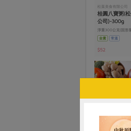
松葉美食有限公司
桂圓八寶粥(
公司)-300g
淨重300公克(固形量
全素
常溫
$52