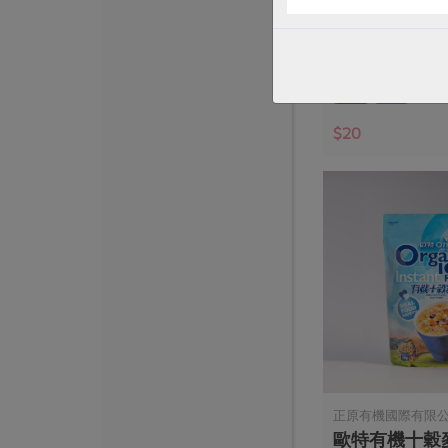
Jacksoy黑豆奶
330毫升
全素
常溫
$20
正原有機國際有限
歐特有機十穀