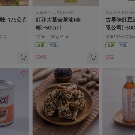
金椿茶油工坊有限公司
松葉美食有限公
味-175公克
紅花大菓苦茶油(金
古早味紅豆
椿)-500ml
限公司)-300
)/包
500ml(460g)±3ml
淨重300公克(固
全素
常溫
全素
常溫
$905
$52