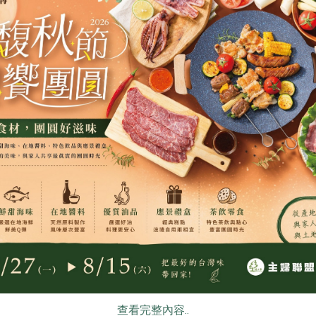
集品生物科技有限公司
集品生物科技有
(民
養聲茶【響亮】-10入/包
元氣茶【精神
5公克/顆x10顆，50公克/包
5公克/顆x10顆
全素
常溫
全素
常溫
$400
$480
食
RPET
食譜
減硝酸鹽
雞蛋
食安
共同
青葉食品工業股份有限公司
青葉食品工業股
查看完整內容..