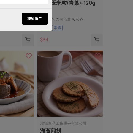
葉)-160g
有機玉米粒(青葉)-120g
我知道了
量100公克)
120公克(含固形量70公克)
全素
常溫
$34
鴻福食品工廠股份有限公司
海苔煎餅