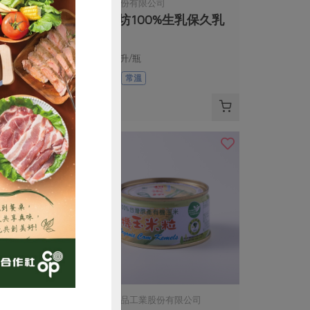
限公司
慕渴股份有限公司
】-10入/包
鮮乳坊100%生乳保久乳
，50公克/包
200毫升/瓶
奶素
常溫
$38
購買
份有限公司
青葉食品工業股份有限公司