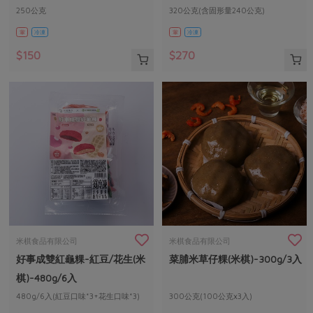
250公克
320公克(含固形量240公克)
葷
冷凍
葷
冷凍
$150
$270
米棋食品有限公司
米棋食品有限公司
好事成雙紅龜粿-紅豆/花生(米
菜脯米草仔粿(米棋)-300g/3入
棋)-480g/6入
480g/6入(紅豆口味*3+花生口味*3)
300公克(100公克x3入)