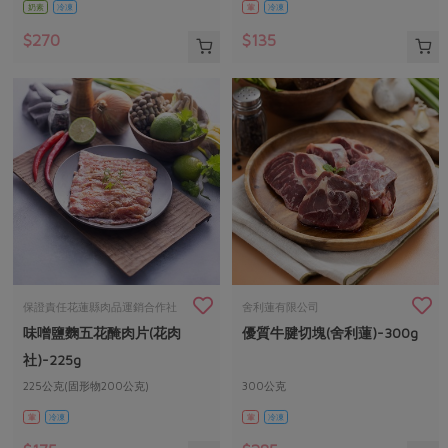
奶素
冷凍
葷
冷凍
$270
$135
保證責任花蓮縣肉品運銷合作社
舍利蓮有限公司
味噌鹽麴五花醃肉片(花肉
優質牛腱切塊(舍利蓮)-300g
社)-225g
225公克(固形物200公克)
300公克
葷
冷凍
葷
冷凍