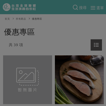
搜尋
選單
產品分類
首頁
所有產品
優惠專區
當季蔬果
食譜料理
優惠專區
一籃菜
當令水果
食材
特別企畫
芽苗類
共 39 項
蕈菇類
米食
預購活動
綠主張
辛香料類
麵食
把最好的台灣味帶回家！
觀點文章
關於合作社
肉食
奶蛋豆・五穀
防災用品預購圓滿結束
主婦食堂
一籃菜真心話
海鮮
蛋
乳製品
認識合作社
重要公告
2026年端午節預購圓滿結束
社內大小事
合作聯合國
常備菜
豆製品
米麵雜糧
關於我們
更多預購活動
產品故事
生活提案
蔬食
合作社組織
肉品・水產
樂齡生活
親子食育
蛋料理
當季產品
員工與求才