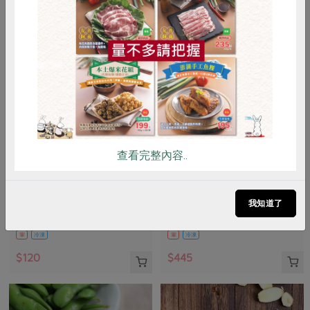
惜食
RPET
食譜
減硝酸鹽
雞蛋
食安
共同購買
查看完整內容..
責生有限公司
鑫溶實業股份有限公司
鱸魚高湯(責生)-500g
馬舌鰈(扁鱈)-有肚洞-660g
我知道了
500公克
660公克/2片(含包冰率10~12%)
葷
冷凍
葷
冷凍
$120
$445