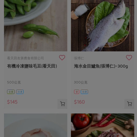
看天田友善農食有限公司
張博仁
有機冷凍鹽味毛豆(看天田)
海水金目鱸魚(張博仁)-300g
500公克
300公克
全素
冷凍
葷
冷凍
$145
$160