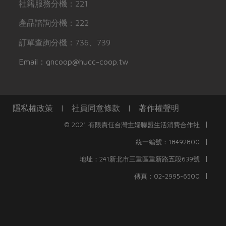
社籍服務分機：221
產品諮詢分機：222
訂單查詢分機：736、739
Email：gncoop@hucc-coop.tw
隱私權政策
|
社員同意條款
|
著作權聲明
|
© 2021 有限責任台灣主婦聯盟生活消費合作社
|
統一編號：18492800
|
地址：241新北市三重區重新路五段639號
|
傳真：02-2995-6500