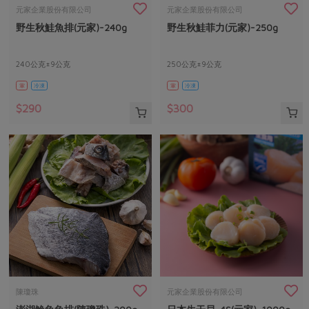
畜產肉類
水產
廚房瑜伽
元家企業股份有限公司
元家企業股份有限公司
合作25-經典快閃最後一週
野生秋鮭魚排(元家)-240g
野生秋鮭菲力(元家)-250g
水畜加工品
料理方式
產品檢驗
合作25-精選產品第四彈
關注議題
烘焙．點心
自主把關
240公克±9公克
250公克±9公克
合作25-精選產品第三彈
調理食材・點心
減硝酸鹽
惜食
醬料
葷
冷凍
葷
冷凍
檢驗報告
更多當季產品
調味醬料/南北貨
烘焙
非基改運動
支持本土農糧
湯品．鍋物
$290
$300
硝酸鹽檢驗
休閒零嘴
沖泡飲品
廢核運動
能源議題
漬物
議題活動
保健食品
減添加物
減塑減廢
涼拌沙拉
社員權益
主婦聯盟X樂齡網特約優惠案
公益金
食農教育
飲品
居家好物
合作社法規
30%rPET紅烏龍茶
更多議題
美妝保養
個人清潔
社務專區
2024農業發展計畫年度報告
主題食譜
生活者e週報
家庭清潔
織品
選舉專區
更多議題活動
異國料理
日用品
圖書禮品
綠主張月刊
年菜食譜
防災用品
最新消息
把最好的台灣味帶回家！
陳瓊珠
元家企業股份有限公司
典藏閱覽室
養身食補