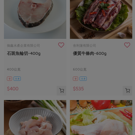
御鑫水產企業有限公司
舍利蓮有限公司
石斑魚輪切-400g
優質牛條肉-600g
400公克
600公克
葷
冷凍
葷
冷凍
$400
$535