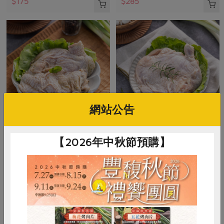
$175
$285
網站公告
御正食品股份有限公司
御正食品股份有限公司
【2026年中秋節預購】
泰式香茅醃漬雞腿排(御
經典原味醃漬雞腿排(御
正)-200g/包
正)-200g/包
200公克
200公克
葷
冷凍
葷
冷凍
$128
$128