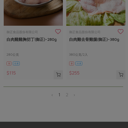
御正食品股份有限公司
御正食品股份有限公司
白肉雞雞胸切丁(御正)-280g
白肉雞去骨雞腿(御正)-380g
280公克
380公克/2入
葷
冷凍
葷
冷凍
$115
$255
‹
1
2
›