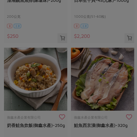
澎湖鮸魚魚排(陳瓊珠)-200g
日本生干貝-4S(元家)-1000g
媒體報導
最新產品
節慶大餐
下載專區
200公克
1000公克(51-60粒)
優惠專區
葷
冷凍
葷
冷凍
高麗菜海鮮煎餅
地區活動
素食專區
$250
$2,200
社務會議
地區活動
樂齡友善
活動報下載
御鑫水產企業有限公司
御鑫水產企業有限公司
奶香鮭魚炊飯(御鑫水產)-250g
鮭魚西京漬(御鑫水產)-320g