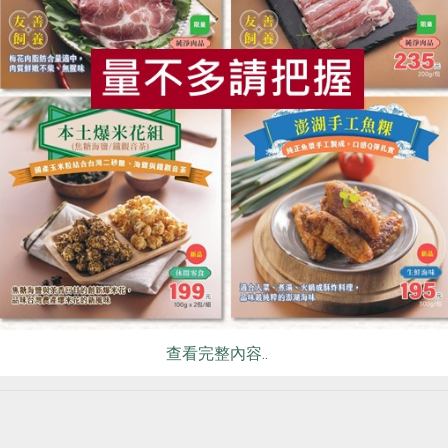
食
RPET
食譜
減硝酸鹽
雞蛋
食安
共同
義相挺
板豆腐（32元／550克），從非基改豆到有機黃豆，我們看到名記
念，但製造的問題克服以及原料契作的成本吸收都是由名記一肩
查看完整內容..
購買賠1元的基礎下，支持這個產品的開發。」基於此理念的堅持
醒「有什麼食品比黃豆更好！有什麼飲料勝過豆漿！台灣有非基