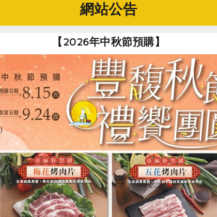
網站公告
地豆腐」。
和尚用自己種的豆子、天然純淨的山泉水（約攝氏3-5度的水
【2026年中秋節預購】
像是「京豆腐」、「九州豆腐」都頗具盛名，並發展出所謂的豆
合，台灣要做出道地的地豆腐缺乏像日本那樣的環境，因此名豐
濾程序才能完成淨水工作，為的就是把模擬的天然環境搬到新莊來