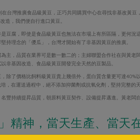
計劃在台灣推廣食品級黃豆，正巧共同購買中心在尋找非基改黃豆
沒有基因改造，我們便自行進口黃豆。
終是豆腐，即使是食品級黃豆也無法在市場上有所區隔，更何況
群堅持理念的「儍瓜」，台灣才開始有了非基因黃豆的推廣。
腐為主，品質在業界可是數一數二的；主婦聯盟合作社在與黃老
試以非基因改造、食品級黃豆開發完全天然的豆製品。
，除了價格比飼料級黃豆貴上幾倍外，蛋白質含量更可達40%
栽培，在運送過程中，絕不添加抑菌劑或抗氧化劑，堅持完整的
，名豐持續提昇品質，朝原料黃豆契作、設備提昇邁進。黃老闆
」精神，當天生產、當天
「地豆腐」精神，即當天生產、當天在地供應，消費者當天吃完