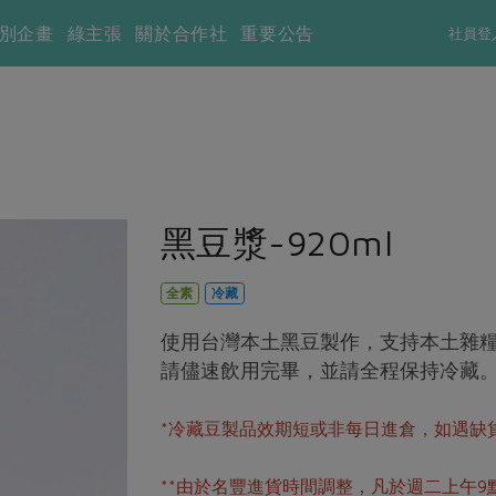
別企畫
綠主張
關於合作社
重要公告
社員登
黑豆漿-920ml
全素
冷藏
使用台灣本土黑豆製作，支持本土雜
請儘速飲用完畢，並請全程保持冷藏
*冷藏豆製品效期短或非每日進倉，如遇缺
**由於名豐進貨時間調整，凡於週二上午9