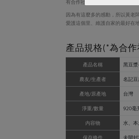
有合作社。」
因為有這麼多的感動，所以黃老
愛護這個里、維護自家的最好在
產品規格(*為合作
產品名稱
黑豆漿-
農友/生產者
名記豆
產地/原產地
台灣
淨重/數量
920毫
內容物
水、本
保存條件
未開封