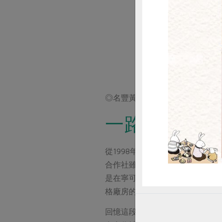
惜
◎名豐黃老闆
一路走來 情
從1998年木棉豆腐到2001年
合作社雖然提供了正確的產品觀
是在寧可自己賠20元也不忍共同
格廠房的規劃。
回憶這段過往，黃老闆也不忘提