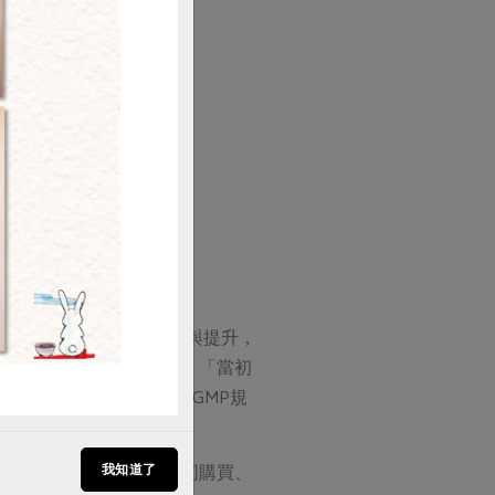
購買
黃老闆對食品級黃豆的堅持與提升，
挑起，誠如黃老闆講的話，「當初
，才有今天黃豆的契作和GMP規
我知道了
因改造的黃豆，是因有共同購買、