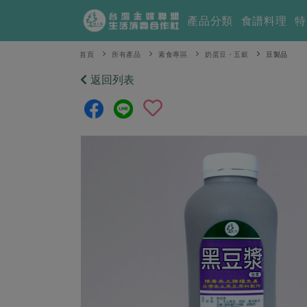
產品分類
食譜料理
特
首頁
所有產品
素食專區
奶蛋豆・五穀
豆製品
返回列表