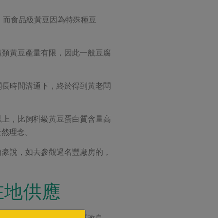
，而食品級黃豆因為特殊種豆
這類黃豆產量有限，因此一般豆腐
闆長時間溝通下，終於得到黃老闆
以上，比飼料級黃豆蛋白質含量高
天然理念。
自豪說，如去參觀過名豐廠房的，
在地供應
，完全不添加防腐劑及品質改良