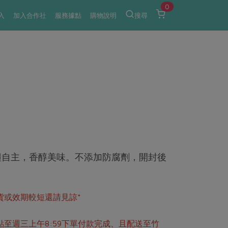
0
入
加入合作社
服務據點
購物說明
搜尋
糧自主，香醇美味。不添加防腐劑，開封後
。
貨或效期較短還請見諒*
點至週三上午8:59下單付款完成、且配送至竹