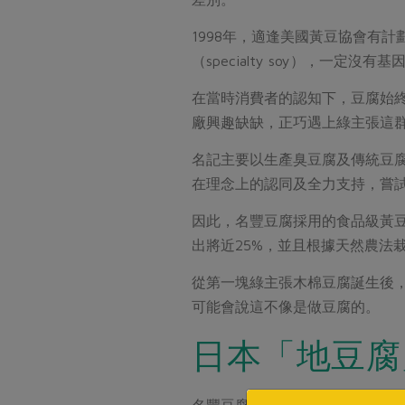
1998年，適逢美國黃豆協會有
（specialty soy），一定
在當時消費者的認知下，豆腐始
廠興趣缺缺，正巧遇上綠主張這
名記主要以生產臭豆腐及傳統豆
在理念上的認同及全力支持，嘗
因此，名豐豆腐採用的食品級黃豆
出將近25%，並且根據天然農法
從第一塊綠主張木棉豆腐誕生後
可能會說這不像是做豆腐的。
日本「地豆腐
名豐豆腐的技術上則師承日本的