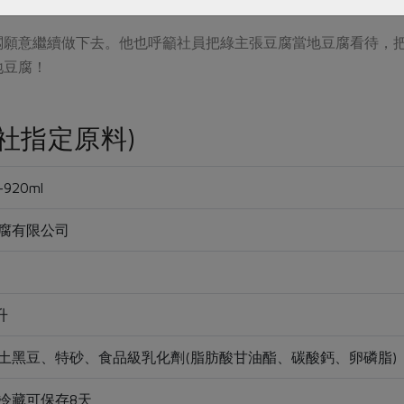
闆願意繼續做下去。他也呼籲社員把綠主張豆腐當地豆腐看待，
地豆腐！
社指定原料)
920ml
腐有限公司
升
土黑豆、特砂、食品級乳化劑(脂肪酸甘油酯、碳酸鈣、卵磷脂)
冷藏可保存8天