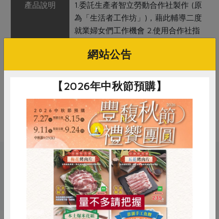
產品說明
1.委託生產者智立勞動合作社製作 (原
為「生活者工作坊」)，藉此輔導二度
就業婦女們工作機會 2.使用合作社指
定原料(以*表示)製作
網站公告
調理方式
解凍後拆袋取出內容物，依個人喜好
的加熱方式，短時間加熱後即可食用
【2026年中秋節預購】
注意事項
本品含有花生、大豆及其製品，對其
過敏者請勿食用
關鍵字
惜食
RPET
食譜
減硝酸鹽
# 合作社介紹
雞蛋
食安
共同購買