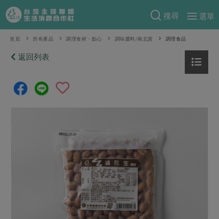
搜尋
選單
產品分類
首頁
所有產品
調理食材・點心
調味醬料/南北貨
調理食品
當季蔬果
返回列表
食譜料理
一籃菜
當令水果
食材
特別企畫
芽苗類
蕈菇類
米食
預購活動
綠主張
辛香料類
麵食
把最好的台灣味帶回家！
觀點文章
關於合作社
肉食
奶蛋豆・五穀
防災用品預購圓滿結束
主婦食堂
一籃菜真心話
海鮮
蛋
乳製品
認識合作社
重要公告
2026年端午節預購圓滿結束
社內大小事
合作聯合國
常備菜
豆製品
米麵雜糧
關於我們
更多預購活動
產品故事
生活提案
蔬食
合作社組織
肉品・水產
樂齡生活
親子食育
蛋料理
當季產品
員工與求才