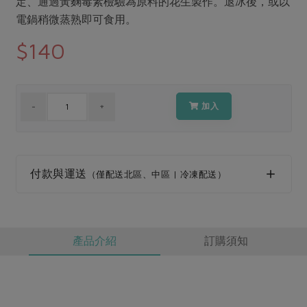
定、通過黃麴毒素檢驗為原料的花生製作。退冰後，或以
媒體報導
最新產品
節慶大餐
電鍋稍微蒸熟即可食用。
下載專區
$140
優惠專區
高麗菜海鮮煎餅
地區活動
素食專區
社務會議
地區活動
加入
樂齡友善
活動報下載
付款與運送
（僅配送北區、中區 | 冷凍配送）
產品介紹
訂購須知