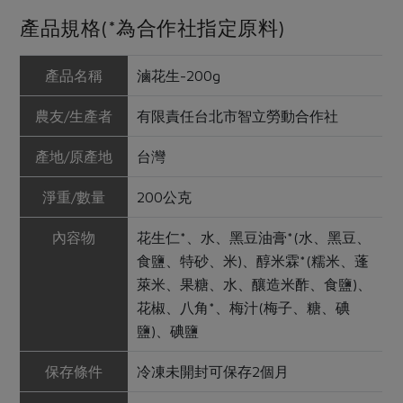
產品規格(*為合作社指定原料)
產品名稱
滷花生-200g
農友/生產者
有限責任台北市智立勞動合作社
產地/原產地
台灣
淨重/數量
200公克
內容物
花生仁*、水、黑豆油膏*(水、黑豆、
食鹽、特砂、米)、醇米霖*(糯米、蓬
萊米、果糖、水、釀造米酢、食鹽)、
花椒、八角*、梅汁(梅子、糖、碘
鹽)、碘鹽
保存條件
冷凍未開封可保存2個月