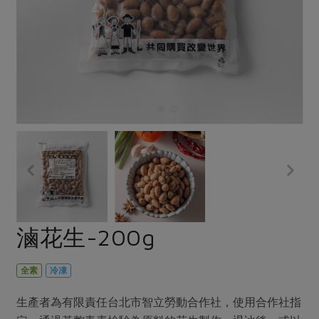
畜產肉類
水產
廚房瑜伽
合作25-經典快閃最後一週
水畜加工品
料理方式
產品檢驗
合作25-精選產品第四彈
關注議題
烘焙．點心
自主把關
合作25-精選產品第三彈
調理食材・點心
減硝酸鹽
惜食
醬料
檢驗報告
更多當季產品
調味醬料/南北貨
烘焙
非基改運動
支持本土農糧
湯品．鍋物
硝酸鹽檢驗
休閒零嘴
沖泡飲品
廢核運動
能源議題
漬物
議題活動
保健食品
減添加物
減塑減廢
涼拌沙拉
社員權益
主婦聯盟X樂齡網特約優惠案
公益金
食農教育
飲品
居家好物
合作社法規
30%rPET紅烏龍茶
更多議題
美妝保養
個人清潔
社務專區
2024農業發展計畫年度報告
滷花生-200g
主題食譜
生活者e週報
家庭清潔
織品
選舉專區
更多議題活動
異國料理
日用品
圖書禮品
全素
冷凍
綠主張月刊
年菜食譜
防災用品
最新消息
把最好的台灣味帶回家！
生產者為有限責任台北市智立勞動合作社，使用合作社指
典藏閱覽室
養身食補