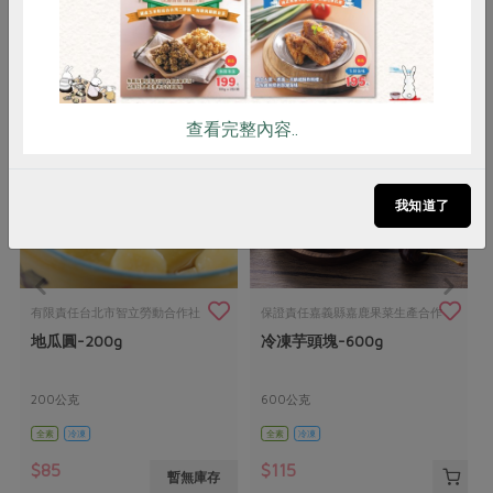
你可能有興趣的產品
查看完整內容..
我知道了
有限責任台北市智立勞動合作社
保證責任嘉義縣嘉鹿果菜生產合作
地瓜圓-200g
冷凍芋頭塊-600g
社
200公克
600公克
全素
冷凍
全素
冷凍
$85
$115
暫無庫存