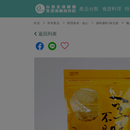
產品分類
食譜料理
特
首頁
所有產品
調理食材・點心
調味醬料/南北貨
南
返回列表