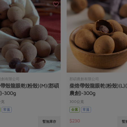
農創有限公司
郡碩農創有限公司
帶殼龍眼乾(粉殼)(M)(郡碩
柴焙帶殼龍眼乾(粉殼)(L)
-300g
農創)-300g
公克
300公克
常溫
全素
常溫
0
$230
暫無庫存
暫