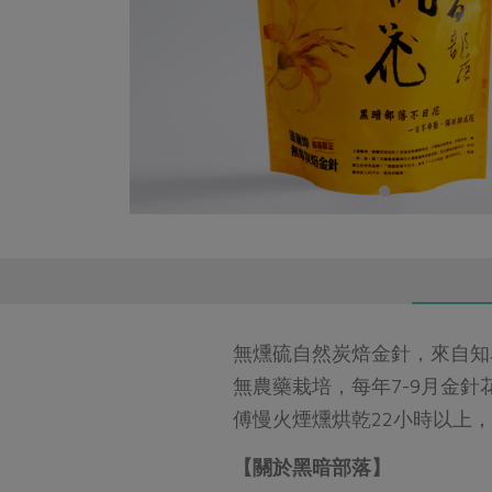
無燻硫自然炭焙金針，來自知
無農藥栽培，每年7-9月金
傅慢火煙燻烘乾22小時以上
【關於黑暗部落】