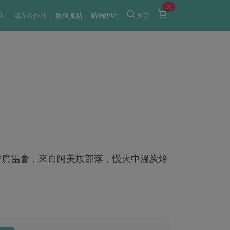
0
入
加入合作社
服務據點
購物說明
搜尋
推廣協會，來自阿美族部落，慢火中溫炭焙
。