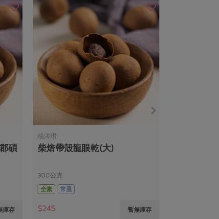
楊涔瓚
(郡碩
柴焙帶殼龍眼乾(大)
300公克
全素
常溫
$245
無庫存
暫無庫存