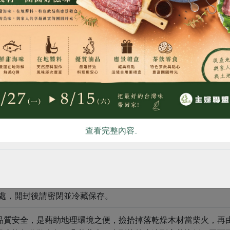
食
RPET
食譜
減硝酸鹽
雞蛋
食安
共同
社指定原料)
文化農業產業推廣協會
里鄉六十石山)
查看完整內容..
光處，開封後請密閉並冷藏保存。
品質安全，是藉助地理環境之便，撿拾掉落乾燥木材當柴火，再