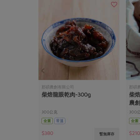
郡碩農創有限公司
郡碩
柴焙龍眼乾肉-300g
柴焙
農創)
300公克
300
全素
常溫
全素
$380
$21
暫無庫存
暫無庫存