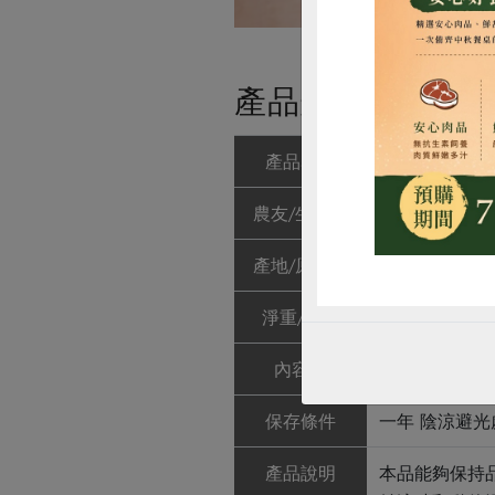
惜
產品規格(*為合作
產品名稱
炭焙金針-80g
農友/生產者
花蓮縣達蘭埠
產地/原產地
台灣(花蓮縣富
淨重/數量
80公克
內容物
金針花
保存條件
一年 陰涼避
產品說明
本品能夠保持