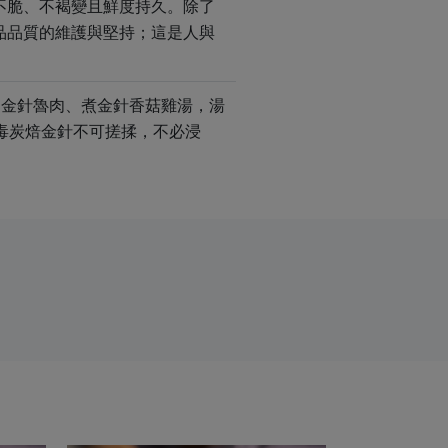
不脆、不褐變且鮮度持久。除了
品品質的維護與堅持；這是人與
、金針魯肉、煮金針香菇雞湯，湯
無毒炭焙金針不可搓揉，不必浸