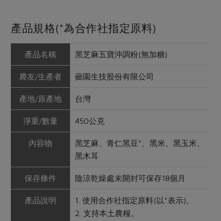
產品規格(*為合作社指定原料)
產品名稱
黑芝麻五寶沖調粉(無加糖)
農友/生產者
薌園生技股份有限公司
產地/原產地
台灣
淨重/數量
450公克
內容物
黑芝麻、青仁黑豆*、黑米、黑玉米、
黑木耳
保存條件
陰涼乾燥處未開封可保存18個月
產品說明
1. 使用合作社指定原料(以*表示)。
2. 支持本土農糧。