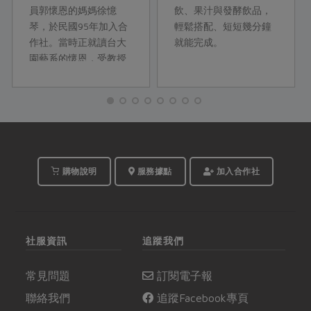
員郭懷恩的媽媽徐憶
飲、果汁與發酵飲品，
琴，於民國95年加入合
輕鬆搭配、短短幾分鐘
作社。當時正就讀台大
就能完成。
園藝系的懷恩，受教授
鄭正勇老師影響，接觸
到低硝酸鹽蔬菜的概
念；加上父親是醫生，
對健康格外重視，在都
市生活型態中，合作社
成為他們取得安心食材
的重要管道，讓一家人
購物說明
服務據點
加入合作社
開始重視飲食與農業之
間的關係，使家庭對飲
食來源更加安心。
社服資訊
追蹤我們
常見問題
訂閱電子報
聯絡我們
追蹤Facebook專頁