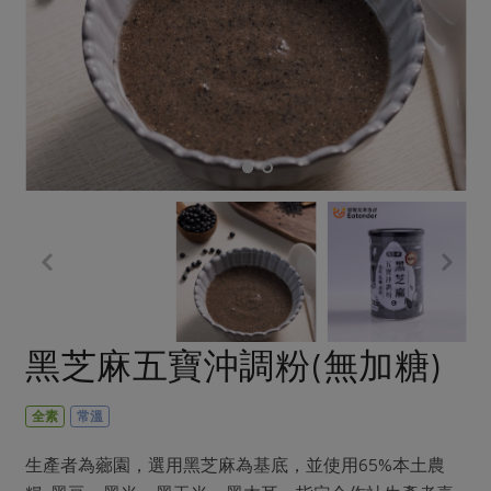
畜產肉類
水產
廚房瑜伽
合作25-經典快閃最後一週
水畜加工品
料理方式
產品檢驗
合作25-精選產品第四彈
關注議題
烘焙．點心
自主把關
合作25-精選產品第三彈
調理食材・點心
減硝酸鹽
惜食
醬料
檢驗報告
更多當季產品
調味醬料/南北貨
烘焙
非基改運動
支持本土農糧
湯品．鍋物
硝酸鹽檢驗
休閒零嘴
沖泡飲品
廢核運動
能源議題
漬物
議題活動
保健食品
減添加物
減塑減廢
涼拌沙拉
社員權益
主婦聯盟X樂齡網特約優惠案
公益金
食農教育
飲品
居家好物
合作社法規
30%rPET紅烏龍茶
更多議題
美妝保養
個人清潔
社務專區
2024農業發展計畫年度報告
黑芝麻五寶沖調粉(無加糖)
主題食譜
生活者e週報
家庭清潔
織品
選舉專區
更多議題活動
異國料理
日用品
圖書禮品
全素
常溫
綠主張月刊
年菜食譜
防災用品
最新消息
把最好的台灣味帶回家！
生產者為薌園，選用黑芝麻為基底，並使用65%本土農
典藏閱覽室
養身食補