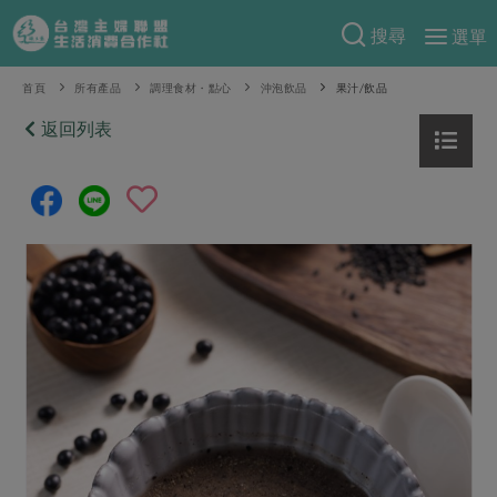
搜尋
選單
產品分類
首頁
所有產品
調理食材・點心
沖泡飲品
果汁/飲品
當季蔬果
返回列表
食譜料理
一籃菜
當令水果
食材
特別企畫
芽苗類
蕈菇類
米食
預購活動
綠主張
辛香料類
麵食
把最好的台灣味帶回家！
觀點文章
關於合作社
肉食
奶蛋豆・五穀
防災用品預購圓滿結束
主婦食堂
一籃菜真心話
海鮮
蛋
乳製品
認識合作社
重要公告
2026年端午節預購圓滿結束
社內大小事
合作聯合國
常備菜
豆製品
米麵雜糧
關於我們
更多預購活動
產品故事
生活提案
蔬食
合作社組織
肉品・水產
樂齡生活
親子食育
蛋料理
當季產品
員工與求才