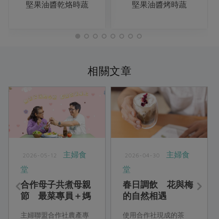
堅果油醬乾烙時蔬
堅果油醬烤時蔬
相關文章
主婦食
主婦食
2026-05-12
2026-04-30
堂
堂
合作母子共煮母親
春日調飲 花與梅
節 最菜專員＋媽
的自然相遇
媽 無需言說的心
主婦聯盟合作社農產專
使用合作社現成的茶
意 都擺在餐桌上