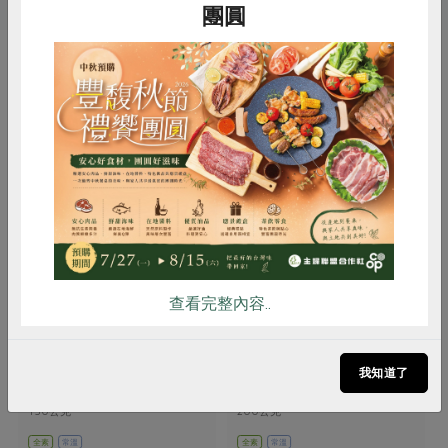
團圓
你可能有興趣的產品
惜食
RPET
食譜
減硝酸鹽
雞蛋
食安
共同購買
查看完整內容..
薌園生技股份有限公司
漢軒食品廠股份有限公司
元氣綜合糙米果(薌園)-150g
鹹酥鍋粑-200g
我知道了
150公克
200公克
全素
常溫
全素
常溫