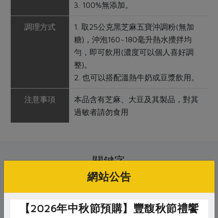
3. 100%無添加。
調理方式
1. 取25公克黑芝麻五寶沖調粉(無加
糖)，沖泡160~180毫升熱水攪拌均
勻，即可飲用(濃度可以個人喜好調
整)。
2. 也可以搭配溫熱牛奶或豆漿飲用。
注意事項
本品含有芝麻、大豆及其製品，對其
過敏者請勿食用
關鍵字
網站公告
# 薌園
# 銀髮友善食品
# 全素
【2026年中秋節預購】豐馥秋節禮饗
# 素食
# 黑芝麻
# 飲品
# 沖調粉