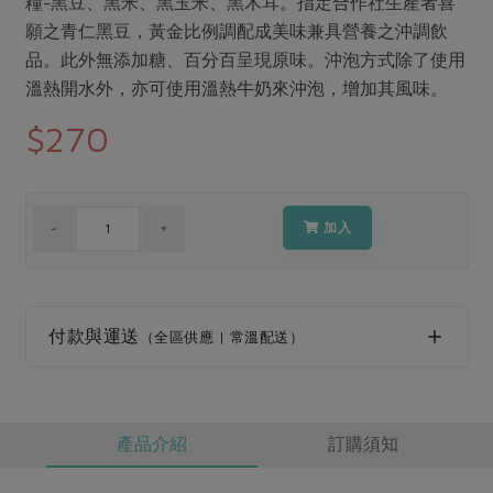
糧-黑豆、黑米、黑玉米、黑木耳。指定合作社生產者喜
媒體報導
最新產品
節慶大餐
願之青仁黑豆，黃金比例調配成美味兼具營養之沖調飲
下載專區
品。此外無添加糖、百分百呈現原味。沖泡方式除了使用
優惠專區
溫熱開水外，亦可使用溫熱牛奶來沖泡，增加其風味。
高麗菜海鮮煎餅
地區活動
$270
素食專區
社務會議
地區活動
樂齡友善
活動報下載
加入
付款與運送
（全區供應 | 常溫配送）
產品介紹
訂購須知