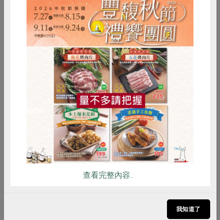
能跟郭明賢大哥一樣，繼往開來，改變社會。」新社員廖
子晴分享當天完成線上入社的心情：「一直很想要加入，
很感動合作社長期參與推動食物安全和關心土地。」延續
這份感動，我們邀請更多人一起提起菜籃，選擇更好的食
物，成為更好的自己！
惜食
RPET
食譜
減硝酸鹽
雞蛋
食安
共同購買
查看完整內容..
我知道了
籃市集「巫婆的魔法，飲料的祕密」攤位，工作人員與參觀者說