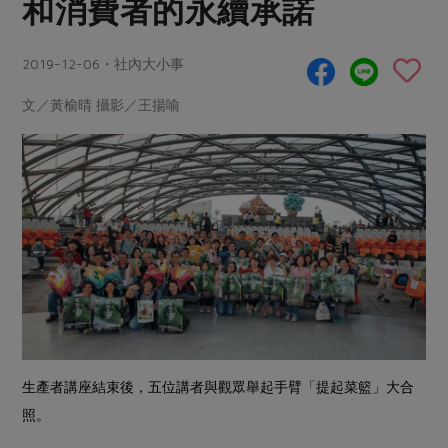
和消費者的永續承諾
畜產肉類
水產
廚房瑜伽
傳到心坎裡，誠心又澎派
水畜加工品
料理方式
產品檢驗
合作25-經典快閃最後一週
2019-12-06・社內大小事
關注議題
烘焙．點心
自主把關
合作25-精選產品第四彈
調理食材・點心
減硝酸鹽
惜食
文／黃榆晴 攝影／王揚喻
醬料
檢驗報告
更多當季產品
調味醬料/南北貨
烘焙
非基改運動
支持本土農糧
湯品．鍋物
硝酸鹽檢驗
休閒零嘴
沖泡飲品
廢核運動
能源議題
漬物
議題活動
保健食品
減添加物
減塑減廢
涼拌沙拉
社員權益
主婦聯盟X樂齡網特約優惠案
公益金
食農教育
飲品
居家好物
合作社法規
30%rPET紅烏龍茶
更多議題
美妝保養
個人清潔
社務專區
2024農業發展計畫年度報告
主題食譜
生活者e週報
家庭清潔
織品
選舉專區
更多議題活動
異國料理
日用品
圖書禮品
綠主張月刊
生產者講座結束後，五位講者與觀眾舉起手臂「提起菜籃」大合
年菜食譜
防災用品
最新消息
照。
傳到心坎裡，誠心又澎派
典藏閱覽室
養身食補