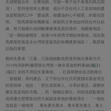
主婦聯盟合作、往農地跑，可能一輩子也不會看到黑豆開
花！」堅持使用本土農糧、成分不含任何人工添加物的醬
油是鄭惠民口中「醬油黑，做醬油的心不能黑」的最佳證
明。「斯馬庫斯有機農場」林新民分享他如何與合作社結
緣，努力栽種出低硝酸鹽健康蔬菜的過程，他驕傲地說：
「從一開始被嘲笑，經過10年經濟才開始有餘裕，現在斯
馬庫斯部落是全台灣密度最高的有機農業地區！」觀眾報
以熱烈掌聲。
雞肉生產者「江森」江振德細數低密度與無抗養殖方式，
2014年與飼料廠開發台灣第一條非基改飼料產線
[備註]
[備註]
全程不用抗生素養殖。
，社員舉辦命名活動推出
「善糧雞」系列產品，立下與合作社共同實踐非基改理念
的里程碑，他說：「把社員當家人、分享好產品，讓雞快
樂生長是我的天職。」而「鰻鄉企業社」邱經堯搭配養殖
池周遭生態豐富的照片娓娓道來他的養殖理念：「一個魚
池就是一個地球……養魚要先養水，養水要先養土，養土