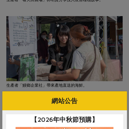
生產者「鰻鄉企業社」帶來產地直送的海鮮。
網站公告
延續感動 提起菜籃繼續前行
【2026年中秋節預購】
社員林宏儒、柯桂珍一家人遠從新竹來參加活動，「聽完
講座深深感受到生產者對產品和環境的關心，希望有一天