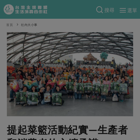
搜尋
選單
產品分類
首頁
社內大小事
當季蔬果
食譜料理
一籃菜
當令水果
食材
特別企畫
芽苗類
蕈菇類
米食
預購活動
綠主張
辛香料類
麵食
把最好的台灣味帶回家！
觀點文章
關於合作社
肉食
奶蛋豆・五穀
防災用品預購圓滿結束
主婦食堂
一籃菜真心話
海鮮
蛋
乳製品
認識合作社
重要公告
2026年端午節預購圓滿結束
社內大小事
合作聯合國
常備菜
豆製品
米麵雜糧
關於我們
更多預購活動
產品故事
生活提案
蔬食
合作社組織
提起菜籃活動紀實—生產者
肉品・水產
樂齡生活
親子食育
蛋料理
當季產品
員工與求才