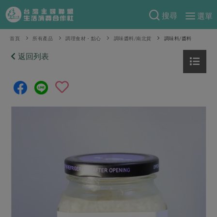
搜尋
選單
產品分類
首頁
所有產品
調理食材・點心
調味醬料/南北貨
調味料/醬料
當季蔬果
返回列表
食譜料理
一籃菜
當令水果
食材
特別企畫
芽苗類
蕈菇類
米食
預購活動
綠主張
辛香料類
麵食
把最好的台灣味帶回家！
觀點文章
關於合作社
肉食
奶蛋豆・五穀
防災用品預購圓滿結束
主婦食堂
一籃菜真心話
海鮮
蛋
乳製品
認識合作社
重要公告
2026年端午節預購圓滿結束
社內大小事
合作聯合國
常備菜
豆製品
米麵雜糧
關於我們
更多預購活動
產品故事
生活提案
蔬食
合作社組織
肉品・水產
樂齡生活
親子食育
蛋料理
當季產品
員工與求才