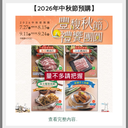
或煮魚湯加入去除腥味
【2026年中秋節預購】
注意事項
本產品使用植物性原料，唯含有酒之
成份，如不食用酒類請注意
關鍵字
惜食
RPET
食譜
減硝酸鹽
# 冬至
# 甜酒釀
雞蛋
食安
共同購買
你可能有興趣的產品
查看完整內容..