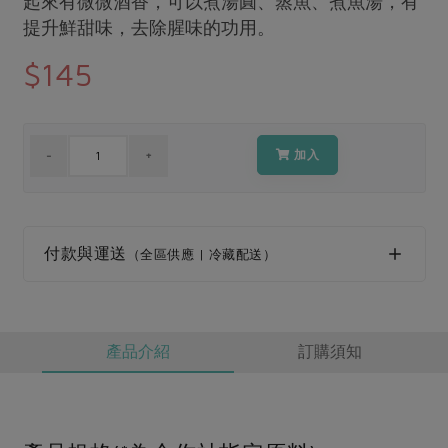
起來有微微酒香，可以煮湯圓、蒸魚、煮魚湯，有
媒體報導
最新產品
提升鮮甜味，去除腥味的功用。
節慶大餐
下載專區
$145
優惠專區
高麗菜海鮮煎餅
地區活動
素食專區
社務會議
地區活動
加入
樂齡友善
活動報下載
付款與運送
（全區供應 | 冷藏配送）
產品介紹
訂購須知