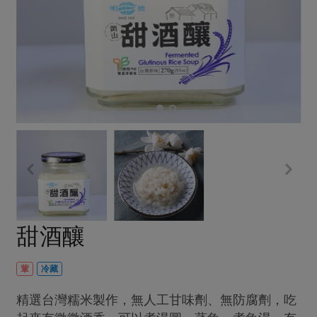
畜產肉類
水產
廚房瑜伽
合作25-經典快閃最後一週
水畜加工品
料理方式
產品檢驗
合作25-精選產品第四彈
關注議題
烘焙．點心
自主把關
合作25-精選產品第三彈
調理食材・點心
減硝酸鹽
惜食
醬料
檢驗報告
更多當季產品
調味醬料/南北貨
烘焙
非基改運動
支持本土農糧
湯品．鍋物
硝酸鹽檢驗
休閒零嘴
沖泡飲品
廢核運動
能源議題
漬物
議題活動
保健食品
減添加物
減塑減廢
涼拌沙拉
社員權益
主婦聯盟X樂齡網特約優惠案
公益金
食農教育
飲品
居家好物
合作社法規
30%rPET紅烏龍茶
更多議題
美妝保養
個人清潔
社務專區
2024農業發展計畫年度報告
甜酒釀
主題食譜
生活者e週報
家庭清潔
織品
選舉專區
更多議題活動
異國料理
日用品
圖書禮品
葷
冷藏
綠主張月刊
年菜食譜
防災用品
最新消息
把最好的台灣味帶回家！
精選台灣糯米製作，無人工甘味劑、無防腐劑，吃
典藏閱覽室
養身食補