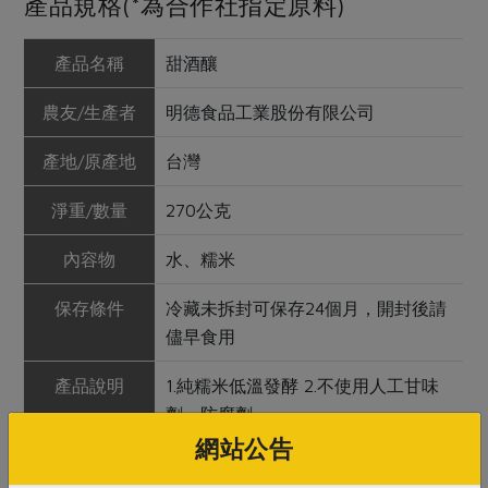
產品規格(*為合作社指定原料)
產品名稱
甜酒釀
農友/生產者
明德食品工業股份有限公司
產地/原產地
台灣
淨重/數量
270公克
內容物
水、糯米
保存條件
冷藏未拆封可保存24個月，開封後請
儘早食用
產品說明
1.純糯米低溫發酵 2.不使用人工甘味
劑、防腐劑
網站公告
調理方式
可用於料理酒釀湯圓 ，亦可清蒸魚類