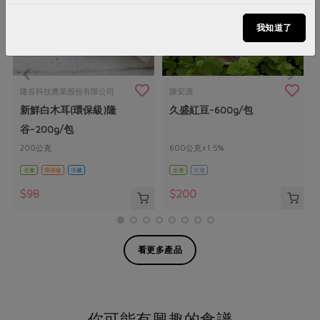
我知道了
隆谷科技農業股份有限公司
陳安茂
新鮮白木耳(環保級)隆
久盛紅豆-600g/包
谷-200g/包
200公克
600公克±1.5%
全素
環保級
冷藏
全素
常溫
$98
$200
看更多產品
你可能有興趣的食譜