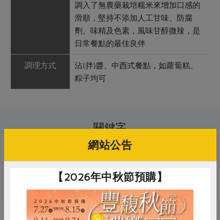
調入了無農藥栽培糯米來增加口感的
滑順，堅持不添加人工甘味、防腐
劑、味精及色素，風味甘醇微辣，是
日常餐點的最佳良伴
調理方式
沾(拌)醬、中西式餐點，如蘿蔔糕、
粽子均可
關鍵字
網站公告
# 明德
# 包粽食材
# 醬料
【2026年中秋節預購】
# 甜辣醬