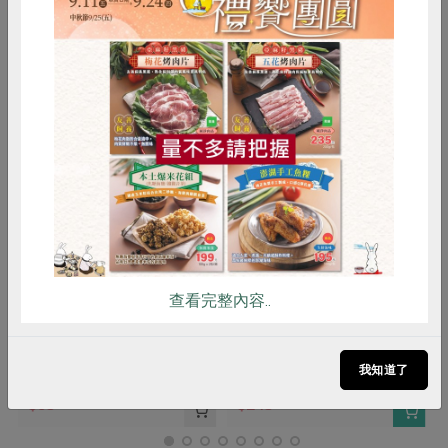
你可能有興趣的產品
惜食
RPET
食譜
減硝酸鹽
雞蛋
食安
共同購買
明德食品工業股份有限公司
明德食品工業股份有限公司
脆花瓜(明德)-170g/瓶
清豐酸柑辣椒醬(明德)-210g/
查看完整內容..
瓶
170公克(含固形物110公克)
210公克
我知道了
全素
常溫
五辛素
常溫
預購
$85
$245