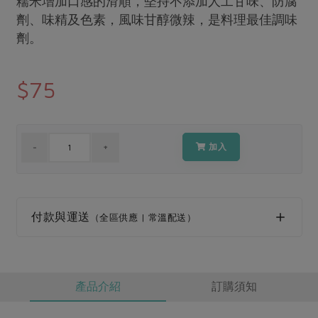
糯米增加口感的滑順，堅持不添加人工甘味、防腐
媒體報導
最新產品
劑、味精及色素，風味甘醇微辣，是料理最佳調味
節慶大餐
下載專區
劑。
優惠專區
高麗菜海鮮煎餅
地區活動
$75
素食專區
社務會議
地區活動
樂齡友善
活動報下載
加入
付款與運送
（全區供應 | 常溫配送）
產品介紹
訂購須知