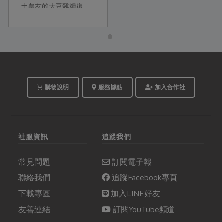
土農友的大豆雜糧復
興，更提倡全食物利
用，將釀製醬油後的熟
成黑豆進一步做成拌
醬，成為餐桌上可沾餅
皮、塗饅頭、滷時蔬、
拌麵飯的加分配角，絕
對值得入手一罐。
購物說明
服務據點
加入合作社
社服資訊
追蹤我們
常見問題
訂閱電子報
聯絡我們
追蹤Facebook專頁
下載專區
加入LINE好友
友善連結
訂閱YouTube頻道