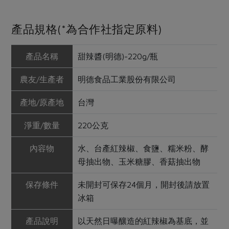
產品規格(*為合作社指定原料)
產品名稱
甜辣醬(明德)-220g/瓶
農友/生產者
明德食品工業股份有限公司
產地/原產地
台灣
淨重/數量
220公克
內容物
水、台產紅辣椒、食鹽、糯米粉、酵
母抽出物、玉米糖膠、香菇抽出物
保存條件
未開封可保存24個月，開封後請放置
冰箱
產品說明
以天然日曝釀造的紅辣椒為基底，並