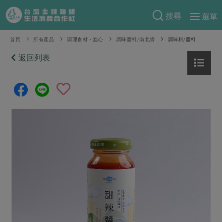
搜尋
選單
產品分類
首頁
所有產品
調理食材・點心
調味醬料/南北貨
調味料/醬料
當季蔬果
返回列表
食譜料理
一籃菜
當令水果
食材
特別企畫
芽苗類
蕈菇類
米食
預購活動
綠主張
辛香料類
麵食
把最好的台灣味帶回家！
觀點文章
關於合作社
肉食
奶蛋豆・五穀
防災用品預購圓滿結束
主婦食堂
一籃菜真心話
海鮮
蛋
乳製品
認識合作社
重要公告
2026年端午節預購圓滿結束
社內大小事
合作聯合國
常備菜
豆製品
米麵雜糧
關於我們
更多預購活動
產品故事
生活提案
蔬食
合作社組織
肉品・水產
樂齡生活
親子食育
蛋料理
當季產品
員工與求才