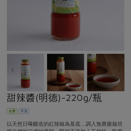
畜產肉類
水產
廚房瑜伽
合作25-經典快閃最後一週
水畜加工品
料理方式
產品檢驗
合作25-精選產品第四彈
關注議題
烘焙．點心
自主把關
合作25-精選產品第三彈
調理食材・點心
減硝酸鹽
惜食
醬料
檢驗報告
更多當季產品
調味醬料/南北貨
烘焙
非基改運動
支持本土農糧
湯品．鍋物
硝酸鹽檢驗
休閒零嘴
沖泡飲品
廢核運動
能源議題
漬物
議題活動
保健食品
減添加物
減塑減廢
涼拌沙拉
社員權益
主婦聯盟X樂齡網特約優惠案
公益金
食農教育
飲品
居家好物
合作社法規
30%rPET紅烏龍茶
更多議題
美妝保養
個人清潔
社務專區
2024農業發展計畫年度報告
甜辣醬(明德)-220g/瓶
主題食譜
生活者e週報
家庭清潔
織品
選舉專區
更多議題活動
異國料理
日用品
圖書禮品
全素
常溫
綠主張月刊
年菜食譜
防災用品
最新消息
把最好的台灣味帶回家！
以天然日曝釀造的紅辣椒為基底，調入無農藥栽培
典藏閱覽室
養身食補