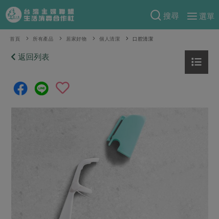
搜尋
選單
產品分類
首頁
所有產品
居家好物
個人清潔
口腔清潔
當季蔬果
返回列表
食譜料理
一籃菜
當令水果
食材
特別企畫
芽苗類
蕈菇類
米食
預購活動
綠主張
辛香料類
麵食
把最好的台灣味帶回家！
觀點文章
關於合作社
肉食
奶蛋豆・五穀
防災用品預購圓滿結束
主婦食堂
一籃菜真心話
海鮮
蛋
乳製品
認識合作社
重要公告
2026年端午節預購圓滿結束
社內大小事
合作聯合國
常備菜
豆製品
米麵雜糧
關於我們
更多預購活動
產品故事
生活提案
蔬食
合作社組織
肉品・水產
樂齡生活
親子食育
蛋料理
當季產品
員工與求才