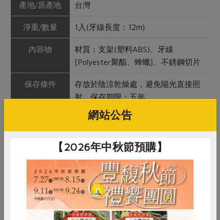
產地/原產地
台灣
淨重/數量
1入(牙線長度：12m)
內容物
材質：支架(塑料ABS)、牙線
[Polyester聚酯、蜂蠟]、不銹鋼切片
保存條件
存放於陰涼乾燥處，避免陽光直接照
射。保存期限：五年
網站公告
產品說明
1. 牙線器能有效清潔齒縫中的殘渣，
使牙齒更清潔。
2. 外出攜帶方便，可調整牙線鬆緊
【2026年中秋節預購】
度。
3. 補充式設計，減少垃圾量。
調理方式
1. 將牙線置於牙縫並深入至牙齦內。
輕力滑動牙線以清理牙垢及食物殘
渣。