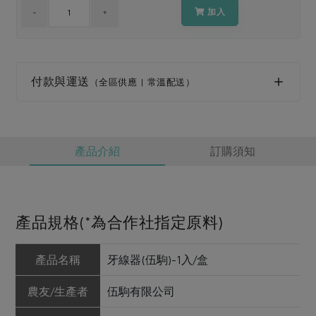
媒體報導
最新產品
加入
節慶大餐
下載專區
優惠專區
高麗菜海鮮煎餅
地區活動
付款與運送
素食專區
（全區供應 | 常溫配送）
社務會議
地區活動
樂齡友善
活動報下載
產品介紹
訂購須知
產品規格(*為合作社指定原料)
產品名稱
牙線器(伍駒)-1入/盒
農友/生產者
伍駒有限公司