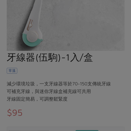
畜產肉類
水產
廚房瑜伽
合作25-經典快閃最後一週
水畜加工品
料理方式
產品檢驗
合作25-精選產品第四彈
關注議題
烘焙．點心
自主把關
合作25-精選產品第三彈
調理食材・點心
減硝酸鹽
惜食
醬料
檢驗報告
更多當季產品
調味醬料/南北貨
烘焙
非基改運動
支持本土農糧
湯品．鍋物
硝酸鹽檢驗
休閒零嘴
沖泡飲品
廢核運動
能源議題
牙線器(伍駒)-1入/盒
漬物
議題活動
保健食品
減添加物
減塑減廢
涼拌沙拉
社員權益
主婦聯盟X樂齡網特約優惠案
常溫
公益金
食農教育
飲品
居家好物
合作社法規
30%rPET紅烏龍茶
更多議題
減少環境垃圾，一支牙線器等於70-150支傳統牙線
美妝保養
個人清潔
社務專區
2024農業發展計畫年度報告
可補充牙線，與迷你牙線盒補充線可共用
主題食譜
生活者e週報
牙線固定簡易，可調整鬆緊度
家庭清潔
織品
選舉專區
更多議題活動
異國料理
$95
日用品
圖書禮品
綠主張月刊
年菜食譜
防災用品
最新消息
把最好的台灣味帶回家！
典藏閱覽室
養身食補