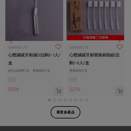
伍駒有限公司
伍駒有限公司
心態減碳牙刷(銀)(伍駒)-1入/
心態減碳牙刷替換刷頭組(伍
盒
駒)-6入/盒
鋁合金刷柄1支、替換刷頭1支
替換刷頭6支
常溫
常溫
$329
$270
看更多產品