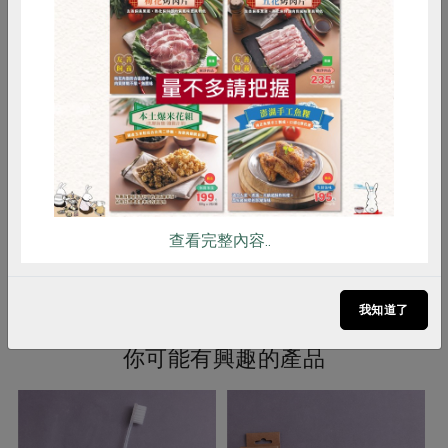
2. 將牙線器以水平方向清潔臼齒。
惜食
RPET
食譜
減硝酸鹽
3. 以切割器將使用後的牙線切斷。
使用方法詳見包裝標示使用說明
雞蛋
食安
共同購買
注意事項
1. 請置於兒童難以觸及之處。兒童應
在成人指導下使用。
2. 不要強行把牙線進入齒縫間，以避
免傷及牙齦。
3. 使用中牙齦持續出血，請立即停止
查看完整內容..
使用及就醫診治。
我知道了
你可能有興趣的產品