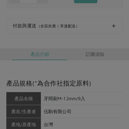
媒體報導
最新產品
節慶大餐
下載專區
優惠專區
付款與運送
（全區供應 | 常溫配送）
高麗菜海鮮煎餅
地區活動
素食專區
社務會議
地區活動
樂齡友善
活動報下載
產品介紹
訂購須知
產品規格(*為合作社指定原料)
產品名稱
牙間刷M-1.2mm/9入
農友/生產者
伍駒有限公司
產地/原產地
台灣