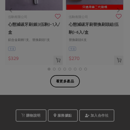
伍駒有限公司
伍駒有限公司
心態減碳牙刷(銀)(伍駒)-1入/
心態減碳牙刷替換刷頭組(伍
盒
駒)-6入/盒
鋁合金刷柄1支、替換刷頭1支
替換刷頭6支
常溫
常溫
$329
$270
看更多產品
購物說明
服務據點
加入合作社