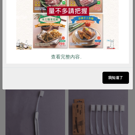
注意事項
1. 為避免鋼絲斷裂，請不要彎曲牙間
雞蛋
食安
共同購買
刷刷頭使用 2. 使用後若出血不止，請
暫停使用，並與牙醫師商談 3. 齒間狹
窄，牙間刷難插入的地方，請用牙線
器清潔齒縫，勿勉強使用牙間刷，以
免造成牙齦疼痛，或牙間刷脫毛
查看完整內容..
你可能有興趣的產品
我知道了