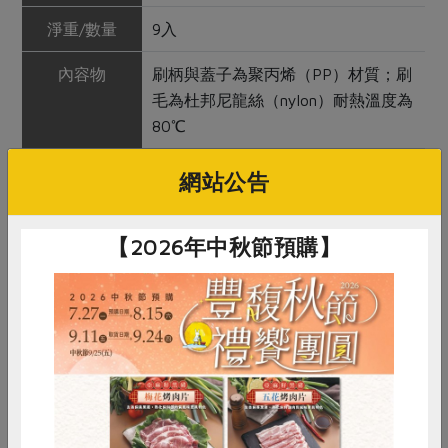
淨重/數量
9入
內容物
刷柄與蓋子為聚丙烯（PP）材質；刷
毛為杜邦尼龍絲（nylon）耐熱溫度為
80℃
保存條件
陰涼乾燥處保存5年
網站公告
產品說明
1. 適合一般人（含成人與小孩）及牙
周病患者使用 2. L型握柄，方便清潔
【2026年中秋節預購】
後排牙齒齒縫 3. 清除牙縫中牙菌斑的
效果比牙線佳 4. 附蓋，方便隨身攜帶
調理方式
1. 刷牙前，先使用牙間刷，在齒縫之
間前後輕刷，清除牙縫中的食物殘渣
及牙菌斑後，再進行刷牙 2. 深處的牙
齒外側、裡側交換清潔效果更佳
惜食
RPET
食譜
減硝酸鹽