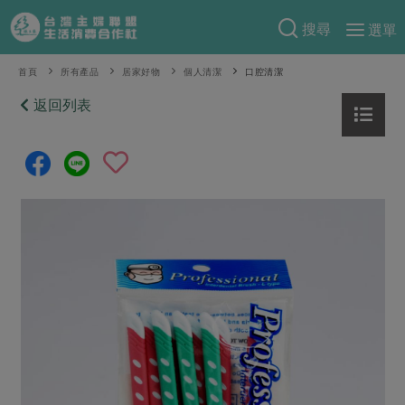
搜尋
選單
產品分類
首頁
所有產品
居家好物
個人清潔
口腔清潔
當季蔬果
返回列表
食譜料理
一籃菜
當令水果
食材
特別企畫
芽苗類
蕈菇類
米食
預購活動
綠主張
辛香料類
麵食
把最好的台灣味帶回家！
觀點文章
關於合作社
肉食
奶蛋豆・五穀
防災用品預購圓滿結束
主婦食堂
一籃菜真心話
海鮮
蛋
乳製品
認識合作社
重要公告
2026年端午節預購圓滿結束
社內大小事
合作聯合國
常備菜
豆製品
米麵雜糧
關於我們
更多預購活動
產品故事
生活提案
蔬食
合作社組織
肉品・水產
樂齡生活
親子食育
蛋料理
當季產品
員工與求才