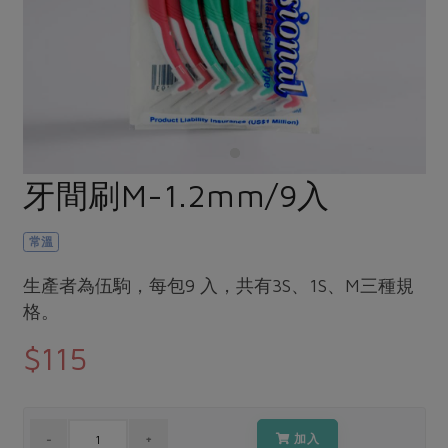
畜產肉類
水產
廚房瑜伽
傳到心坎裡，誠心又澎派
水畜加工品
料理方式
產品檢驗
合作25-經典快閃最後一週
關注議題
烘焙．點心
自主把關
合作25-精選產品第四彈
調理食材・點心
減硝酸鹽
惜食
醬料
檢驗報告
更多當季產品
調味醬料/南北貨
烘焙
非基改運動
支持本土農糧
湯品．鍋物
硝酸鹽檢驗
休閒零嘴
沖泡飲品
廢核運動
能源議題
牙間刷M-1.2mm/9入
漬物
議題活動
保健食品
減添加物
減塑減廢
涼拌沙拉
社員權益
主婦聯盟X樂齡網特約優惠案
常溫
公益金
食農教育
飲品
居家好物
合作社法規
30%rPET紅烏龍茶
更多議題
生產者為伍駒，每包9 入，共有3S、1S、M三種規
美妝保養
個人清潔
社務專區
格。
2024農業發展計畫年度報告
主題食譜
生活者e週報
家庭清潔
織品
選舉專區
更多議題活動
$115
異國料理
日用品
圖書禮品
綠主張月刊
年菜食譜
防災用品
最新消息
傳到心坎裡，誠心又澎派
典藏閱覽室
養身食補
加入