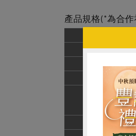
產品規格(*為合作
產品名稱
農友/生產者
產地/原產地
淨重/數量
內容物
保存條件