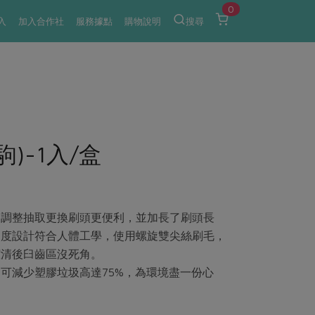
0
入
加入合作社
服務據點
購物說明
搜尋
)-1入/盒
，調整抽取更換刷頭更便利，並加長了刷頭長
角度設計符合人體工學，使用螺旋雙尖絲刷毛，
潔清後臼齒區沒死角。
可減少塑膠垃圾高達75%，為環境盡一份心