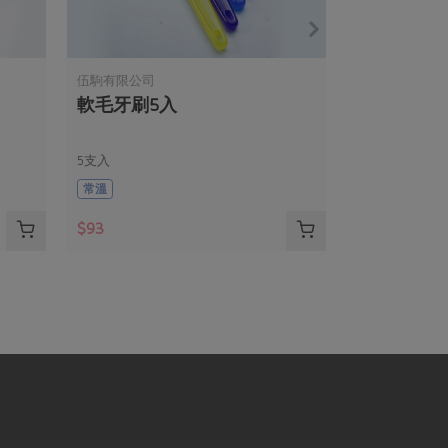
伍駒有限公司
軟毛牙刷5入
5支入
常溫
$93