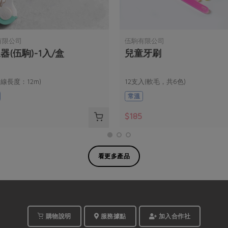
有限公司
伍駒有限公司
器(伍駒)-1入/盒
兒童牙刷
牙線長度：12m)
12支入(軟毛，共6色)
常溫
$185
看更多產品
購物說明
服務據點
加入合作社