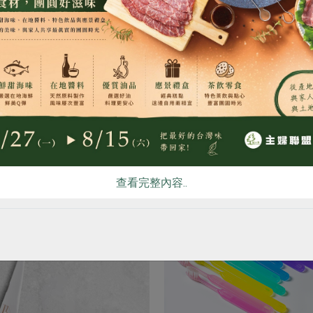
減少塑膠垃圾高達75%，牙刷換刷頭，減塑愛地球
依教學影片刷牙後立刻獲得
食
RPET
食譜
減硝酸鹽
雞蛋
食安
共同
1. 牙齒從未有的光滑乾淨
2. 改善口臭
你可能有興趣的產品
查看完整內容..