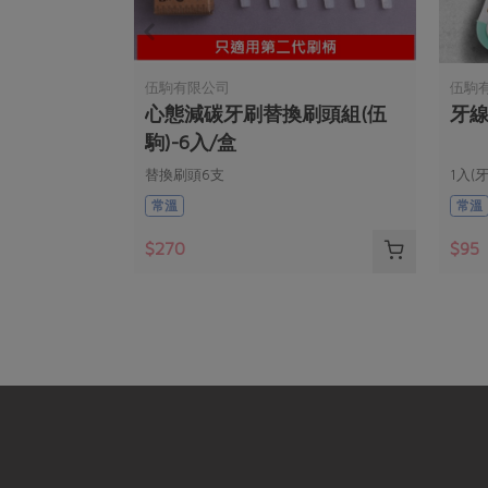
伍駒有限公司
伍駒
心態減碳牙刷替換刷頭組(伍
牙線
駒)-6入/盒
替換刷頭6支
1入(
常溫
常溫
$270
$95