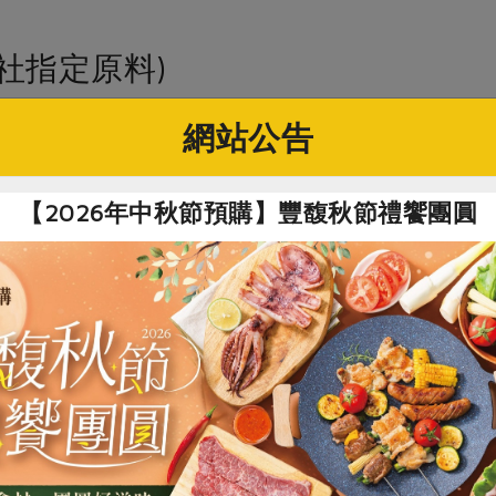
社指定原料)
網站公告
心態減碳牙刷(銀)(伍駒)-1入/盒
伍駒有限公司
【2026年中秋節預購】豐馥秋節禮饗團圓
台灣
鋁合金刷柄1支、替換刷頭1支
刷柄-鋁合金
刷頭-聚丙烯PP
刷毛-聚對苯二甲酸丁二酯(PBT纖細螺旋)
置於陰涼乾燥處10年