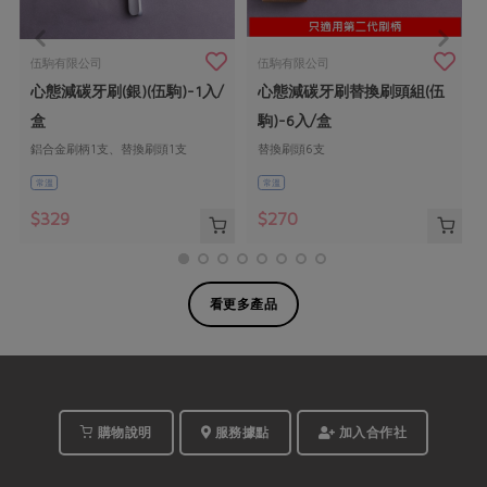
伍駒有限公司
伍駒有限公司
心態減碳牙刷(銀)(伍駒)-1入/
心態減碳牙刷替換刷頭組(伍
盒
駒)-6入/盒
鋁合金刷柄1支、替換刷頭1支
替換刷頭6支
常溫
常溫
$329
$270
看更多產品
購物說明
服務據點
加入合作社