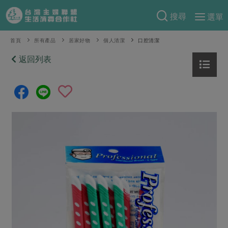
搜尋
選單
產品分類
首頁
所有產品
居家好物
個人清潔
口腔清潔
當季蔬果
返回列表
食譜料理
一籃菜
當令水果
食材
特別企畫
芽苗類
蕈菇類
米食
預購活動
綠主張
辛香料類
麵食
把最好的台灣味帶回家！
觀點文章
關於合作社
肉食
奶蛋豆・五穀
防災用品預購圓滿結束
主婦食堂
一籃菜真心話
海鮮
蛋
乳製品
認識合作社
重要公告
2026年端午節預購圓滿結束
社內大小事
合作聯合國
常備菜
豆製品
米麵雜糧
關於我們
更多預購活動
產品故事
生活提案
蔬食
合作社組織
肉品・水產
樂齡生活
親子食育
蛋料理
當季產品
員工與求才