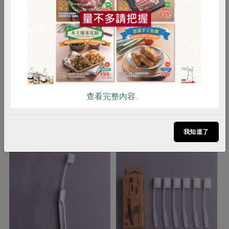
注意事項
1.為避免鋼絲斷裂，請不要彎曲牙間
雞蛋
食安
共同購買
刷刷頭使用 2.使用後若出血不止，請
暫停使用，並與牙醫師商談 3.齒間狹
窄，牙間刷難插入的地方，請用牙線
器清潔齒縫，勿勉強使用牙間刷，以
免造成牙齦疼痛，或牙間刷脫毛
查看完整內容..
你可能有興趣的產品
我知道了