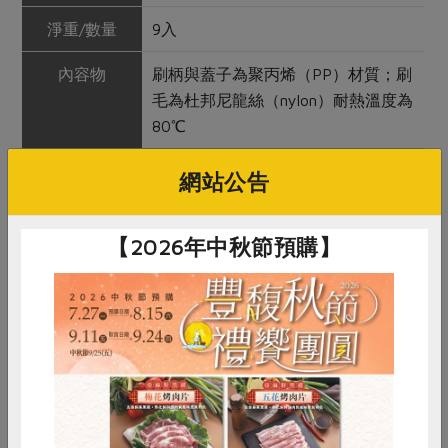
淨重/數量
9入
內容物
刷柄與蓋子為聚丙烯（PP）材質；刷
毛為杜邦尼龍絲（nylon）耐熱溫度為
80℃
保存條件
5年
網站公告
產品說明
1.適合一般人（含成人與小孩）及牙
周病患者使用 2.L型握柄，方便清潔
【2026年中秋節預購】
後排牙縫 3.清除牙縫中牙菌斑的效果
比牙線佳 4.附蓋，方便隨身攜帶
調理方式
1.刷牙前，先使用牙間刷，在齒縫之
間前後輕刷，清除牙縫中的食物殘渣
及牙菌斑後，再進行刷牙 2.深處的牙
齒外側、裡側交換清潔效果更佳
惜食
RPET
食譜
減硝酸鹽