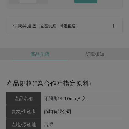
媒體報導
最新產品
節慶大餐
下載專區
優惠專區
付款與運送
（全區供應 | 常溫配送）
高麗菜海鮮煎餅
地區活動
素食專區
社務會議
地區活動
樂齡友善
活動報下載
產品介紹
訂購須知
產品規格(*為合作社指定原料)
產品名稱
牙間刷1S-1.0mm/9入
農友/生產者
伍駒有限公司
產地/原產地
台灣