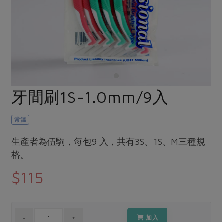
畜產肉類
水產
廚房瑜伽
合作25-經典快閃最後一週
水畜加工品
料理方式
產品檢驗
合作25-精選產品第四彈
關注議題
烘焙．點心
自主把關
合作25-精選產品第三彈
調理食材・點心
減硝酸鹽
惜食
醬料
檢驗報告
更多當季產品
調味醬料/南北貨
烘焙
非基改運動
支持本土農糧
湯品．鍋物
硝酸鹽檢驗
休閒零嘴
沖泡飲品
廢核運動
能源議題
牙間刷1S-1.0mm/9入
漬物
議題活動
保健食品
減添加物
減塑減廢
涼拌沙拉
社員權益
主婦聯盟X樂齡網特約優惠案
常溫
公益金
食農教育
飲品
居家好物
合作社法規
30%rPET紅烏龍茶
更多議題
生產者為伍駒，每包9 入，共有3S、1S、M三種規
美妝保養
個人清潔
社務專區
格。
2024農業發展計畫年度報告
主題食譜
生活者e週報
家庭清潔
織品
選舉專區
更多議題活動
$115
異國料理
日用品
圖書禮品
綠主張月刊
年菜食譜
防災用品
最新消息
把最好的台灣味帶回家！
典藏閱覽室
養身食補
加入