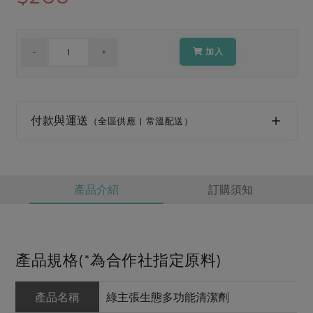
媒體報導
最新產品
節慶大餐
下載專區
優惠專區
加入
高麗菜海鮮煎餅
地區活動
素食專區
社務會議
地區活動
樂齡友善
付款與運送
（全區供應 | 常溫配送）
活動報下載
產品介紹
訂購須知
產品規格(*為合作社指定原料)
產品名稱
綠主張生態多功能清潔劑