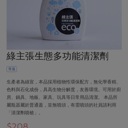
畜產肉類
水產
廚房瑜伽
合作25-經典快閃最後一週
水畜加工品
料理方式
產品檢驗
合作25-精選產品第四彈
關注議題
烘焙．點心
自主把關
合作25-精選產品第三彈
調理食材・點心
減硝酸鹽
惜食
醬料
檢驗報告
更多當季產品
調味醬料/南北貨
烘焙
非基改運動
支持本土農糧
湯品．鍋物
硝酸鹽檢驗
休閒零嘴
沖泡飲品
廢核運動
能源議題
綠主張生態多功能清潔劑
漬物
議題活動
保健食品
減添加物
減塑減廢
涼拌沙拉
社員權益
主婦聯盟X樂齡網特約優惠案
常溫
公益金
食農教育
飲品
居家好物
合作社法規
30%rPET紅烏龍茶
更多議題
生產者為綠宣，本品採用植物性環保配方，無化學香精、
美妝保養
個人清潔
社務專區
2024農業發展計畫年度報告
色料與石化成份，具高生物分解度，友善環境。可用於廚
主題食譜
生活者e週報
家庭清潔
織品
房、鍋具、地板、家具、玩具等日常用品清潔。 本品所
選舉專區
更多議題活動
異國料理
屬瓶器屬於普通蓋，並無噴頭，有需噴頭的社員請利用
日用品
圖書禮品
綠主張月刊
「清潔劑噴槍」。
年菜食譜
防災用品
最新消息
把最好的台灣味帶回家！
$208
典藏閱覽室
養身食補