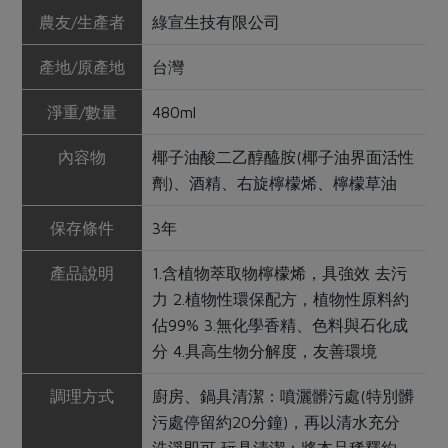
農友/生產者
綠宣生技有限公司
產地/原產地
台灣
淨重/數量
480ml
內容物
椰子油酸二乙醇醯胺(椰子油界面活性
劑)、酒精、右旋檸檬烯、檸檬草油
保存條件
3年
產品說明
1.含植物萃取物檸檬烯，具強效 去污
力 2.植物性環保配方，植物性原料約
佔99% 3.無化學香精、色料與石化成
分 4.具高生物分解度，友善環境
調理方式
廚房、鍋具清潔：噴灑髒污處(特別髒
污處停留約20分鐘)，再以清水充分