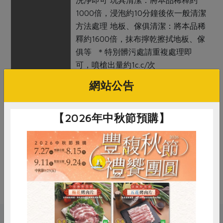
洗淨即可 玩具清潔：將本品稀釋約
1000倍，浸泡約10分鐘後依一般清潔
方法處理 地板、傢俱清潔：將本品稀
釋約1600倍，抹布擰乾擦拭地板、傢
俱等 ＊特別髒污處請重複處理即
可，噴槍出量約1c.c/次
網站公告
注意事項
1. 膚質敏感者或長時間接觸請戴手套
2. 若不慎接觸眼睛時，立即以大量清
水沖洗並儘速送醫 3. 避免兒童取拿；
【2026年中秋節預購】
若不慎誤食，立即飲用大量清水並儘
速送醫 4. 遠離火源，避免陽光直射
備註/
用途: 日常用品清潔 僅供外用
其他標示
惜食
RPET
食譜
減硝酸鹽