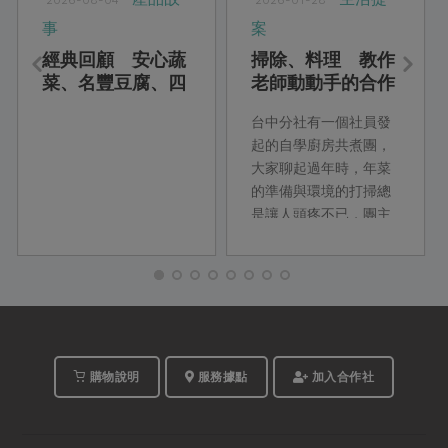
事
案
經典回顧 安心蔬
掃除、料理 教作
菜、名豐豆腐、四
老師動動手的合作
方鮮乳、喜願小
元氣年
台中分社有一個社員發
麥、綠宣清潔用品
起的自學廚房共煮團，
大家聊起過年時，年菜
的準備與環境的打掃總
是讓人頭疼不已，團主
廖陳子姍毫不藏私，分
享她年節常做的芋頭
粿，同場推薦去除厚油
汙的利器幫大夥兒省時
省力，社員朋友趕緊筆
記起來！
購物說明
服務據點
加入合作社