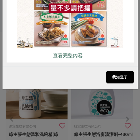
關鍵字
雞蛋
食安
共同購買
# 清潔劑
你可能有興趣的產品
查看完整內容..
我知道了
綠宣生技有限公司
綠宣生技有限公司
綠主張生態溫和洗碗精(綠
綠主張生態浴廁清潔劑-480ml