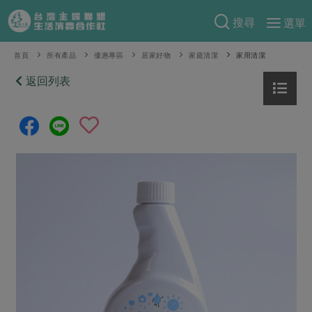
搜尋
選單
產品分類
首頁
所有產品
優惠專區
居家好物
家庭清潔
家用清潔
當季蔬果
返回列表
食譜料理
一籃菜
當令水果
食材
特別企畫
芽苗類
蕈菇類
米食
預購活動
綠主張
辛香料類
麵食
把最好的台灣味帶回家！
觀點文章
關於合作社
肉食
奶蛋豆・五穀
防災用品預購圓滿結束
主婦食堂
一籃菜真心話
海鮮
蛋
乳製品
認識合作社
重要公告
2026年端午節預購圓滿結束
社內大小事
合作聯合國
常備菜
豆製品
米麵雜糧
關於我們
更多預購活動
產品故事
生活提案
蔬食
合作社組織
肉品・水產
樂齡生活
親子食育
蛋料理
當季產品
員工與求才