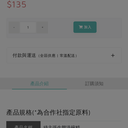
媒體報導
$135
最新產品
節慶大餐
下載專區
優惠專區
高麗菜海鮮煎餅
加入
地區活動
素食專區
社務會議
地區活動
樂齡友善
活動報下載
付款與運送
（全區供應 | 常溫配送）
產品介紹
訂購須知
產品規格(*為合作社指定原料)
產品名稱
綠主張生態洗碗精