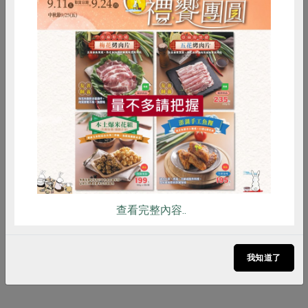
沫、易沖淨，珍惜水資源 5. 具高生物
分解度，對環境友善
調理方式
餐具清潔 - 1. 碗盤：視碗盤髒污狀況
酌量增減使用，再以清水充分洗淨。
惜食
RPET
食譜
減硝酸鹽
2. 重度油污碗盤：先用紙巾擦拭，避
雞蛋
食安
共同購買
免油漬進入排水管滋生蟻蟲，再依一
般洗滌方法
注意事項
1. 本品無化學乳化劑，久置分層屬正
常現象，建議初次使用先上下搖勻 2.
膚質敏感者或長時間接觸請戴手套 3.
觸及眼睛時，立即以大量清水沖洗並
查看完整內容..
儘速送醫 4. 避免兒童取拿；誤食時立
即飲用大量清水並儘速送醫 5. 避免陽
我知道了
光直射