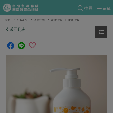
搜尋
選單
產品分類
首頁
所有產品
居家好物
家庭清潔
家用清潔
當季蔬果
返回列表
食譜料理
一籃菜
當令水果
食材
特別企畫
芽苗類
蕈菇類
米食
預購活動
綠主張
辛香料類
麵食
把最好的台灣味帶回家！
觀點文章
關於合作社
肉食
奶蛋豆・五穀
防災用品預購圓滿結束
主婦食堂
一籃菜真心話
海鮮
蛋
乳製品
認識合作社
重要公告
2026年端午節預購圓滿結束
社內大小事
合作聯合國
常備菜
豆製品
米麵雜糧
關於我們
更多預購活動
產品故事
生活提案
蔬食
合作社組織
肉品・水產
樂齡生活
親子食育
蛋料理
當季產品
員工與求才