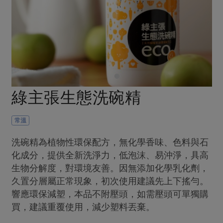
畜產肉類
水產
廚房瑜伽
合作25-經典快閃最後一週
水畜加工品
料理方式
產品檢驗
合作25-精選產品第四彈
關注議題
烘焙．點心
自主把關
合作25-精選產品第三彈
調理食材・點心
減硝酸鹽
惜食
醬料
檢驗報告
更多當季產品
調味醬料/南北貨
烘焙
非基改運動
支持本土農糧
湯品．鍋物
硝酸鹽檢驗
休閒零嘴
沖泡飲品
廢核運動
能源議題
綠主張生態洗碗精
漬物
議題活動
保健食品
減添加物
減塑減廢
涼拌沙拉
社員權益
主婦聯盟X樂齡網特約優惠案
常溫
公益金
食農教育
飲品
居家好物
合作社法規
30%rPET紅烏龍茶
更多議題
洗碗精為植物性環保配方，無化學香味、色料與石
美妝保養
個人清潔
社務專區
化成分，提供全新洗淨力，低泡沫、易沖淨，具高
2024農業發展計畫年度報告
主題食譜
生物分解度，對環境友善。因無添加化學乳化劑，
生活者e週報
家庭清潔
織品
選舉專區
更多議題活動
久置分層屬正常現象，初次使用建議先上下搖勻。
異國料理
日用品
圖書禮品
綠主張月刊
響應環保減塑，本品不附壓頭，如需壓頭可單獨購
年菜食譜
防災用品
最新消息
買，建議重覆使用，減少塑料丟棄。
把最好的台灣味帶回家！
典藏閱覽室
養身食補