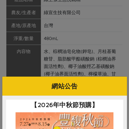
農友/生產者
綠宣生技有限公司
產地/原產地
台灣
淨重/數量
480mL
內容物
水、棕櫚油皂化物(鉀皂)、月桂基葡
糖苷、脂肪酸甲酯磺酸鈉 (棕櫚油界
面活性劑)、椰子油酸羥乙基磺酸鈉
(椰子油界面活性劑)、檸檬草油、甘
油、碳酸氫鈉(小蘇打)、己二烯酸鉀
網站公告
保存條件
2年
【2026年中秋節預購】
產品說明
1. 含檸檬草油，滿滿的芬芳清香 2. 植
物性環保配方，提供全新洗淨力 3. 無
化學香味、色料與石化成分 4. 低泡