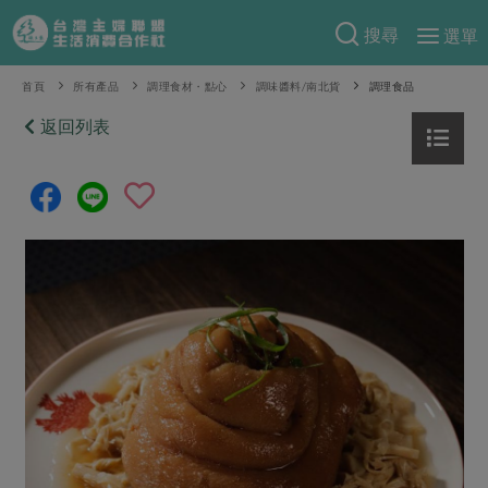
搜尋
選單
產品分類
首頁
所有產品
調理食材・點心
調味醬料/南北貨
調理食品
當季蔬果
返回列表
食譜料理
一籃菜
當令水果
食材
特別企畫
芽苗類
蕈菇類
米食
預購活動
綠主張
辛香料類
麵食
把最好的台灣味帶回家！
觀點文章
關於合作社
肉食
奶蛋豆・五穀
防災用品預購圓滿結束
主婦食堂
一籃菜真心話
海鮮
蛋
乳製品
認識合作社
重要公告
2026年端午節預購圓滿結束
社內大小事
合作聯合國
常備菜
豆製品
米麵雜糧
關於我們
更多預購活動
產品故事
生活提案
蔬食
合作社組織
肉品・水產
樂齡生活
親子食育
蛋料理
當季產品
員工與求才