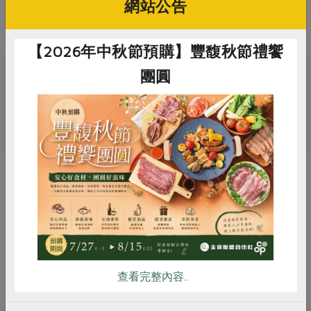
網站公告
其他標示
【2026年中秋節預購】豐馥秋節禮饗
團圓
關鍵字
# 年貨
# 年菜
惜食
RPET
食譜
減硝酸鹽
你可能有興趣的產品
雞蛋
食安
共同購買
查看完整內容..