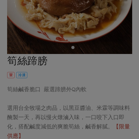
畜產肉類
水產
廚房瑜伽
合作25-經典快閃最後一週
水畜加工品
料理方式
產品檢驗
合作25-精選產品第四彈
關注議題
烘焙．點心
自主把關
合作25-精選產品第三彈
調理食材・點心
減硝酸鹽
惜食
醬料
檢驗報告
更多當季產品
調味醬料/南北貨
烘焙
非基改運動
支持本土農糧
湯品．鍋物
硝酸鹽檢驗
休閒零嘴
沖泡飲品
廢核運動
能源議題
筍絲蹄膀
漬物
議題活動
保健食品
減添加物
減塑減廢
涼拌沙拉
社員權益
主婦聯盟X樂齡網特約優惠案
葷
冷凍
公益金
食農教育
飲品
居家好物
合作社法規
30%rPET紅烏龍茶
更多議題
筍絲鹹香脆口 嚴選蹄膀外Q內軟
美妝保養
個人清潔
社務專區
2024農業發展計畫年度報告
主題食譜
生活者e週報
家庭清潔
織品
選舉專區
選用台全牧場之肉品，以黑豆醬油、米霖等調味料
更多議題活動
異國料理
醃製一天，再以慢火燉滷入味，一口咬下入口即
日用品
圖書禮品
綠主張月刊
年菜食譜
化，搭配鹹度減低的爽脆筍絲，鹹香解膩。
【限量
防災用品
最新消息
把最好的台灣味帶回家！
供應】
典藏閱覽室
養身食補