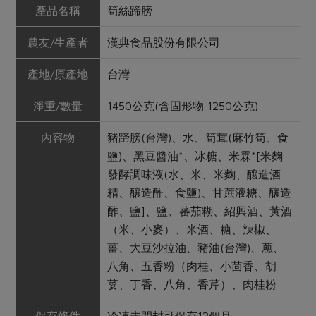
產品名稱
筍絲蹄膀
農友/生產者
漢典食品股份有限公司
產地/原產地
台灣
淨重/數量
1450公克(含固形物 1250公克)
內容物
豬蹄膀(台灣)、水、筍茸(麻竹筍、食
鹽)、黑豆醬油*、冰糖、米霖*[米麴
發酵調味液(水、米、米麴、釀造酒
精、釀造酢、食鹽)、甘蔗液糖、釀造
酢、鹽]、鹽、蕃茄糊、紹興酒、黃酒
（米、小麥）、米酒、糖、辣椒、
薑、大豆沙拉油、豬油(台灣)、蔥、
八角、五香粉（肉桂、小茴香、胡
荽、丁香、八角、香芹）、肉桂粉