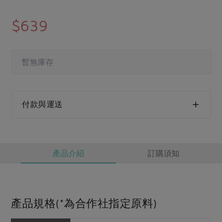
媒體報導
最新產品
節慶大餐
下載專區
$639
優惠專區
高麗菜海鮮煎餅
地區活動
素食專區
暫無庫存
社務會議
地區活動
樂齡友善
活動報下載
付款與運送
產品介紹
訂購須知
產品規格(*為合作社指定原料)