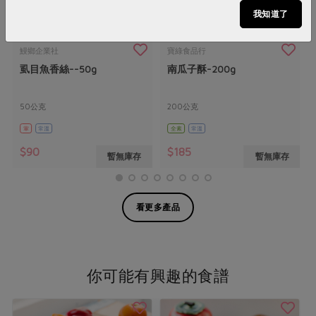
我知道了
鰻鄉企業社
寶綠食品行
虱目魚香絲--50g
南瓜子酥-200g
50公克
200公克
葷
常溫
全素
常溫
$90
$185
暫無庫存
暫無庫存
看更多產品
你可能有興趣的食譜