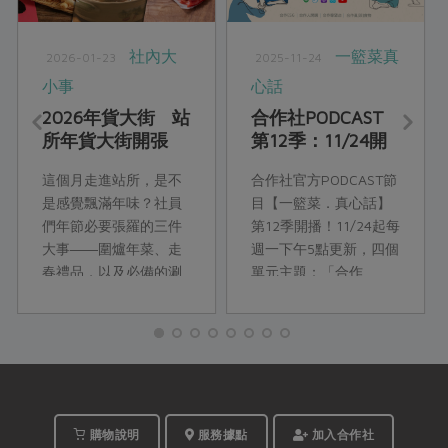
社內大
一籃菜真
2026-01-23
2025-11-24
小事
心話
2026年貨大街 站
合作社PODCAST
所年貨大街開張
第12季：11/24開
年味通通滿足
播！
這個月走進站所，是不
合作社官方PODCAST節
是感覺飄滿年味？社員
目【一籃菜．真心話】
們年節必要張羅的三件
第12季開播！11/24起每
大事――圍爐年菜、走
週一下午5點更新，四個
春禮品，以及必備的涮
單元主題：「合作
嘴點心已經上架囉！由
ESG」、「合作人開
主婦聯盟合作社產品部
講」、「合作瞭望
精心策畫，串連在地農
台」、「合作真食
產、惜食理念與世代記
物」，精彩合作故事，
憶中的年節氛圍，澎湃
邀你一起收聽。
的品項讓站所化身成充
滿人情味的年貨大街。
購物說明
服務據點
加入合作社