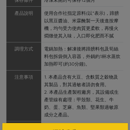
保存條件
冷凍未開封可保存12個月
產品說明
使用合作社指定原料(以*表示)，蹄膀
以黑豆醬油、米霖醃製一天後進按摩
機，均勻受力使肉質更柔軟，再慢火
燜燉使其入味，入口即化肥而不膩
調理方式
電鍋加熱：解凍後將蹄膀料包及筍絲
料包拆袋倒入容器，外鍋約1杯水蒸炊
加熱即可(約30分鐘)。
注意事項
1. 本產品含有大豆、含麩質之穀物及
其製品，對其過敏者請勿食用。
2. 本產品生產製程廠房，其設備或生
產管線有處理：甲殼類、花生、牛
奶、蛋、芝麻、魚類、堅果類過敏原
成分之產品。
備註/
非供即食，應充分加熱