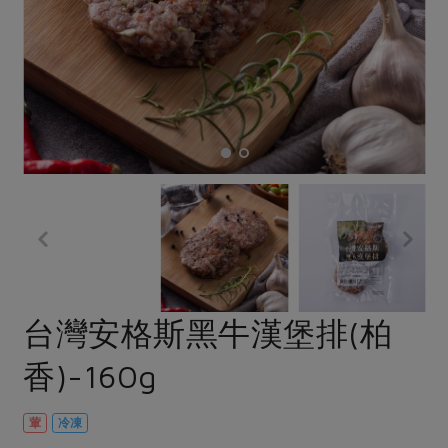
畜產肉類
水產
廚房瑜伽
合作25-經典快閃最後一週
水畜加工品
料理方式
產品檢驗
合作25-精選產品第四彈
關注議題
烘焙．點心
自主把關
合作25-精選產品第三彈
調理食材・點心
減硝酸鹽
惜食
醬料
檢驗報告
更多當季產品
調味醬料/南北貨
烘焙
非基改運動
支持本土農糧
湯品．鍋物
硝酸鹽檢驗
休閒零嘴
沖泡飲品
廢核運動
能源議題
漬物
議題活動
保健食品
減添加物
減塑減廢
涼拌沙拉
社員權益
主婦聯盟X樂齡網特約優惠案
公益金
食農教育
飲品
居家好物
合作社法規
30%rPET紅烏龍茶
更多議題
美妝保養
個人清潔
社務專區
2024農業發展計畫年度報告
台灣安格斯黑牛漢堡排(柏
主題食譜
生活者e週報
家庭清潔
織品
選舉專區
更多議題活動
香)-160g
異國料理
日用品
圖書禮品
綠主張月刊
年菜食譜
防災用品
最新消息
把最好的台灣味帶回家！
葷
冷凍
典藏閱覽室
養身食補