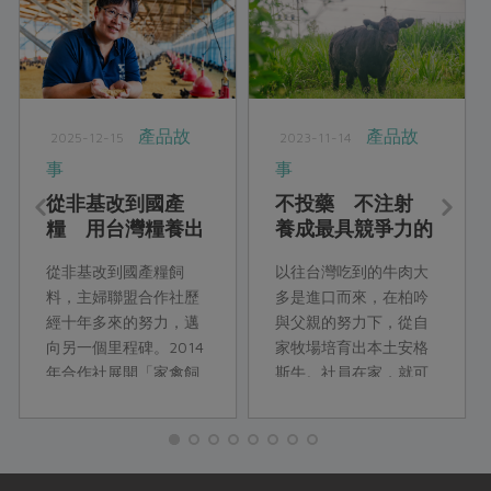
產品故
產品故
2025-12-15
2023-11-14
事
事
從非基改到國產
不投藥 不注射
糧 用台灣糧養出
養成最具競爭力的
台灣善糧黃金土雞
安格斯牛
從非基改到國產糧飼
以往台灣吃到的牛肉大
料，主婦聯盟合作社歷
多是進口而來，在柏吟
經十年多來的努力，邁
與父親的努力下，從自
向另一個里程碑。2014
家牧場培育出本土安格
年合作社展開「家禽飼
斯牛。社員在家，就可
料配方使用國產品計
以吃到高級牛肉！
畫」，當時飼料中連使
用10%國產硬質玉米的
目標都困難重重。如今