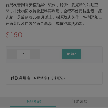
媒體報導
最新產品
台灣友善飼養安格斯黑牛製作，提供牛隻寬廣的活動空
節慶大餐
下載專區
間，排泄物回收轉化肥料再利用，全程不使用抗生素、瘦
優惠專區
肉精，足齡飼養25個月以上。採原塊肉製作，特別添加三
高麗菜海鮮煎餅
色蔬菜以及自製的蔬果高湯，成份簡單無添加。
地區活動
素食專區
$160
社務會議
地區活動
樂齡友善
活動報下載
加入
付款與運送
（全區供應 | 冷凍配送）
產品介紹
訂購須知