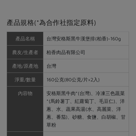
產品規格(*為合作社指定原料)
產品名稱
台灣安格斯黑牛漢堡排(柏香)-160g
農友/生產者
柏香肉品有限公司
產地/原產地
台灣
淨重/數量
160公克(80公克/片×2入)
內容物
安格斯黑牛肉*(台灣)、冷凍三色蔬菜
*(馬鈴薯丁、紅蘿蔔丁、毛豆仁)、洋
蔥、水、蔬果高湯(水、高麗菜、洋
蔥、番茄)、砂糖、食鹽、白胡椒、甘
草粉