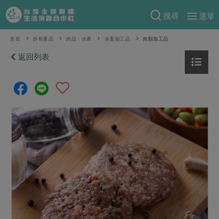
搜尋
選單
產品分類
首頁
所有產品
肉品・水產
水畜加工品
肉類加工品
當季蔬果
返回列表
食譜料理
一籃菜
當令水果
食材
特別企畫
芽苗類
蕈菇類
米食
預購活動
綠主張
辛香料類
麵食
把最好的台灣味帶回家！
觀點文章
關於合作社
肉食
奶蛋豆・五穀
防災用品預購圓滿結束
主婦食堂
一籃菜真心話
海鮮
蛋
乳製品
認識合作社
重要公告
2026年端午節預購圓滿結束
社內大小事
合作聯合國
常備菜
豆製品
米麵雜糧
關於我們
更多預購活動
產品故事
生活提案
蔬食
合作社組織
肉品・水產
樂齡生活
親子食育
蛋料理
當季產品
員工與求才