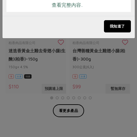
查看完整內容..
我知道了
柏香肉品有限公司
柏香肉品有限公司
迷迭香黃金土雞去骨翅小腿(生
台灣善糧黃金土雞翅小腿(柏
醃)(柏香)-150g
香)-300g
150g± 4.5%
300公克(6入)
葷
冷凍
預購
葷
冷凍
$110
$99
預購達上限
暫無庫存
看更多產品