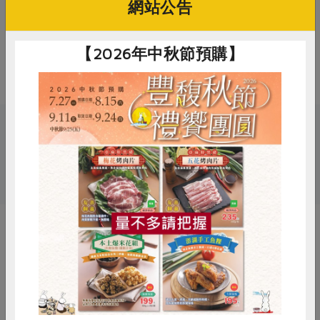
網站公告
2. 開封後請盡速食用完畢
3. 本產品生產製程廠房，其設備或生
產管線有處理含麩質之穀物及其製
【2026年中秋節預購】
品。
關鍵字
# 柏香
# 牛肉
# 漢堡肉
惜食
RPET
食譜
減硝酸鹽
雞蛋
食安
共同購買
你可能有興趣的產品