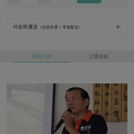
媒體報導
最新產品
節慶大餐
下載專區
優惠專區
付款與運送
（全區供應 | 常溫配送）
高麗菜海鮮煎餅
地區活動
素食專區
社務會議
地區活動
樂齡友善
活動報下載
產品介紹
訂購須知