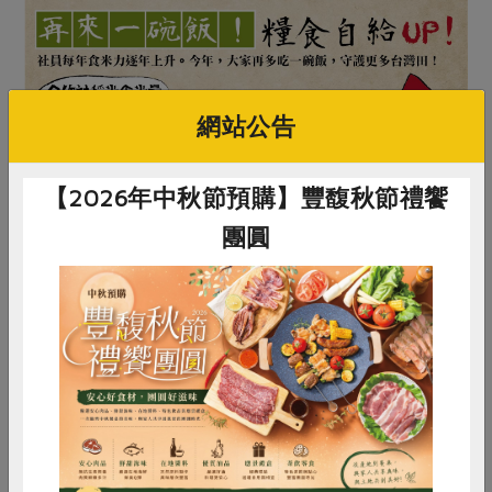
網站公告
【2026年中秋節預購】豐馥秋節禮饗
團圓
惜食
RPET
食譜
減硝酸鹽
雞蛋
食安
共同購買