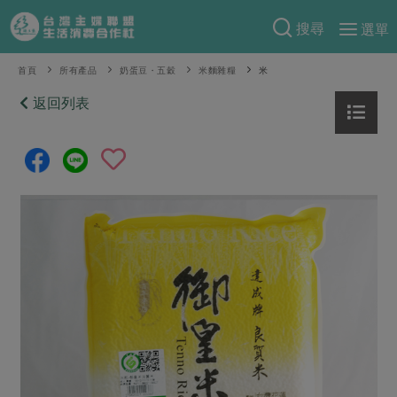
搜尋
選單
產品分類
首頁
所有產品
奶蛋豆・五穀
米麵雜糧
米
當季蔬果
返回列表
食譜料理
一籃菜
當令水果
食材
特別企畫
芽苗類
蕈菇類
米食
預購活動
綠主張
辛香料類
麵食
把最好的台灣味帶回家！
觀點文章
關於合作社
肉食
奶蛋豆・五穀
防災用品預購圓滿結束
主婦食堂
一籃菜真心話
海鮮
蛋
乳製品
認識合作社
重要公告
2026年端午節預購圓滿結束
社內大小事
合作聯合國
常備菜
豆製品
米麵雜糧
關於我們
更多預購活動
產品故事
生活提案
蔬食
合作社組織
肉品・水產
樂齡生活
親子食育
蛋料理
當季產品
員工與求才