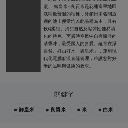
廠。 御皇米─良質米是花蓮富里地區
栽種最普遍的稻種，外銷日本名聞遐
邇的池上便當均以此品種為主，具有
軟Q柔細、清甜自然及黏彈性佳易消
化的特色，烹煮時空氣中自有甜淡的
清香味，最受國人的喜愛。蘊育在淨
自然、好山好水「御皇米」，運用現
代化電腦低溫倉儲管理，維護您對好
米的品味與健康的要求。
關鍵字
# 御皇米
# 良質米
# 米
# 白米