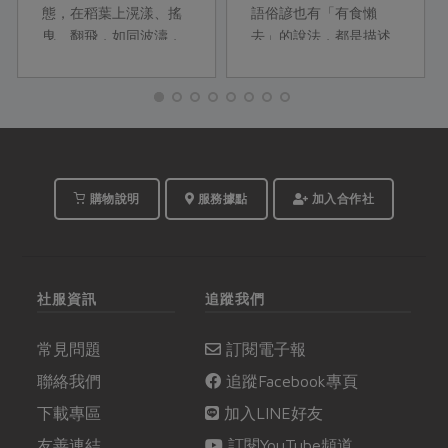
態，在稻葉上滉漾、搖
語俗諺也有「有食懶
曳、翻飛，如同波濤，
去」的說法，都是描述
風起雲湧。看到風停，
因為氣候變化感到身心
一切都無痕跡，仍然只
疲勞的狀態，就算有美
是靜靜的稻田。這是作
味的食物，也只是心裡
家蔣勳對縱谷日常的描
想吃卻不願意出門；所
述。
以，本次綠主張邀請台
南分社社員怡慈，設計
兩道能補充豐富營養的
購物說明
服務據點
加入合作社
當季蔬果土鍋料理，讓
社員在一天的勞動過
後，用土地的能量療癒
身心。
社服資訊
追蹤我們
常見問題
訂閱電子報
聯絡我們
追蹤Facebook專頁
下載專區
加入LINE好友
友善連結
訂閱YouTube頻道