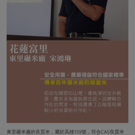
東里碾米廠的良質米，屬於高雄139號，符合CAS良質米