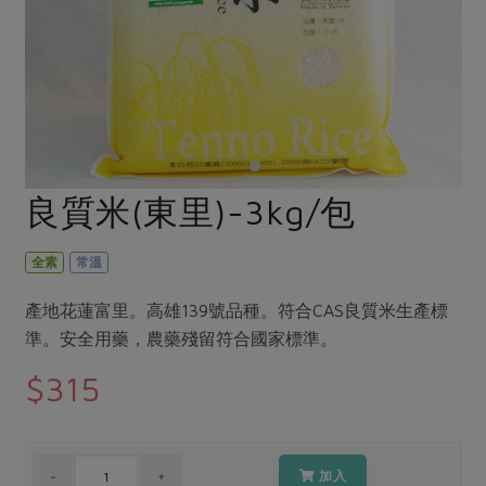
畜產肉類
水產
廚房瑜伽
合作25-經典快閃最後一週
水畜加工品
料理方式
產品檢驗
合作25-精選產品第四彈
關注議題
烘焙．點心
自主把關
合作25-精選產品第三彈
調理食材・點心
減硝酸鹽
惜食
醬料
檢驗報告
更多當季產品
調味醬料/南北貨
烘焙
非基改運動
支持本土農糧
湯品．鍋物
硝酸鹽檢驗
休閒零嘴
沖泡飲品
廢核運動
能源議題
良質米(東里)-3kg/包
漬物
議題活動
保健食品
減添加物
減塑減廢
涼拌沙拉
社員權益
主婦聯盟X樂齡網特約優惠案
全素
常溫
公益金
食農教育
飲品
居家好物
合作社法規
30%rPET紅烏龍茶
更多議題
產地花蓮富里。高雄139號品種。符合CAS良質米生產標
美妝保養
個人清潔
社務專區
2024農業發展計畫年度報告
準。安全用藥，農藥殘留符合國家標準。
主題食譜
生活者e週報
家庭清潔
織品
選舉專區
更多議題活動
$315
異國料理
日用品
圖書禮品
綠主張月刊
年菜食譜
防災用品
最新消息
把最好的台灣味帶回家！
典藏閱覽室
養身食補
加入