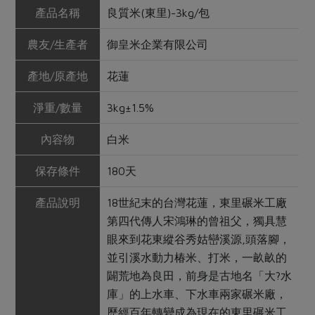
產品名稱
良質米(東里)-3kg/包
農友/生產者
御皇米企業有限公司
產地/原產地
花蓮
淨重/數量
3kg±1.5%
內容物
白米
保存條件
180天
產品說明
18世紀末的台灣花蓮，東里碾米工廠
第四代傳人宋鴻琳的曾祖父，獨具慧
眼來到花東縱谷秀姑巒溪源,頭落腳，
並引溪水動力椿米、打米，一畝畝的
闢荒地為良田，前身是古地名「大?水
庫」的上水車、下水車兩家碾米廠，
歷經百年轉變成為現在的東里碾米工