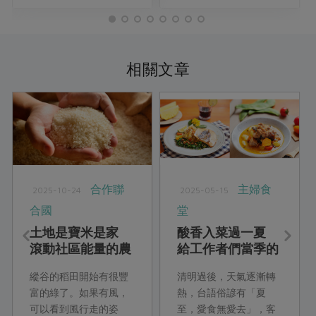
相關文章
合作聯
主婦食
2025-10-24
2025-05-15
合國
堂
土地是寶米是家
酸香入菜過一夏
滾動社區能量的農
給工作者們當季的
村永續路
療癒力量
縱谷的稻田開始有很豐
清明過後，天氣逐漸轉
富的綠了。如果有風，
熱，台語俗諺有「夏
可以看到風行走的姿
至，愛食無愛去」，客