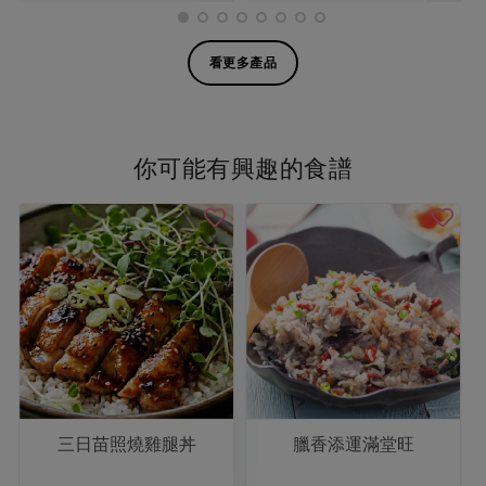
看更多產品
你可能有興趣的食譜
三日苗照燒雞腿丼
臘香添運滿堂旺