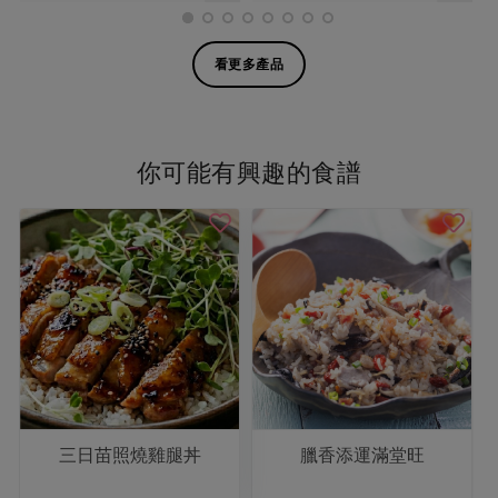
看更多產品
你可能有興趣的食譜
三日苗照燒雞腿丼
臘香添運滿堂旺