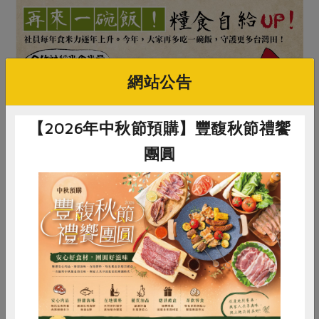
網站公告
【2026年中秋節預購】豐馥秋節禮饗
團圓
惜食
RPET
食譜
減硝酸鹽
雞蛋
食安
共同購買