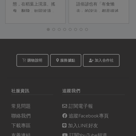
態，在稻葉上滉漾、搖
語俗諺也有「有食懶
曳、翻飛，如同波濤，
去」的說法，都是描述
風起雲湧。看到風停，
因為氣候變化感到身心
一切都無痕跡，仍然只
疲勞的狀態，就算有美
是靜靜的稻田。這是作
味的食物，也只是心裡
家蔣勳對縱谷日常的描
想吃卻不願意出門；所
述。
以，本次綠主張邀請台
南分社社員怡慈，設計
兩道能補充豐富營養的
購物說明
服務據點
加入合作社
當季蔬果土鍋料理，讓
社員在一天的勞動過
後，用土地的能量療癒
身心。
社服資訊
追蹤我們
常見問題
訂閱電子報
聯絡我們
追蹤Facebook專頁
下載專區
加入LINE好友
友善連結
訂閱YouTube頻道