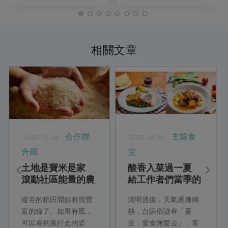
相關文章
合作聯
主婦食
2025-10-24
2025-05-15
合國
堂
土地是寶米是家
酸香入菜過一夏
滾動社區能量的農
給工作者們當季的
村永續路
療癒力量
縱谷的稻田開始有很豐
清明過後，天氣逐漸轉
富的綠了。如果有風，
熱，台語俗諺有「夏
可以看到風行走的姿
至，愛食無愛去」，客