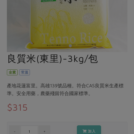
畜產肉類
水產
廚房瑜伽
合作25-經典快閃最後一週
水畜加工品
料理方式
產品檢驗
合作25-精選產品第四彈
關注議題
烘焙．點心
自主把關
合作25-精選產品第三彈
調理食材・點心
減硝酸鹽
惜食
醬料
檢驗報告
更多當季產品
調味醬料/南北貨
烘焙
非基改運動
支持本土農糧
湯品．鍋物
硝酸鹽檢驗
休閒零嘴
沖泡飲品
廢核運動
能源議題
良質米(東里)-3kg/包
漬物
議題活動
保健食品
減添加物
減塑減廢
涼拌沙拉
社員權益
主婦聯盟X樂齡網特約優惠案
全素
常溫
公益金
食農教育
飲品
居家好物
合作社法規
30%rPET紅烏龍茶
更多議題
產地花蓮富里。高雄139號品種。符合CAS良質米生產標
美妝保養
個人清潔
社務專區
2024農業發展計畫年度報告
準。安全用藥，農藥殘留符合國家標準。
主題食譜
生活者e週報
家庭清潔
織品
選舉專區
更多議題活動
$315
異國料理
日用品
圖書禮品
綠主張月刊
年菜食譜
防災用品
最新消息
把最好的台灣味帶回家！
典藏閱覽室
養身食補
加入