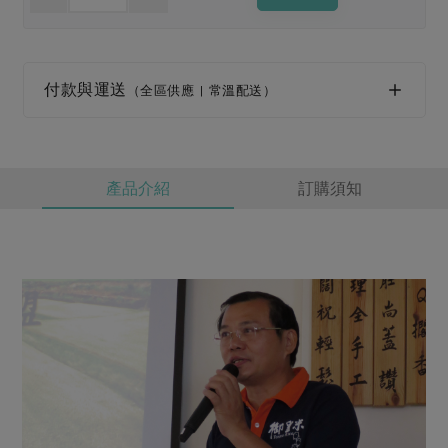
媒體報導
最新產品
節慶大餐
下載專區
優惠專區
付款與運送
（全區供應 | 常溫配送）
高麗菜海鮮煎餅
地區活動
素食專區
社務會議
地區活動
樂齡友善
活動報下載
產品介紹
訂購須知