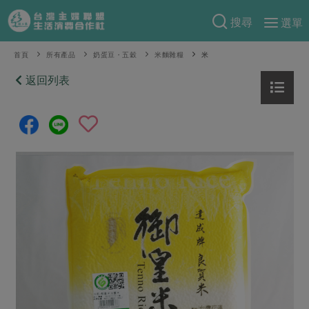
搜尋
選單
產品分類
首頁
所有產品
奶蛋豆・五穀
米麵雜糧
米
當季蔬果
返回列表
食譜料理
一籃菜
當令水果
食材
特別企畫
芽苗類
蕈菇類
米食
預購活動
綠主張
辛香料類
麵食
把最好的台灣味帶回家！
觀點文章
關於合作社
肉食
奶蛋豆・五穀
防災用品預購圓滿結束
主婦食堂
一籃菜真心話
海鮮
蛋
乳製品
認識合作社
重要公告
2026年端午節預購圓滿結束
社內大小事
合作聯合國
常備菜
豆製品
米麵雜糧
關於我們
更多預購活動
產品故事
生活提案
蔬食
合作社組織
肉品・水產
樂齡生活
親子食育
蛋料理
當季產品
員工與求才