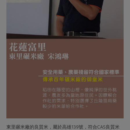
東里碾米廠的良質米，屬於高雄139號，符合CAS良質米