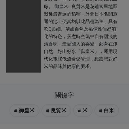
廠。 御皇米─良質米是花蓮富里地區
栽種最普遍的稻種，外銷日本名聞遐
邇的池上便當均以此品種為主，具有
軟Q柔細、清甜自然及黏彈性佳易消
化的特色，烹煮時空氣中自有甜淡的
清香味，最受國人的喜愛。蘊育在淨
自然、好山好水「御皇米」，運用現
代化電腦低溫倉儲管理，維護您對好
米的品味與健康的要求。
關鍵字
# 御皇米
# 良質米
# 米
# 白米