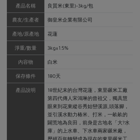
產品名稱
良質米(東里)-3kg/包
農友/生產者
御皇米企業有限公司
產地/原產地
花蓮
淨重/數量
3kg±1.5%
內容物
白米
保存條件
180天
產品說明
18世紀末的台灣花蓮，東里碾米工廠
第四代傳人宋鴻琳的曾祖父，獨具慧
眼來到花東縱谷秀姑巒溪源,頭落腳，
並引溪水動力椿米、打米，一畝畝的
闢荒地為良田，前身是古地名「大?水
庫」的上水車、下水車兩家碾米廠，
歷經百年轉變成為現在的東里碾米工