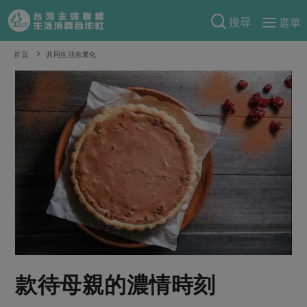
搜尋
選單
產品分類
首頁
共同生活志業化
當季蔬果
食譜料理
一籃菜
當令水果
食材
特別企畫
芽苗類
蕈菇類
米食
預購活動
綠主張
辛香料類
麵食
把最好的台灣味帶回家！
觀點文章
關於合作社
肉食
奶蛋豆・五穀
防災用品預購圓滿結束
主婦食堂
一籃菜真心話
海鮮
蛋
乳製品
認識合作社
重要公告
2026年端午節預購圓滿結束
社內大小事
合作聯合國
常備菜
豆製品
米麵雜糧
關於我們
更多預購活動
產品故事
生活提案
蔬食
合作社組織
款待母親的濃情時刻
肉品・水產
樂齡生活
親子食育
蛋料理
當季產品
員工與求才