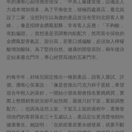
年的潘唯心副理感受很深，「中央工廠建置後，設備及人
力成本增加很多，為了平衡收支，積極四處展店，臺北就
設了二家，沒想到引以為傲的產品並沒有受到北部客人青
睞。」像是招牌金鑽鳳梨酥，常有客人反應：「不夠酸，
有點偏甜。」曾想過是否調整內餡配方，然而當令採收的
金鑽鳳梨香氣足、甜分高，若要口感偏酸，必須加入檸檬
酸增加酸味。為了堅持自然、健康的開發原則，兩年後決
定結束臺北門市，專心經營高雄的五家門市。
約每半年，好味兒固定推出一種新產品，請客人嘗試、評
價。潘唯心笑著說：「像是曾推出巧克力杯子蛋糕，希望
迎合年輕人的喜好，一開始小朋友都會指名要媽媽買，實
際上整體銷售狀況卻不如預期，最後只好下架，重新調整
配方。」也因為這些上架、下架又上架的過程中，逐漸發
現他們的客群落在三十五歲以上，產品定位更清楚地朝向
健康養生。她說明：「在烘焙業若要永續發展，就要不斷