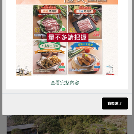
這苦中帶甜的濃郁，如同母親對子女的濃情。
惜食
RPET
食譜
減硝酸鹽
雞蛋
食安
共同購買
查看完整內容..
我知道了