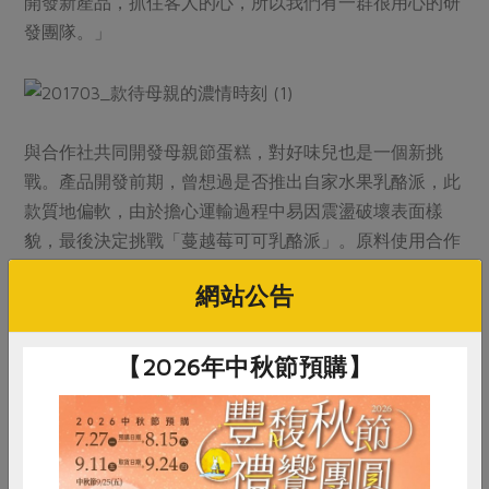
開發新產品，抓住客人的心，所以我們有一群很用心的研
發團隊。」
與合作社共同開發母親節蛋糕，對好味兒也是一個新挑
戰。產品開發前期，曾想過是否推出自家水果乳酪派，此
款質地偏軟，由於擔心運輸過程中易因震盪破壞表面樣
貌，最後決定挑戰「蔓越莓可可乳酪派」。原料使用合作
社指定馥聚的公平貿易有機純可可粉，加入乳酪進行攪拌
網站公告
後，餡料質地開始變乾，若可可粉比例調高，烘烤後內餡
偏硬，潘唯心說明：「這個派的作法與一般乳酪派很不一
樣，前前後後大約調整了六次才找到最佳比例。」公平貿
【2026年中秋節預購】
易有機純可可粉口感帶有苦甘卻不苦澀，與一般市售可可
粉差異很大，經過烘烤後的可可香氣更加濃郁，搭配馥聚
的有機蔓越莓果乾，酸味意外契合。咬下這一口派，舌尖
慢慢從乳酪的滑順，品嚐到可可的苦味及蔓越莓的酸甜，