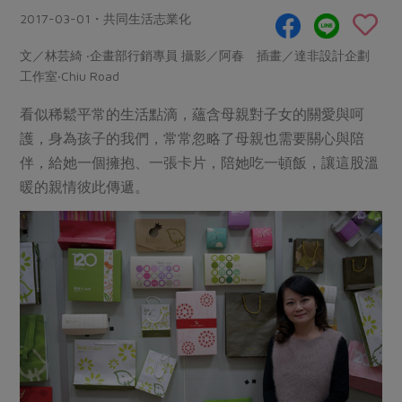
畜產肉類
水產
廚房瑜伽
2017-03-01・共同生活志業化
合作25-經典快閃最後一週
水畜加工品
料理方式
產品檢驗
合作25-精選產品第四彈
文／林芸綺 ‧企畫部行銷專員 攝影／阿春 插畫／達非設計企劃
關注議題
烘焙．點心
工作室‧Chiu Road
自主把關
合作25-精選產品第三彈
調理食材・點心
減硝酸鹽
惜食
醬料
看似稀鬆平常的生活點滴，蘊含母親對子女的關愛與呵
檢驗報告
更多當季產品
調味醬料/南北貨
烘焙
非基改運動
支持本土農糧
湯品．鍋物
護，身為孩子的我們，常常忽略了母親也需要關心與陪
硝酸鹽檢驗
休閒零嘴
沖泡飲品
廢核運動
能源議題
伴，給她一個擁抱、一張卡片，陪她吃一頓飯，讓這股溫
漬物
議題活動
暖的親情彼此傳遞。
保健食品
減添加物
減塑減廢
涼拌沙拉
社員權益
主婦聯盟X樂齡網特約優惠案
公益金
食農教育
飲品
居家好物
合作社法規
30%rPET紅烏龍茶
更多議題
美妝保養
個人清潔
社務專區
2024農業發展計畫年度報告
主題食譜
生活者e週報
家庭清潔
織品
選舉專區
更多議題活動
異國料理
日用品
圖書禮品
綠主張月刊
年菜食譜
防災用品
最新消息
把最好的台灣味帶回家！
典藏閱覽室
養身食補