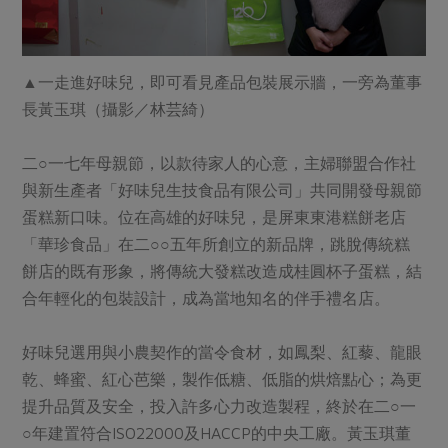
媒體報導
最新產品
節慶大餐
下載專區
優惠專區
▲一走進好味兒，即可看見產品包裝展示牆，一旁為董事
高麗菜海鮮煎餅
地區活動
長黃玉琪（攝影／林芸綺）
素食專區
社務會議
地區活動
二○一七年母親節，以款待家人的心意，主婦聯盟合作社
樂齡友善
活動報下載
與新生產者「好味兒生技食品有限公司」共同開發母親節
蛋糕新口味。位在高雄的好味兒，是屏東東港糕餅老店
「華珍食品」在二○○五年所創立的新品牌，跳脫傳統糕
餅店的既有形象，將傳統大發糕改造成桂圓杯子蛋糕，結
合年輕化的包裝設計，成為當地知名的伴手禮名店。
好味兒選用與小農契作的當令食材，如鳳梨、紅藜、龍眼
乾、蜂蜜、紅心芭樂，製作低糖、低脂的烘焙點心；為更
提升品質及安全，投入許多心力改造製程，終於在二○一
○年建置符合ISO22000及HACCP的中央工廠。黃玉琪董