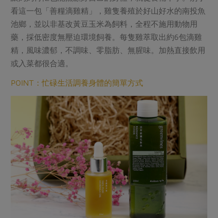
看這一包「善糧滴雞精」，雞隻養殖於好山好水的南投魚
池鄉，並以非基改黃豆玉米為飼料，全程不施用動物用
藥，採低密度無壓迫環境飼養。每隻雞萃取出約6包滴雞
精，風味濃郁，不調味、零脂肪、無腥味。加熱直接飲用
或入菜都很合適。
POINT：忙碌生活調養身體的簡單方式