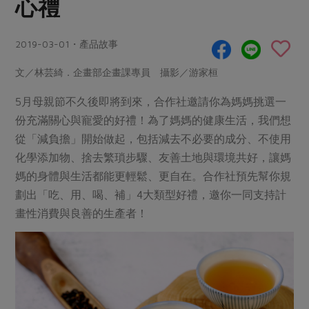
心禮
畜產肉類
水產
廚房瑜伽
傳到心坎裡，誠心又澎派
水畜加工品
料理方式
產品檢驗
合作25-經典快閃最後一週
2019-03-01・產品故事
關注議題
烘焙．點心
自主把關
合作25-精選產品第四彈
調理食材・點心
減硝酸鹽
惜食
文／林芸綺．企畫部企畫課專員 攝影／游家桓
醬料
檢驗報告
更多當季產品
調味醬料/南北貨
烘焙
非基改運動
支持本土農糧
5月母親節不久後即將到來，合作社邀請你為媽媽挑選一
湯品．鍋物
硝酸鹽檢驗
休閒零嘴
沖泡飲品
份充滿關心與寵愛的好禮！為了媽媽的健康生活，我們想
廢核運動
能源議題
漬物
從「減負擔」開始做起，包括減去不必要的成分、不使用
議題活動
保健食品
減添加物
減塑減廢
涼拌沙拉
化學添加物、捨去繁瑣步驟、友善土地與環境共好，讓媽
社員權益
主婦聯盟X樂齡網特約優惠案
公益金
食農教育
媽的身體與生活都能更輕鬆、更自在。合作社預先幫你規
飲品
居家好物
合作社法規
30%rPET紅烏龍茶
劃出「吃、用、喝、補」4大類型好禮，邀你一同支持計
更多議題
美妝保養
個人清潔
畫性消費與良善的生產者！
社務專區
2024農業發展計畫年度報告
主題食譜
生活者e週報
家庭清潔
織品
選舉專區
更多議題活動
異國料理
日用品
圖書禮品
綠主張月刊
年菜食譜
防災用品
最新消息
傳到心坎裡，誠心又澎派
典藏閱覽室
養身食補