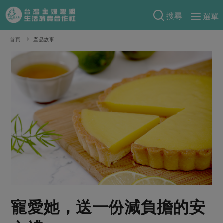
搜尋
選單
產品分類
首頁
產品故事
當季蔬果
食譜料理
一籃菜
當令水果
食材
特別企畫
芽苗類
蕈菇類
米食
預購活動
綠主張
辛香料類
麵食
把最好的台灣味帶回家！
觀點文章
關於合作社
肉食
奶蛋豆・五穀
防災用品預購圓滿結束
主婦食堂
一籃菜真心話
海鮮
蛋
乳製品
認識合作社
重要公告
2026年端午節預購圓滿結束
社內大小事
合作聯合國
常備菜
豆製品
米麵雜糧
關於我們
更多預購活動
產品故事
生活提案
蔬食
合作社組織
寵愛她，送一份減負擔的安
肉品・水產
樂齡生活
親子食育
蛋料理
當季產品
員工與求才