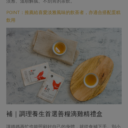
淡雅、溫順解膩、不刮胃的茶飲。
POINT：推薦給喜愛淡雅風味的飲茶者，亦適合搭配蛋糕
飲用
補｜調理養生首選善糧滴雞精禮盒
讓媽媽再忙也能照顧好自己的身體，就從食補下手。別小