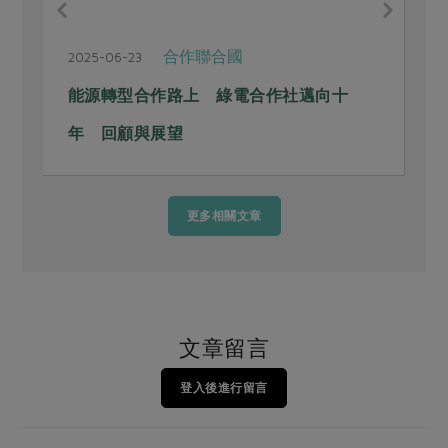
合作聯合國
2025-06-23
2
能源轉型合作路上 綠電合作社邁向十
年 回顧與展望
更多相關文章
文章留言
登入後進行留言