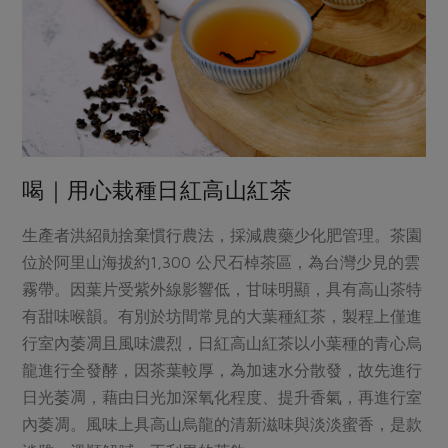
媒體報導
最新產品
節慶大餐
下載專區
優惠專區
高麗菜海鮮煎餅
地區活動
素食專區
社務會議
地區活動
樂齡友善
活動報下載
喝｜用心栽種日紅高山紅茶
生產者洪紹勛捨棄慣行農法，採減農藥少化肥管理。茶園
位於阿里山海拔約1,300 公尺石棹茶區，為台灣少見的雲
霧帶。因葉片受紫外線影響低，甘味明顯，具有高山茶特
有甜味喉韻。有別於坊間常見的大葉種紅茶，製程上僅進
行室內萎凋且風味濃烈，日紅高山紅茶以小葉種的青心烏
龍進行全發酵，因茶葉較厚，為加速水分散發，故先進行
日光萎凋，藉由日光加深氧化程度、提升香氣，再進行室
內萎凋。風味上具高山烏龍的清新滋味與淡淡蜜香，是款