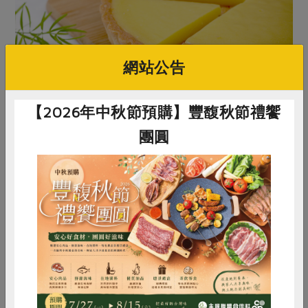
網站公告
【2026年中秋節預購】豐馥秋節禮饗
吃｜低負擔的幸福蛋糕
團圓
合作社所供應的蛋糕，堅持成分單純，以天然食材取代人
工添加物。像是今年新品「檸檬塔」，內餡僅使用奶油、
檸檬汁、糖、蛋，一口咬下就是滿口天然檸檬香氣及酸甜
味，香酥的塔皮清新可口，5月初夏食用十分清爽。此
惜食
RPET
食譜
減硝酸鹽
外，還有重乳酪系「洛神花乳酪蛋糕」、無麩質「檸檬輕
雞蛋
食安
共同購買
乳酪糙米蛋糕」、減油版「香橙磅蛋糕」等多款風味及選
擇。
POINT：兼具健康與享受的美味蛋糕，與家人共享輕鬆時