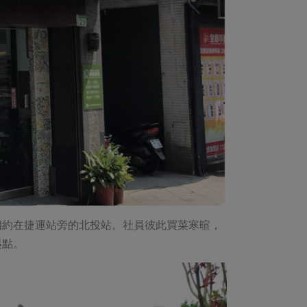
相約在捷運站旁的北投站。社員彼此買菜寒暄，
起點。