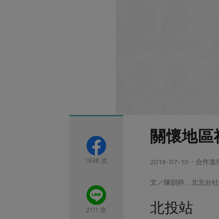
關懷地區
1938 次
2019-07-10・合作
文／陳韻婷．北北分社社
北投站
2111 次