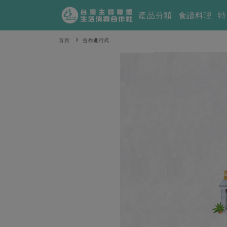
產品分類
食譜料理
特
首頁
合作進行式