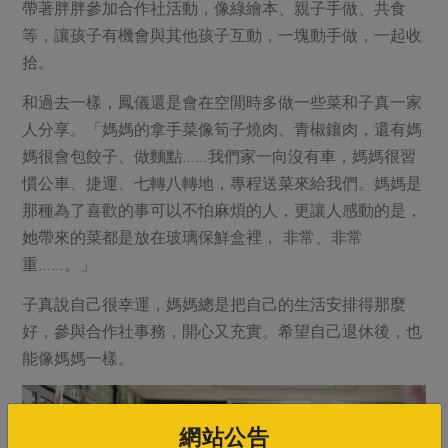
帶著胖胖參加合作社活動，像綠繪本、親子手做、共食
等，讓孩子有機會與其他孩子互動，一塊動手做，一起收
拾。
和過去一樣，鳳儀還是會在空閒時多做一些菜和子真一家
人分享。「媽媽的拿手菜像筍子燒肉、青椒鑲肉，還有媽
媽很會包餃子、做麵點……我們家一向沒有車，媽媽很習
慣公車、捷運、七轉八轉地，專程送菜來給我們。媽媽是
那種為了喜歡的事可以不怕麻煩的人，更讓人感動的是，
她帶來的菜都是放在玻璃保鮮盒裡， 非常、非常
重……。」
子真說自己很幸運，媽媽總是把自己的生活安排得那麼
好，參與合作社事務，開心又充實。希望自己退休後，也
能像媽媽一樣。
網站公告