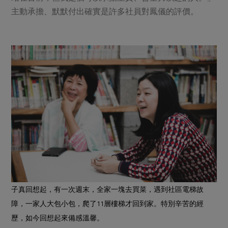
媒體報導
最新產品
主動承擔、默默付出確實是許多社員對鳳儀的評價。
節慶大餐
下載專區
優惠專區
高麗菜海鮮煎餅
地區活動
素食專區
社務會議
地區活動
樂齡友善
活動報下載
子真回想起，有一次週末，全家一塊去買菜，遇到社區電梯故
障，一家人大包小包，爬了11層樓梯才回到家。特別辛苦的經
歷，如今回想起來備感溫馨。