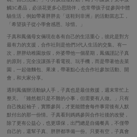
觸3C產品，必須花更多心思陪伴，也常帶孩子從參與中體
驗生活，例如帶著胖胖去「送鞋到非洲」的活動當志工，
「希望孩子從小學會感恩、珍惜。」
子真和鳳儀母女倆現在各有自己的生活重心，彼此是對方
最有力的支援，合作社則是他們3代人生活的交集。有一
次，胖胖幼稚園放假，外婆帶他一個星期，鳳儀謹記子真
的原則，完全沒讓孫子看電視、玩手機，而是帶著他去菜
園，一起做麵包、果凍，帶著點心去合作社參加活動、開
會，和大家分享。
遇到鳳儀辦活動缺人手，子真也是最佳救援，週末常忙上
整天。「雖然都只是不難的小事，但需要有人做。」只有
自己挽起袖子，實際參與，才更能體會每件事背後有人默
默付出的那一份情。子真看到媽媽參與合作社後的改變，
除了更有公益心，也更環保，出門總是自備餐具，不僅帶
自己的，還幫子真、胖胖都準備一份。只要有空，子真會