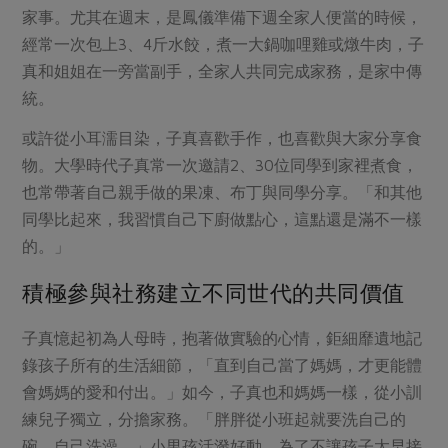
家事。尤其在週末，是鳳儀準備下週全家人便當的時候，
經常一次包上3、4斤水餃，煮一大鍋咖哩雞或燉牛肉，子
真和姐姐在一旁當副手，全家人共同完成家務，是家中傳
統。
或許從小耳濡目染，子真喜歡手作，也喜歡與大家分享食
物。大學時代子真常一次邀請2、30位同學到家裡煮食，
也常帶著自己親手做的果凍、布丁與同學分享。「和其他
同學比起來，我習慣自己下廚做點心，這點還是滿不一樣
的。」
積極參與社務建立不同世代的共同價值
子真憶起初為人母時，抱著做實驗的心情，鉅細靡遺地記
錄孩子所有的生活細節，「直到自己當了媽媽，才更能體
會媽媽的愛和付出。」如今，子真也和媽媽一樣，從小訓
練兒子獨立，分擔家務。「胖胖從小班起就要洗自己的
碗、自己洗澡。」小男孩活潑好動，為了不讓孩子太早接