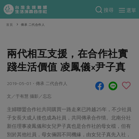
搜尋
選單
產品分類
首頁
傳承 二代合作人
當季蔬果
食譜料理
一籃菜
當令水果
兩代相互支援，在合作社實
食材
特別企畫
芽苗類
蕈菇類
踐生活價值 凌鳳儀×尹子真
米食
預購活動
綠主張
辛香料類
麵食
把最好的台灣味帶回家！
2019-05-01・傳承 二代合作人
觀點文章
關於合作社
肉食
奶蛋豆・五穀
防災用品預購圓滿結束
文／于有慧 攝影／忘忘
主婦食堂
一籃菜真心話
海鮮
蛋
乳製品
認識合作社
重要公告
2026年端午節預購圓滿結束
社內大小事
合作聯合國
常備菜
主婦聯盟合作社共同購買一路走來已跨越25年，不少社員
豆製品
米麵雜糧
關於我們
更多預購活動
子女長大成人後也成為社員，共同傳承合作情。北南分社
產品故事
生活提案
蔬食
合作社組織
新任理事凌鳳儀和女兒尹子真也是合作社的母女檔，但有
肉品・水產
樂齡生活
親子食育
蛋料理
別於其他社員，母女倆因不同機緣，由女兒子真先入社，
當季產品
員工與求才