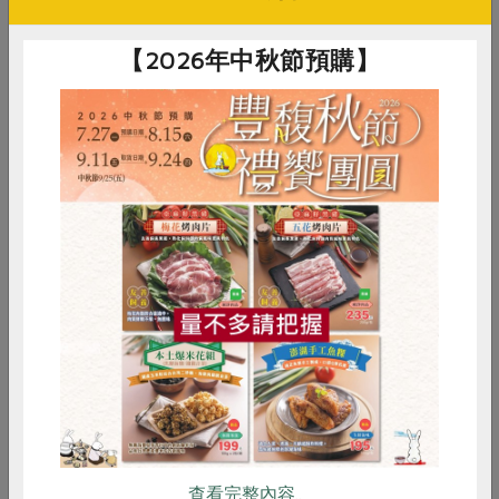
【2026年中秋節預購】
鳳儀經常與子真分享合作社活動、新產品相關訊息，也教女兒如
惜食
RPET
食譜
減硝酸鹽
何利用食材。
雞蛋
食安
共同購買
Profile
凌鳳儀
查看完整內容..
入社時間 2014年