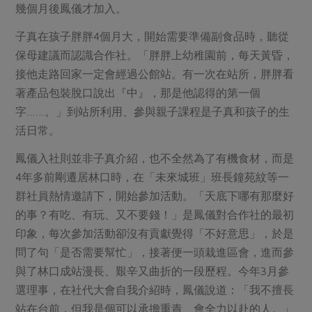
畜產肉類
水產
廚房瑜伽
幾個月後鳳儀才加入。
傳到心坎裡，誠心又澎派
水畜加工品
料理方式
子真在孩子胖胖4個月大，開始需要準備副食品時，聽從
產品檢驗
合作25-經典快閃最後一週
關注議題
保母建議而認識合作社。「胖胖上幼稚園前，每天黃昏，
烘焙．點心
自主把關
合作25-精選產品第四彈
調理食材・點心
減硝酸鹽
惜食
接他走路回家一定會經過公館站。有一次在站所，胖胖看
醬料
檢驗報告
著產品包裝脫口說出『中』，那是他認得的第一個
更多當季產品
調味醬料/南北貨
烘焙
非基改運動
支持本土農糧
湯品．鍋物
字……。」到站所利用、參與親子課程是子真和孩子的生
硝酸鹽檢驗
休閒零嘴
沖泡飲品
廢核運動
能源議題
活日常。
漬物
議題活動
保健食品
減添加物
減塑減廢
涼拌沙拉
鳳儀入社則並非子真介紹，也不全然為了有機食材，而是
社員權益
主婦聯盟X樂齡網特約優惠案
公益金
食農教育
4年多前剛遷居林口時，在「未來城班」班長鐘苑紋等一
飲品
居家好物
合作社法規
30%rPET紅烏龍茶
群社員熱情邀請下，開始參加活動。「天底下哪有那麼好
更多議題
美妝保養
個人清潔
的事？有吃、有玩、又不要錢！」是鳳儀對合作社的最初
社務專區
2024農業發展計畫年度報告
主題食譜
印象，每次參加活動卻沒有貢獻覺得「不好意思」，於是
生活者e週報
家庭清潔
織品
選舉專區
更多議題活動
問了句「是否需要幫忙」，接著便一頭栽進區會，進而參
異國料理
日用品
圖書禮品
綠主張月刊
與了林口成站漫長、艱辛又曲折的一段歷程。今年3月參
年菜食譜
防災用品
最新消息
選理事，在社代大會自我介紹時，鳳儀說道：「我不擅長
傳到心坎裡，誠心又澎派
典藏閱覽室
養身食補
站在台前，但我是個可以承擔重責、會全力以赴的人。」