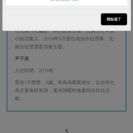
家庭狀態 育有2女，尹子真為次女。
我知道了
合作社資歷 2015年退休後開始參與社務，曾擔
任北南分社編委、林口區會主委、北南分社年費
小組召集人，2019年3月選任為合作社理事、北
南分社營運委員會主委。
尹子真
入社時間 2014年
育有1子胖胖，5歲。本身為職業婦女，以合作社
為主要食材來源，週末閒暇時會參與合作社活
動。