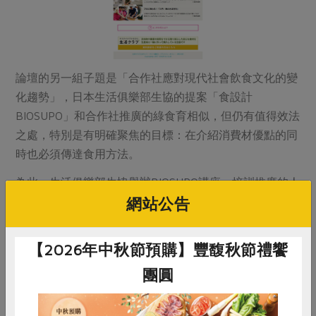
論壇的另一組子題是「合作社應對現代社會飲食文化的變
化趨勢」，日本生活俱樂部生協的提案「食設計
BIOSUPO」和合作社推廣的綠食育相似，但仍有值得效法
之處，特別是有明確聚焦的目標：在介紹消費材優點的同
時也必須傳達食用方法。
為此，生活俱樂部生協舉辦BIOSUPO講座、培訓推廣的人
網站公告
才“BIOSUPPORTER”、製作原創的活動道具、發行出版
品、設立網站1 提供料理方式／食品安全／食譜／生活提
案等主題資訊。
【2026年中秋節預購】豐馥秋節禮饗
這些食育傳達的方式非常有系統，讓社員能充分意識，並
團圓
提供有趣的學習方式。從2014年起陸續推出「在家吃
飯」、「暑假食育學校」、育兒和高齡者講座等主題，其