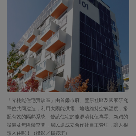
媒體報導
最新產品
節慶大餐
下載專區
優惠專區
高麗菜海鮮煎餅
地區活動
素食專區
社務會議
地區活動
樂齡友善
活動報下載
「零耗能住宅實驗區」由首爾市府、蘆原社區及國家研究
單位共同建造，利用太陽能供電、地熱維持空氣溫度，搭
配有效的隔熱系統，使該住宅的能源消耗值為零。新穎的
設備及無障礙空間，居民還成立合作社自主管理，讓人很
想入住呢！（攝影／楊婷琪）