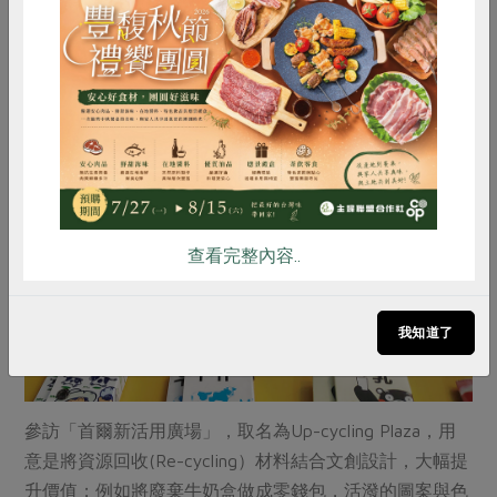
中育兒講座除了教授如何製作離乳食品，也考慮到媽媽忙
於照顧孩子而隨便吃的問題，貼心準備了兼具快速與營養
惜食
RPET
食譜
減硝酸鹽
的料理食譜，令人感動！（圖片／BIOSUPO網站）
雞蛋
食安
共同購買
查看完整內容..
我知道了
參訪「首爾新活用廣場」，取名為Up-cycling Plaza，用
意是將資源回收(Re-cycling）材料結合文創設計，大幅提
升價值；例如將廢棄牛奶盒做成零錢包，活潑的圖案與色