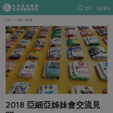
搜尋
選單
產品分類
首頁
冬藏．保存食
當季蔬果
食譜料理
一籃菜
當令水果
食材
特別企畫
芽苗類
蕈菇類
米食
預購活動
綠主張
辛香料類
麵食
把最好的台灣味帶回家！
觀點文章
關於合作社
肉食
奶蛋豆・五穀
防災用品預購圓滿結束
主婦食堂
一籃菜真心話
海鮮
蛋
乳製品
認識合作社
重要公告
2026年端午節預購圓滿結束
社內大小事
合作聯合國
常備菜
豆製品
米麵雜糧
關於我們
更多預購活動
產品故事
生活提案
蔬食
合作社組織
2018 亞細亞姊妹會交流見
肉品・水產
樂齡生活
親子食育
蛋料理
當季產品
員工與求才