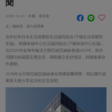
聞
畜產肉類
水產
廚房瑜伽
合作25-經典快閃最後一週
水畜加工品
料理方式
產品檢驗
合作25-精選產品第四彈
2018-12-01・冬藏．保存食
關注議題
烘焙．點心
自主把關
合作25-精選產品第三彈
調理食材・點心
減硝酸鹽
惜食
文／楊婷琪．第六屆理事
醬料
檢驗報告
更多當季產品
調味醬料/南北貨
烘焙
非基改運動
支持本土農糧
合作社和日本生活俱樂部生活協同組合(下稱生活俱樂部
湯品．鍋物
硝酸鹽檢驗
休閒零嘴
沖泡飲品
生協)、韓國幸福中心生活協同組合(下稱幸福中心生協)，
廢核運動
能源議題
漬物
自2000年起每年輪流主辦亞細亞姊妹會議(ASIM)，就共
議題活動
保健食品
減添加物
減塑減廢
涼拌沙拉
同關注的議題互惠交流，期盼建立友好情誼，持續推展合
社員權益
主婦聯盟X樂齡網特約優惠案
公益金
食農教育
作運動。
飲品
居家好物
合作社法規
30%rPET紅烏龍茶
更多議題
2018年台日韓亞細亞姊妹會在韓國首爾舉辦，我以圖片故
美妝保養
個人清潔
社務專區
2024農業發展計畫年度報告
事跟大家分享這次的交流見聞。
主題食譜
生活者e週報
家庭清潔
織品
選舉專區
更多議題活動
異國料理
日用品
圖書禮品
綠主張月刊
年菜食譜
防災用品
最新消息
把最好的台灣味帶回家！
典藏閱覽室
養身食補