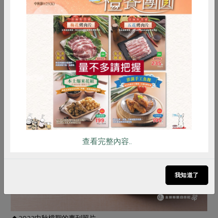
惜食
RPET
食譜
減硝酸鹽
雞蛋
食安
共同購買
查看完整內容..
我知道了
2023中秋檔期的專刊照片。