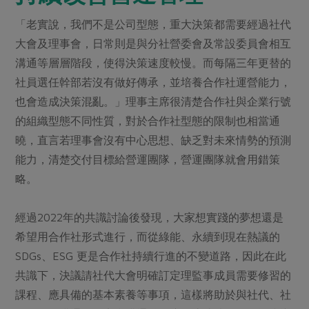
「老實說，我們不是公司型態，重大決策都需要經過社代
大會及理事會，日常則是與分社營委會及常設委員會相互
溝通等層層階段，使得決策速度較慢。而每隔三年更替的
社員選任幹部若沒有做好傳承，並培養合作社運營能力，
也會造成決策混亂。」理事主席很清楚合作社與企業行號
的組織型態不同性質，對於合作社型態的限制也相當通
曉，直言若理事會沒有中心思想、缺乏對未來情勢的預測
能力，清楚交付目標給營運團隊，營運團隊就會用錯策
略。
經過2022年的共識討論後發現，大家想實踐的夢想還是
希望用合作社形式進行，而從綠能、永續到現在熱議的
SDGs、ESG 更是合作社持續行進的不變道路，因此在此
共識下，決議請社代大會明確訂定理監事成員需要修習的
課程、應具備的基本素養等事項，這樣將助於與社代、社