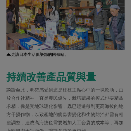
走訪日本生活俱樂部的國領站。
持續改善產品質與量
談論至此，明確感受到這是桂枝主席心中的一塊軟肋，由
於合作社精神一直是農民優先，栽培蔬果的模式也要精益
求精，像是受地球暖化影響，蟲已經遷移到更高海拔的地
方干擾作物，以致產地的病蟲害變化和生物防治都需有相
應調整，造成高海拔也需要增加人工套袋的成本等，再加
上颱風與天災頻仍，讓諸多決策更複雜。