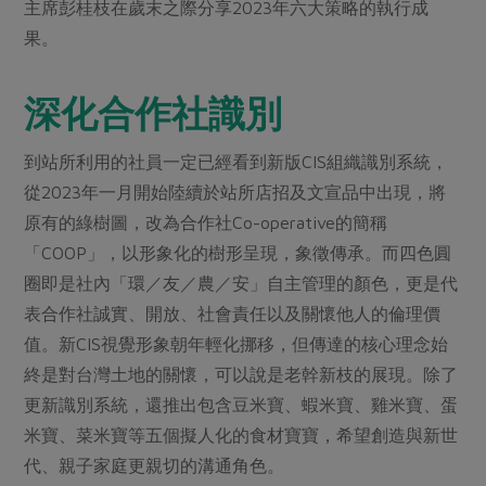
媒體報導
主席彭桂枝在歲末之際分享2023年六大策略的執行成
最新產品
節慶大餐
果。
下載專區
優惠專區
深化合作社識別
高麗菜海鮮煎餅
地區活動
素食專區
社務會議
地區活動
到站所利用的社員一定已經看到新版CIS組織識別系統，
樂齡友善
從2023年一月開始陸續於站所店招及文宣品中出現，將
活動報下載
原有的綠樹圖，改為合作社Co-operative的簡稱
「COOP」，以形象化的樹形呈現，象徵傳承。而四色圓
圈即是社內「環／友／農／安」自主管理的顏色，更是代
表合作社誠實、開放、社會責任以及關懷他人的倫理價
值。新CIS視覺形象朝年輕化挪移，但傳達的核心理念始
終是對台灣土地的關懷，可以說是老幹新枝的展現。除了
更新識別系統，還推出包含豆米寶、蝦米寶、雞米寶、蛋
米寶、菜米寶等五個擬人化的食材寶寶，希望創造與新世
代、親子家庭更親切的溝通角色。