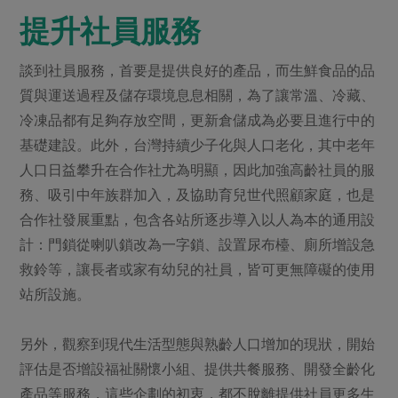
提升社員服務
談到社員服務，首要是提供良好的產品，而生鮮食品的品
質與運送過程及儲存環境息息相關，為了讓常溫、冷藏、
冷凍品都有足夠存放空間，更新倉儲成為必要且進行中的
基礎建設。此外，台灣持續少子化與人口老化，其中老年
人口日益攀升在合作社尤為明顯，因此加強高齡社員的服
務、吸引中年族群加入，及協助育兒世代照顧家庭，也是
合作社發展重點，包含各站所逐步導入以人為本的通用設
計：門鎖從喇叭鎖改為一字鎖、設置尿布檯、廁所增設急
救鈴等，讓長者或家有幼兒的社員，皆可更無障礙的使用
站所設施。
另外，觀察到現代生活型態與熟齡人口增加的現狀，開始
評估是否增設福祉關懷小組、提供共餐服務、開發全齡化
產品等服務，這些企劃的初衷，都不脫離提供社員更多生