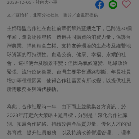
畜產肉類
水產
2023-12-05・社內大小事
廚房瑜伽
傳到心坎裡，誠心又澎派
水畜加工品
料理方式
文／蘇怡和．北南分社社員 圖片／企畫部提供
產品檢驗
合作25-經典快閃最後一週
關注議題
烘焙．點心
主婦聯盟合作社在創社前輩們篳路藍縷之下，已跨過30個
自主把關
合作25-精選產品第四彈
調理食材・點心
減硝酸鹽
惜食
醬料
年頭，隨著物換星移，透過共同購買的消費力量，保護台
檢驗報告
更多當季產品
調味醬料/南北貨
烘焙
非基改運動
支持本土農糧
灣農業、捍衛糧食主權、支持友善環境的生產者及維繫地
湯品．鍋物
硝酸鹽檢驗
休閒零嘴
沖泡飲品
球資源的可持續性。創造公義、健康、幸福、永續的社
廢核運動
能源議題
漬物
議題活動
會， 這些使命及願景不變；但因為氣候遽變、地緣政治
保健食品
減添加物
減塑減廢
涼拌沙拉
緊張、流行疫病衝擊、台灣主要零售通路壟斷、年長社員
社員權益
主婦聯盟X樂齡網特約優惠案
公益金
食農教育
增加等種種因素，使得合作社需要有所改變，以提供社員
飲品
居家好物
合作社法規
30%rPET紅烏龍茶
更多議題
所需服務並與時代接軌。
美妝保養
個人清潔
社務專區
2024農業發展計畫年度報告
主題食譜
生活者e週報
家庭清潔
織品
為此，合作社歷時一年，由下而上並彙集各方資訊，於
選舉專區
更多議題活動
異國料理
2023年訂定六大策略主題目標，分別是「深化合作社識
日用品
圖書禮品
綠主張月刊
別、拓展合作網絡、持續改善產品質與量、優化人才的招
年菜食譜
防災用品
最新消息
傳到心坎裡，誠心又澎派
募育成、提升社員服務，以及持續改善營運管理」，理事
典藏閱覽室
養身食補