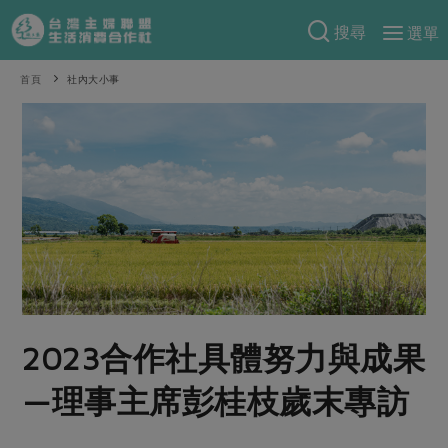
搜尋
選單
產品分類
首頁
社內大小事
當季蔬果
食譜料理
一籃菜
當令水果
食材
特別企畫
芽苗類
蕈菇類
米食
預購活動
綠主張
辛香料類
麵食
把最好的台灣味帶回家！
觀點文章
關於合作社
肉食
奶蛋豆・五穀
防災用品預購圓滿結束
主婦食堂
一籃菜真心話
海鮮
蛋
乳製品
認識合作社
重要公告
2026年端午節預購圓滿結束
社內大小事
合作聯合國
2023合作社具體努力與成果
常備菜
豆製品
米麵雜糧
關於我們
更多預購活動
產品故事
生活提案
蔬食
—理事主席彭桂枝歲末專訪
合作社組織
肉品・水產
樂齡生活
親子食育
蛋料理
當季產品
員工與求才