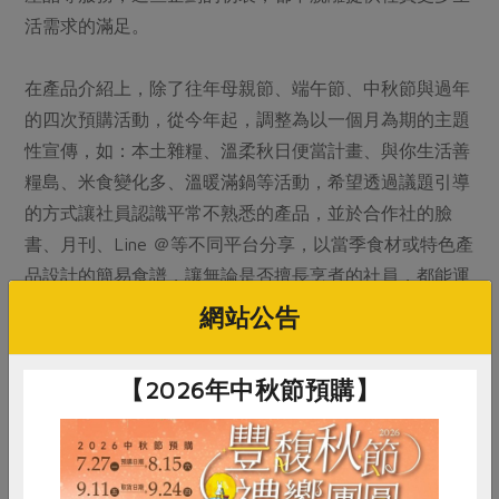
活需求的滿足。
在產品介紹上，除了往年母親節、端午節、中秋節與過年
的四次預購活動，從今年起，調整為以一個月為期的主題
性宣傳，如：本土雜糧、溫柔秋日便當計畫、與你生活善
糧島、米食變化多、溫暖滿鍋等活動，希望透過議題引導
的方式讓社員認識平常不熟悉的產品，並於合作社的臉
書、月刊、Line ＠等不同平台分享，以當季食材或特色產
品設計的簡易食譜，讓無論是否擅長烹煮的社員，都能運
用社內產品照顧自己與家人的健康。
網站公告
【2026年中秋節預購】