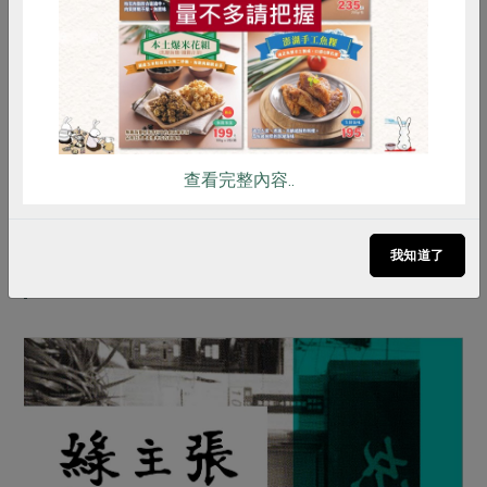
雞蛋
食安
共同購買
彭桂枝
座右銘是「一群平凡人，造就一件不平凡的事」，致
查看完整內容..
力於實踐女性在公民社會的參與與教育。曾經投入勞
工運動，持續參與環境運動，2021年起擔任合作社理
事主席。
我知道了