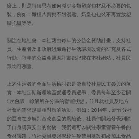
廢上，則是持續思考如何減少各類塑膠包材及不必要的包
裝，例如：雜糧八寶粥不附湯匙、奶皇包包裝不再置放塑
膠托盤等等。
關注在地社會：本社藉由每年的公益金贊助計畫，支持社
員、生產者及非政府組織進行生活環境改造的研究及各式
行動。每年的公益金贊助計畫都記載在本社網站，社員民
眾均可瀏覽。
上述生活者的全面生活檢討都是源自於社員民主參與的落
實：本社定期辦理地區營運委員選舉，委員每年至少召開
5次會議，瞭解所在分區的營運狀態，並且就社員及地方
社會的需求規畫相對應的活動。例如：2014年，新竹分社
的區會在瞭解到基改食品的風險後，社員們開始發覺到除
了自身購買安全的食物，我們還可以關注學童營養午餐的
食材議題，竹社委員發起學校午餐禁用基改初級加工食品