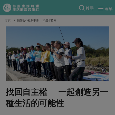
搜尋
選單
產品分類
首頁
翻開合作社故事書 20週年特輯
當季蔬果
食譜料理
一籃菜
當令水果
食材
特別企畫
芽苗類
蕈菇類
米食
預購活動
綠主張
辛香料類
麵食
把最好的台灣味帶回家！
觀點文章
關於合作社
肉食
奶蛋豆・五穀
防災用品預購圓滿結束
主婦食堂
一籃菜真心話
海鮮
蛋
乳製品
認識合作社
重要公告
2026年端午節預購圓滿結束
找回自主權 一起創造另一
社內大小事
合作聯合國
常備菜
豆製品
米麵雜糧
關於我們
更多預購活動
產品故事
生活提案
蔬食
種生活的可能性
合作社組織
肉品・水產
樂齡生活
親子食育
蛋料理
當季產品
員工與求才