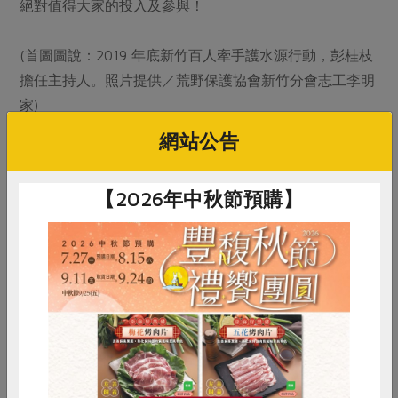
絕對值得大家的投入及參與！
(首圖圖說：2019 年底新竹百人牽手護水源行動，彭桂枝
擔任主持人。照片提供／荒野保護協會新竹分會志工李明
家)
網站公告
【2026年中秋節預購】
惜食
RPET
食譜
減硝酸鹽