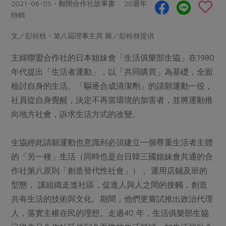
畜產肉類
水產
2021-06-05・翻開合作社故事書 20週年
廚房瑜伽
合作25-經典快閃最後一週
特輯
水畜加工品
料理方式
產品檢驗
合作25-精選產品第四彈
關注議題
文／彭桂枝・第八屆理事主席 圖／彭桂枝提供
烘焙．點心
自主把關
合作25-精選產品第三彈
調理食材・點心
減硝酸鹽
惜食
主婦聯盟合作社的日本姐妹會「生活俱樂部生協」在1980
醬料
檢驗報告
更多當季產品
調味醬料/南北貨
烘焙
非基改運動
支持本土農糧
年代提出「生活者運動」，以「共同購買」為基礎，全面
湯品．鍋物
硝酸鹽檢驗
檢討自身的生活。「驅逐合成清潔劑」的請願運動一役，
休閒零嘴
沖泡飲品
廢核運動
能源議題
漬物
社員從自身覺醒，決定不再當環境的加害者，並將運動推
議題活動
保健食品
減添加物
減塑減廢
涼拌沙拉
向地方社會，訴求生活方式的改變。
社員權益
主婦聯盟X樂齡網特約優惠案
公益金
食農教育
飲品
居家好物
合作社法規
30%rPET紅烏龍茶
生協經此請願運動也意識到必須建立一個尊重生活者主體
更多議題
美妝保養
個人清潔
社務專區
的「另一種」生活（同時也是台日韓三國姐妹會共通的合
2024農業發展計畫年度報告
主題食譜
生活者e週報
作社第八原則「創造替代性社會」）， 運用店鋪及班的
家庭清潔
織品
選舉專區
更多議題活動
型態， 讓組織走進社區，促進人與人之間的接觸，創造
異國料理
日用品
圖書禮品
綠主張月刊
共有生活的技術與文化。期間，他們更嘗試推出政治代理
年菜食譜
防災用品
最新消息
把最好的台灣味帶回家！
人，落實主權在民的理想。走過40 年，生活俱樂部生協
典藏閱覽室
養身食補