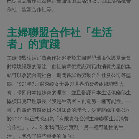
已從食品合作社延伸到全面性的生活領域，如生活福祉合
媒體報導
最新產品
節慶大餐
作社、能源合作社等。
下載專區
優惠專區
主婦聯盟合作社「生活
高麗菜海鮮煎餅
地區活動
素食專區
者」的實踐
社務會議
地區活動
樂齡友善
活動報下載
主婦聯盟生活消費合作社起源於主婦聯盟環境保護基金會
對環境議題的關注，創社前輩們意識到藉由消費力量的集
結可以改變台灣社會，期間嘗試過勞動合作社及公司等型
態。1991年7月翁秀綾女士參與世界消費者組織聯盟大
會，帶回日本姐妹會的理念，並且翻譯日本生活俱樂部生
協橫田克巳理事長《我是生活者－創造另一種可能性」一
書，前輩們有感於日本姐妹會的理念，決定將綠主張公司
於2001 年正式改組為「有限責任台灣主婦聯盟生活消費
合作社」。20 年來我們努力實踐「另一種可能性的生
活」，包含了這些重要的面向：