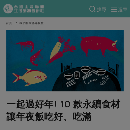
搜尋
選單
產品分類
首頁
我們的家傳年夜飯
當季蔬果
食譜料理
一籃菜
當令水果
食材
特別企畫
芽苗類
蕈菇類
米食
預購活動
綠主張
辛香料類
麵食
把最好的台灣味帶回家！
觀點文章
關於合作社
肉食
奶蛋豆・五穀
防災用品預購圓滿結束
主婦食堂
一籃菜真心話
海鮮
蛋
乳製品
認識合作社
重要公告
2026年端午節預購圓滿結束
一起過好年! 10 款永續食材
社內大小事
合作聯合國
常備菜
豆製品
米麵雜糧
關於我們
更多預購活動
產品故事
生活提案
蔬食
讓年夜飯吃好、吃滿
合作社組織
肉品・水產
樂齡生活
親子食育
蛋料理
當季產品
員工與求才