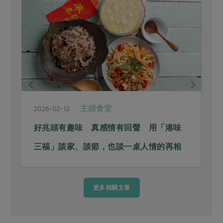
主婦食堂
2026-02-12
2
好兆頭有趣味 真感情有回聲 用「港味
三福」談家、談節，也談一桌人情的再相
逢
更多相關文章