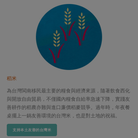
媒體報導
最新產品
節慶大餐
下載專區
優惠專區
高麗菜海鮮煎餅
地區活動
素食專區
社務會議
地區活動
樂齡友善
活動報下載
稻米
為台灣閩南移民最主要的糧食與經濟來源，隨著飲食西化
與開放自由貿易，不僅國內糧食自給率急速下降，實踐友
善耕作的稻農亦難與進口廉價稻麥競爭。過年時，年夜餐
桌擺上一鍋友善環境的台灣米，也是對土地的祝福。
支持本土友善的台灣米