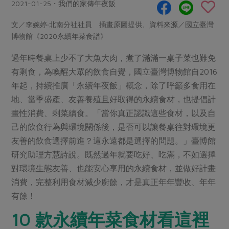
畜產肉類
水產
2021-01-25・我們的家傳年夜飯
廚房瑜伽
合作25-經典快閃最後一週
水畜加工品
料理方式
文／李婉婷‧北南分社社員 插畫原圖提供、資料來源／國立臺灣
產品檢驗
合作25-精選產品第四彈
關注議題
博物館《2020永續年菜食譜》
烘焙．點心
自主把關
合作25-精選產品第三彈
調理食材・點心
減硝酸鹽
惜食
過年時餐桌上少不了大魚大肉，煮了滿滿一桌子菜也難免
醬料
檢驗報告
更多當季產品
調味醬料/南北貨
烘焙
有剩食，為喚醒大眾的飲食自覺，國立臺灣博物館自2016
非基改運動
支持本土農糧
湯品．鍋物
年起，持續推廣「永續年夜飯」概念，除了呼籲多食用在
硝酸鹽檢驗
休閒零嘴
沖泡飲品
廢核運動
能源議題
漬物
地、當季盛產、友善養殖且好取得的永續食材，也提倡計
議題活動
保健食品
減添加物
減塑減廢
畫性消費、剩菜續食。「當你真正認識這些食材，以及自
涼拌沙拉
社員權益
主婦聯盟X樂齡網特約優惠案
己的飲食行為與環境關係後，是否可以讓餐桌往對環境更
公益金
食農教育
飲品
居家好物
合作社法規
友善的飲食選擇前進？這永遠都是選擇的問題。」臺博館
30%rPET紅烏龍茶
更多議題
研究助理方慧詩說。既然過年就要吃好、吃滿，不如選擇
美妝保養
個人清潔
社務專區
2024農業發展計畫年度報告
對環境生態友善、也能安心享用的永續食材，並做好計畫
主題食譜
生活者e週報
家庭清潔
織品
選舉專區
更多議題活動
消費，完整利用食材減少廚餘，才是真正年年豐收、年年
異國料理
日用品
圖書禮品
有餘！
綠主張月刊
年菜食譜
防災用品
最新消息
把最好的台灣味帶回家！
10 款永續年菜食材看這裡
典藏閱覽室
養身食補