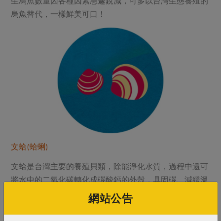
生烏魚數量因各種因素急遽銳減，可多以台灣生態養殖的
烏魚替代，一樣鮮美可口！
文蛤(蛤蜊)
文蛤是台灣主要的養殖貝類，除能淨化水質，過程中還可
將水中的二氧化碳轉化成碳酸鈣的外殼，具固碳、減緩溫
室效應作用。而以生態混養的文蛤，透過魚蝦間的各司其
網站公告
職，達到生態與水質平衡，不需施用藥物，也能健康成
長。