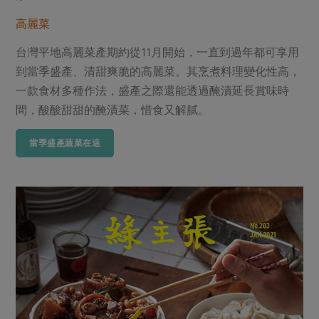
高麗菜
台灣平地高麗菜產期約從11月開始，一直到過年都可享用
到當季盛產、清甜爽脆的高麗菜。其烹煮料理變化性高，
一款食材多種作法，盛產之際還能透過醃漬延長賞味時
間，酸酸甜甜的醃漬菜，惜食又解膩。
當季盛產蔬菜在這