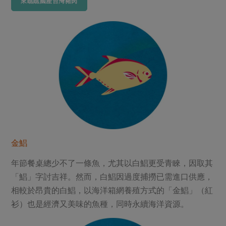
來瞧瞧國產台灣豬肉
金鯧
年節餐桌總少不了一條魚，尤其以白鯧更受青睞，因取其
「鯧」字討吉祥。然而，白鯧因過度捕撈已需進口供應，
相較於昂貴的白鯧，以海洋箱網養殖方式的「金鯧」（紅
衫）也是經濟又美味的魚種，同時永續海洋資源。