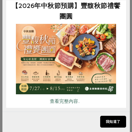
【2026年中秋節預購】豐馥秋節禮饗
團圓
惜食
RPET
食譜
減硝酸鹽
雞蛋
食安
共同購買
透抽
相較於烏賊、墨魚、花枝等頭足目海鮮，透抽的生命週期
較短、產卵量極大，族群數量可較快速恢復，在《台灣海
查看完整內容..
鮮選擇指南》裡，屬於綠燈等級的永續食材，且不需使用
具破壞力的底拖漁法捕撈，是十分適合年節餐桌的海鮮食
材。
我知道了