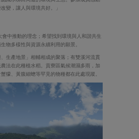
些改變，讓人與環境共好。」
約大會中推動的理念；希望找到環境與人和諧共生
顧生物多樣性與資源永續利用的願景。
態、生產地景」相輔相成的聚落；有雙溪河流貫
統農法在此種植水稻。貢寮區氣候潮濕多雨，加
食蟹獴、黃腹細蟌等罕見的物種都在此處現蹤。