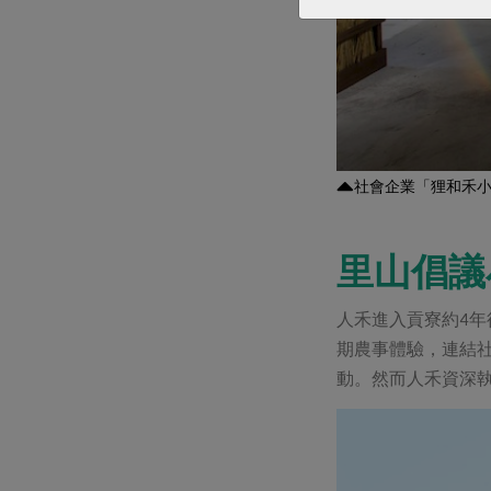
社會企業「狸和禾小
里山倡議
人禾進入貢寮約4年
期農事體驗，連結
動。然而人禾資深