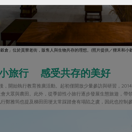
穀倉」位於貢寮老街，販售人與生物共存的理想。(照片提供／狸禾和小穀
小旅行 感受共存的美好
後，開始執行教育推廣活動。起初僅開放少量參訪與研習，201
社會大眾與農田。此外，從季節性小旅行逐步發展生態旅遊，帶
執行鄭雅筠也提及梯田田埂太常踩踏會有塌陷之虞，因此也控制