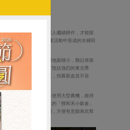
要讓水田留下來，因此要讓人繼續耕作，才能留
水梯田生態保育計畫」，農業活動中形成的水梯田
坡地，田間道路窄、加上耕地面積小，難以倚靠
山村獨自育種的稻米，雖可抵抗強烈的東北季
年務農的長者。薛博聞坦言，招募新血並不容
、除草劑；順應田區乘載不使用大型農機，維持
濕地環境。由在地居民成立的「狸和禾小穀倉」
支持；同時也建設生活空間，方便有意願來此幫