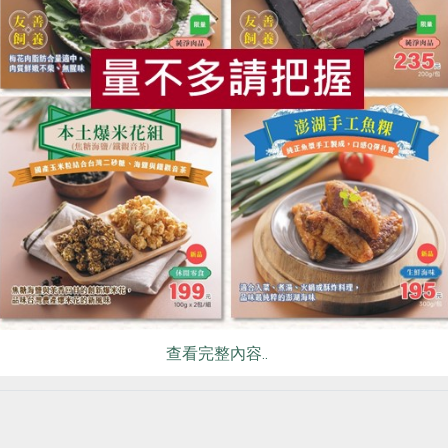
食
RPET
食譜
減硝酸鹽
雞蛋
食安
共同
查看完整內容..