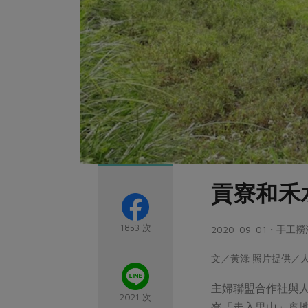
貢寮和禾
1853 次
2020-09-01・手
文／黃淥 照片提供／
主婦聯盟合作社與人
2021 次
寮「走入里山」實