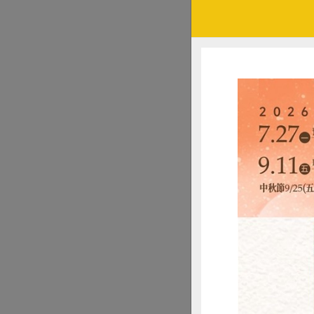
維護生態
「談到『生態保育
下地景與生態。」人
也是保育對象，而
水梯田維持耕作不
農業機械，只能用
風，但產量也較平
易：「思考如何吸
目前在地組成的「
梯田穩固也降低農
則協助田間稽核與
農、學習的人居住