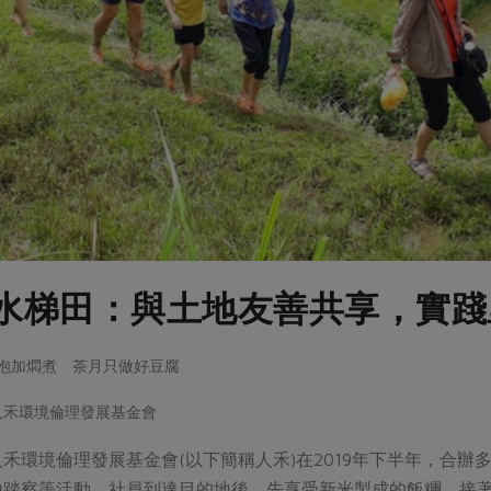
水梯田：與土地友善共享，實踐
工撈泡加燜煮 茶月只做好豆腐
人禾環境倫理發展基金會
禾環境倫理發展基金會(以下簡稱人禾)在2019年下半年，合
地踏察等活動。社員到達目的地後，先享受新米製成的飯糰，接