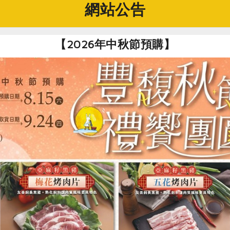
網站公告
多樣存續的水田
【2026年中秋節預購】
』通常會想到維護原始自然環境，但若要保育水田中的生物，就
禾保育處處長薛博聞說明。2009年林務局推動「林務局重要
人禾承接林務局的專案，進行水梯田生態保育工作。
易，耕地面積與勞動力高齡化是主因。水梯田位於不利耕作的山
人工、獸力或小型農機生產。另一方面，貢寮水梯田所種植的是
地農田少一半以上，收入並不多，願意在此耕種的多半是在地常
引理念相同的年輕人相對重要。」
和禾生產班」，班員需遵守友善環境作業規範，田區不使用農藥
機運轉傷害土壤裡的生物，且盡可能全年田間蓄水，維持一定的
生態調查，也以高於市價的價格向班員保價收購稻米，提高經濟
，希望留住人，傳承農耕技術、保持水梯田生態。