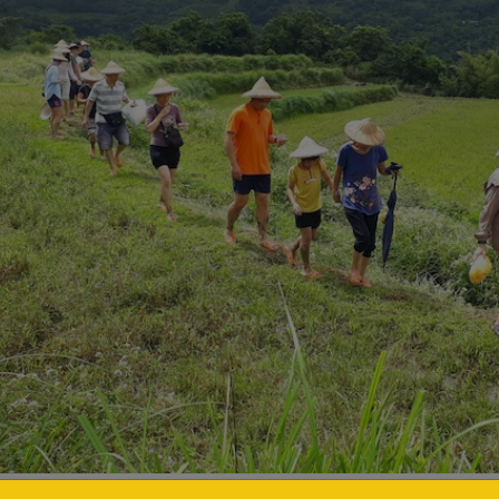
員換上指定拖鞋到休耕的水梯田巡看，此舉可避免外地鞋子帶來的汙染。