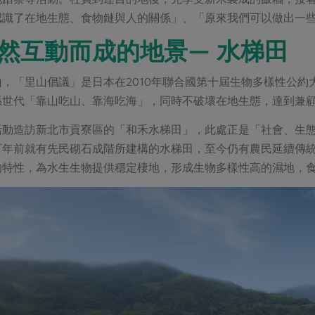
認識了在地生態、食物鏈與人的關係」、「原來我們可以做出一
然互動而成的地景— 水梯田
，「里山倡議」是日本在2010年聯合國第十屆生物多樣性公
孫世代「靠山吃山、靠海吃海」，同時不破壞在地生態，達到兼
活動造訪新北市貢寮區的「和禾水梯田」，此處正是「社會、生
百年前就有先民砌石成階所建構的水梯田，至今仍有農民延續傳
的特性，為水生生物提供穩定棲地，形成生物多樣性高的濕地，