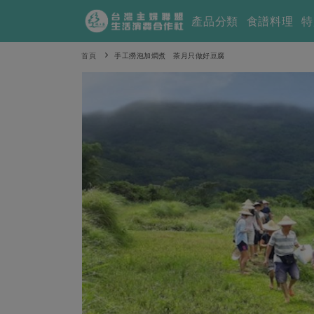
產品分類
食譜料理
特
首頁
手工撈泡加燜煮 茶月只做好豆腐