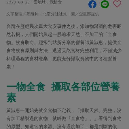
畜產肉類
水產
2020-03-28・愛地球，我惜食
廚房瑜伽
傳到心坎裡，誠心又澎派
水畜加工品
料理方式
文字整理／鄭維鈞．北南分社社員 圖／企畫部提供
產品檢驗
合作25-經典快閃最後一週
關注議題
烘焙．點心
台灣在歷經幾次重大食安事件之後，添加物潛藏的危害昭
自主把關
合作25-精選產品第四彈
調理食材・點心
減硝酸鹽
惜食
醬料
然若揭，人們開始興起一股追求天然、不加工的「全食
檢驗報告
更多當季產品
調味醬料/南北貨
烘焙
非基改運動
支持本土農糧
物」飲食取向。經常到站所分享的營養師黃淑惠，提供全
湯品．鍋物
硝酸鹽檢驗
休閒零嘴
沖泡飲品
食物飲食原則與方法，透過天然食材完整利用，不僅減少
廢核運動
能源議題
漬物
議題活動
料理過程的食材廢棄，更能充分攝取食物中的各種營養
保健食品
減添加物
減塑減廢
涼拌沙拉
素！
社員權益
主婦聯盟X樂齡網特約優惠案
公益金
食農教育
飲品
居家好物
合作社法規
30%rPET紅烏龍茶
更多議題
一物全食 攝取各部位營養
美妝保養
個人清潔
社務專區
2024農業發展計畫年度報告
素
主題食譜
生活者e週報
家庭清潔
織品
選舉專區
更多議題活動
異國料理
日用品
圖書禮品
黃淑惠一開始先就全食物下定義，「攝取天然、完整，沒
綠主張月刊
年菜食譜
有加工精製過的食物，就叫做『全食物』。」看得到食物
防災用品
最新消息
傳到心坎裡，誠心又澎派
典藏閱覽室
養身食補
的原型、知道它的來源、沒有過度加工，都是判斷的依