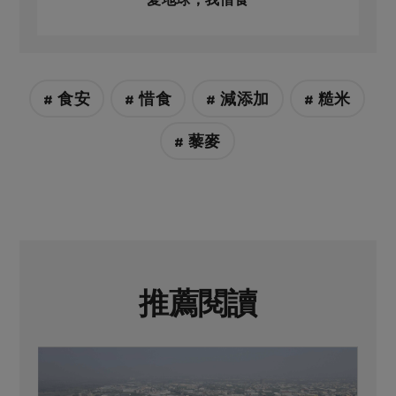
# 食安
# 惜食
# 減添加
# 糙米
# 藜麥
推薦閱讀