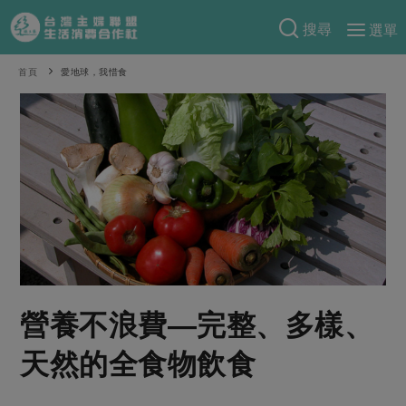
搜尋
選單
產品分類
首頁
愛地球，我惜食
當季蔬果
食譜料理
一籃菜
當令水果
食材
特別企畫
芽苗類
蕈菇類
米食
預購活動
綠主張
辛香料類
麵食
把最好的台灣味帶回家！
觀點文章
關於合作社
肉食
奶蛋豆・五穀
防災用品預購圓滿結束
主婦食堂
一籃菜真心話
海鮮
蛋
乳製品
認識合作社
重要公告
2026年端午節預購圓滿結束
營養不浪費―完整、多樣、
社內大小事
合作聯合國
常備菜
豆製品
米麵雜糧
關於我們
更多預購活動
產品故事
生活提案
蔬食
天然的全食物飲食
合作社組織
肉品・水產
樂齡生活
親子食育
蛋料理
當季產品
員工與求才