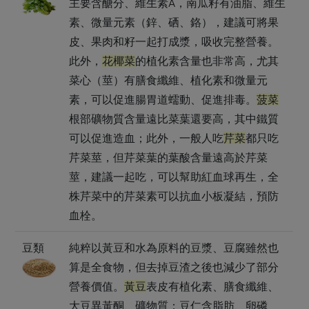
主要含醣分、維生素A，南瓜籽有油脂、維生
素、微量元素（鋅、硒、鉻），建議可將果
皮、果肉和籽一起打成漿，吸收完整營養。
此外，
花椰菜
的植化素含量也非常高，尤其
菜心（莖）有膳食纖維、植化素和微量元
素，可以促進腸胃道蠕動、促進排毒。
菠菜
根部礦物質含量遠比菜葉還要高，其中鐵質
可以促進造血；此外，一般人吃
芹菜
都只吃
芹菜莖，但芹菜葉的葉酸含量遠高於芹菜
莖，建議一起吃，可以幫助紅血球再生，全
株芹菜中的芹菜素可以抗血小板凝結，預防
血栓。
豆類
純粹以黃豆和水為原料的豆漿、豆腐雖然也
算是全食物，但去掉豆渣之後也減少了部分
營養價值。
黃豆
表皮有植化素、膳食纖維、
大豆異黃酮、礦物質；豆仁含脂肪、卵磷