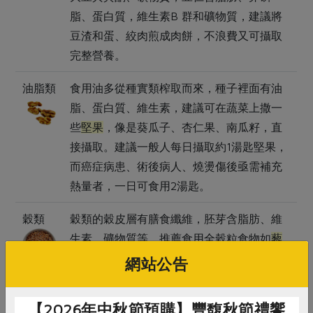
脂、蛋白質，維生素B 群和礦物質，建議將
豆渣和蛋、絞肉煎成肉餅，不浪費又可攝取
完整營養。
油脂類
食用油多從種實類榨取而來，種子裡面有油
脂、蛋白質、維生素，建議可在蔬菜上撒一
些
堅果
，像是葵瓜子、杏仁果、南瓜籽，直
接攝取。建議一般人每日攝取約1湯匙堅果，
而癌症病患、術後病人、燒燙傷後亟需補充
熱量者，一日可食用2湯匙。
穀類
穀類的穀皮層有膳食纖維，胚芽含脂肪、維
生素、礦物質等，推薦食用全穀粒食物如
藜
麥
。藜麥內的胺基酸種類豐富，非常適合做
網站公告
為素食者補充蛋白質的來源，有助身體組織
修復；紅藜麥和黑藜麥的植化素可以保護血
【2026年中秋節預購】豐馥秋節禮饗