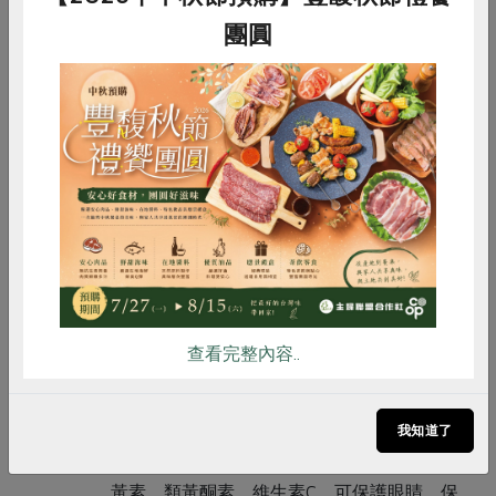
管內膜的柔軟度，保護心血管，也有抗發炎
團圓
效果；黑藜麥的礦物質含量高，幫助造血，
清除自由基，建議貧血的人可以多吃藜麥。
另外
糙米穀
皮層的膳食纖維可以促進腸胃蠕
動、糊粉層有豐富的維生素B 群，尤其大量
維生素B1 可以促進正常神經傳導，維生素B6
惜食
RPET
食譜
減硝酸鹽
可維持心情愉快。另外
紅薏仁
富含膳食纖維
雞蛋
食安
共同購買
和維生素B 群，特別一提外殼可以穩定血糖
上升、降血脂；
薏仁
在許多臨床實驗中都有
抗病毒、提高免疫功能的效果。
水果
特別推薦
紫葡萄
，花青素含量高，可以保護
查看完整內容..
眼睛；
芭樂
含維生素C，β- 胡蘿蔔素、沒食
子酸等強力抗氧化營養素，可強化黏膜、增
強免疫；
小番茄
有胡蘿蔔素、茄紅素、槲皮
我知道了
素，可維護心血管功能；
柑橘
的蘿蔔素、葉
黃素、類黃酮素、維生素C，可保護眼睛、保