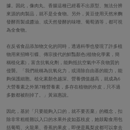
媒體報導
最新產品
據。因此，像肉丸、香腸這種已經看不出原型、無法分辨
節慶大餐
下載專區
來源的肉製品，就不是全食物。另外，黃豆使用天然米麴
優惠專區
發酵而製成醬油、或天然發酵的味噌、葡萄酒等，都可視
高麗菜海鮮煎餅
為全食物。
地區活動
素食專區
社務會議
地區活動
在反省食品添加物文化的同時，透過科學也發現了許多植
樂齡友善
活動報下載
物用來招蜂引蝶、傳宗接代的鮮豔顏色(植物化學素，簡
稱植化素)，富含抗氧化劑，能夠抵抗空氣中不良物質的
侵襲。「我們統稱為抗氧化力，或清除自由基的能力，能
夠保護細胞。植化素顏色越深、營養價值越高，就成為6
大營養素之外第7種營養素，多存在植物的外皮，只不過
多數都被削掉了。」黃淑惠說。
因此，基於「只要能夠入口的，就不要丟棄」的概念，扣
除非常粗糙難以入口的水果外皮如荔枝皮，她鼓勵食用包
括葡萄、火龍果、香蕉的果皮，即便是鳳梨皮都可以拿去