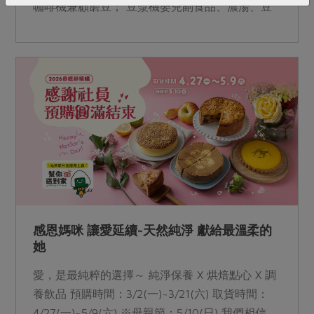
咖啡機兼顧磨豆； 豆漿機嬰兒副食品、濃湯、豆
漿難不倒； 氣泡水機機身使用再生原料製作，蘊
含友善環境的心意。 &nbsp;
感恩媽咪 讓愛延續~天然純淨 獻給最溫柔的
她
愛，是最純粹的選擇～ 純淨保養 X 烘焙點心 X 調
養飲品 預購時間：3/2(一)~3/21(六) 取貨時間：
4/27(一)~5/9(六) ※母親節：5/10(日) 我們相信，