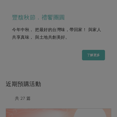
畜產肉類
水產
廚房瑜伽
合作25-經典快閃最後一週
水畜加工品
料理方式
產品檢驗
合作25-精選產品第四彈
豐馥秋節．禮饗團圓
關注議題
烘焙．點心
自主把關
合作25-精選產品第三彈
調理食材・點心
減硝酸鹽
惜食
今年中秋， 把最好的台灣味，帶回家！ 與家人
醬料
檢驗報告
更多當季產品
調味醬料/南北貨
烘焙
非基改運動
支持本土農糧
共享真味， 與土地共創美好。
湯品．鍋物
硝酸鹽檢驗
休閒零嘴
沖泡飲品
廢核運動
能源議題
漬物
議題活動
保健食品
了解更多
減添加物
減塑減廢
涼拌沙拉
社員權益
主婦聯盟X樂齡網特約優惠案
公益金
食農教育
飲品
居家好物
合作社法規
30%rPET紅烏龍茶
更多議題
美妝保養
個人清潔
社務專區
2024農業發展計畫年度報告
近期預購活動
主題食譜
生活者e週報
家庭清潔
織品
選舉專區
更多議題活動
異國料理
共 27 篇
日用品
圖書禮品
綠主張月刊
年菜食譜
防災用品
最新消息
把最好的台灣味帶回家！
典藏閱覽室
養身食補