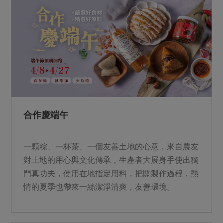
期中南部遭遇豪雨致災， 我們的農友、生產者也
是這次中秋預購品項供應者， 邀請社員共同以實
際行動支持生產者， 讓中秋團圓之際， 成為從產
地到餐桌最堅實的後盾。 取貨時間：
9/22(一)~10/4(六) 中秋節：10/6(一)站所當天暫停
服務一日 &nbsp; &nbsp;
合作慶端午
一顆粽、一杯茶、一個友善土地的心意，來自農友
對土地的用心與文化傳承，生產者大展身手使出獨
門真功夫，使用在地指定用料，把關製作過程，熱
情的夏季也帶來一絲潔淨清爽，友善環境。
&nbsp;