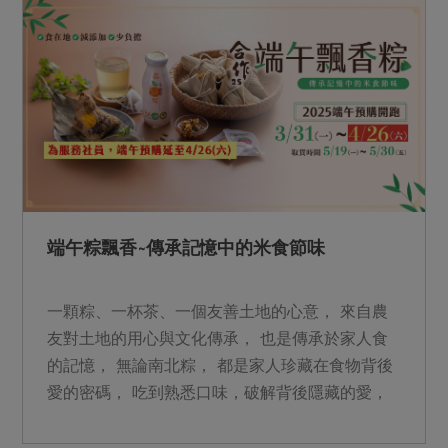
端午粽飄香~傳承記憶中的米食節味
一顆粽、一杯茶、一個友善土地的心意， 來自農
友對土地的用心與文化傳承， 也是傳承於家人食
的記憶， 無論南北粽， 都是家人珍藏在食物背後
愛的密碼， 吃到熟悉口味，破解背後隱藏的愛，
那就是我們常說的「媽媽(爸爸)的味道」。 &nbsp;