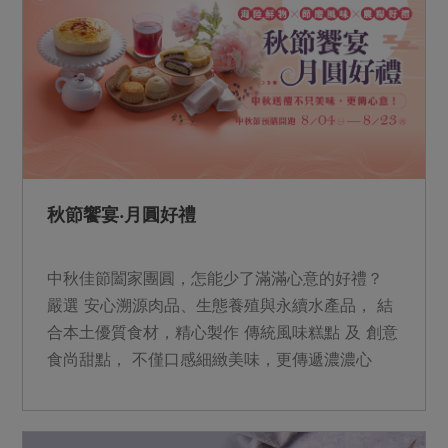
媒體報導
最新產品
節慶大餐
下載專區
優惠專區
高麗菜海鮮煎餅
地區活動
素食專區
社務會議
地區活動
樂齡友善
活動報下載
秋節饗宴‧月圓好禮
中秋佳節闔家團圓，怎能少了滿滿心意的好禮？
嚴選 安心溯源肉品、生態養殖與永續水產品， 結
合本土優質食材，精心製作 傳統風味糕點 及 創意
食尚甜點， 不僅口感細緻美味，更傳遞濃濃心
意， 讓每一次分享，都帶上最溫暖的祝福。 我們
集結消費力量支持共同購買， 把對土地的愛、以
及環境的永續， 化成餐桌上守護家人的力量。 近