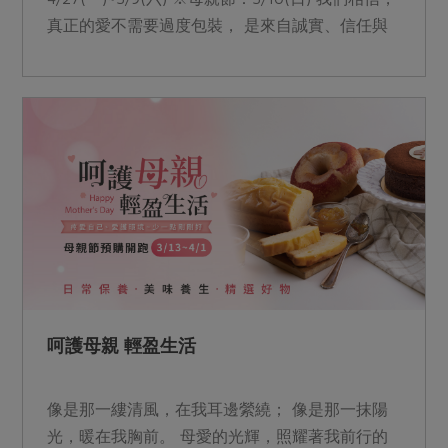
真正的愛不需要過度包裝， 是來自誠實、信任與
永續的選擇。 謝謝每一位母親， 用日常的溫柔與
純粹，守護家庭與生活。 這份溫柔，我們已實踐
了四分之一世紀， 25年來， 主婦聯盟合作社與生
產者、社員攜手同行， 共同勾勒純淨美好的生活
輪廓。 Pi錢包加碼登錄&nbsp; &nbsp;留言領取試
用品 Pi錢包加碼登錄&nbsp; &nbsp;留言領取試用
品
呵護母親 輕盈生活
像是那一縷清風，在我耳邊縈繞； 像是那一抹陽
光，暖在我胸前。 母愛的光輝，照耀著我前行的