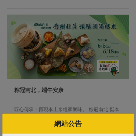
則： ＊不添加螢光增白劑。 ＊不使用甲醛、氨、
苯、酚等化學物質。 ＊不使用偶氮染料。 ＊不使
用對環境造成污染的氯系漂白劑 ＊使用氧系漂白
劑－過氧化氫。 ＊全程台灣加工生產 預購時間：
2021/12/13(一)~2022/01/01(六) 取貨時間：
2022/04/11(一)~2022/04/23(六) ※今年因製作被
胎的老師傅調養身體，有機棉被胎暫停預購。 ※
站所提供樣布可供參考材質、觸感、厚度。
粽冠南北，端午安康
匠心傳承！再現本土米糧家鄉味。 粽冠南北 挺本
土、食在地 找回記憶中的糯米香~ 這一口粽，包
網站公告
進土地的溫柔與職人的堅持。 從一粒米到一顆
粽，主婦聯盟為您守護最純粹的家鄉味。 &nbsp;