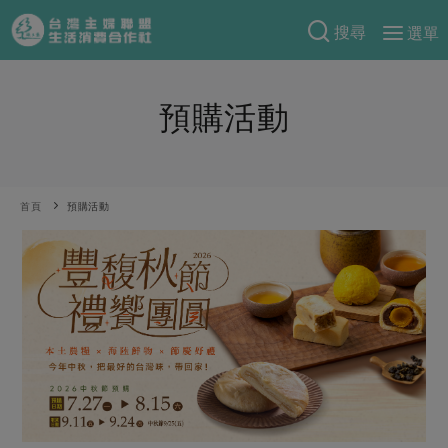
搜尋
選單
產品分類
預購活動
當季蔬果
食譜料理
一籃菜
當令水果
食材
特別企畫
芽苗類
蕈菇類
米食
首頁
預購活動
預購活動
綠主張
辛香料類
麵食
把最好的台灣味帶回家！
觀點文章
關於合作社
肉食
奶蛋豆・五穀
防災用品預購圓滿結束
主婦食堂
一籃菜真心話
海鮮
蛋
乳製品
認識合作社
重要公告
2026年端午節預購圓滿結束
社內大小事
合作聯合國
常備菜
豆製品
米麵雜糧
關於我們
更多預購活動
產品故事
生活提案
蔬食
合作社組織
肉品・水產
樂齡生活
親子食育
蛋料理
當季產品
員工與求才