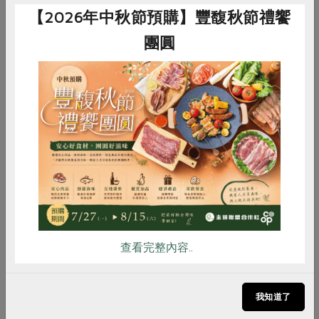
【2026年中秋節預購】豐馥秋節禮饗
團圓
惜食
RPET
食譜
減硝酸鹽
雞蛋
食安
共同購買
享受幸福~優雅生活的神隊友
查看完整內容..
提供「安全、健康」的食材是我們的開始 2024年
我們以搭配合作社食材為主軸 持續為社員把關 展
我知道了
現方便備餐和優雅生活的積極態度 一機多便利：