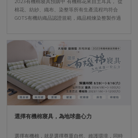
2023有機棉寢具預購中 有機棉花來自土耳其， 從
棉花、紡紗、織布、染整等所有生產流程均符合
GOTS有機紡織品認證規範，織品精煉染整製作過
程中堅持著以下原則： ＊不添加螢光增白劑。 ＊
不使用甲醛、氨、苯、酚等化學物質與偶氮染料。
＊不使用對環境造成污染的氯系漂白劑；使用氧系
漂白劑－過氧化氫。 ※全程台灣加工生產 &nbsp;
預購時間：2022/08/15(一)~2022/09/03(六) 取貨
時間：2022/12/26(一)~2023/01/07(六) 棉被胎取
貨時間：2022／09／19（一）~2022/12／
31（六）由生產者直接寄送 ※站所提供樣布可供
參考材質、觸感、厚度 &nbsp;
選擇有機棉寢具，為地球盡心力
選擇有機棉，就是選擇尊重自然、維護環境，同時