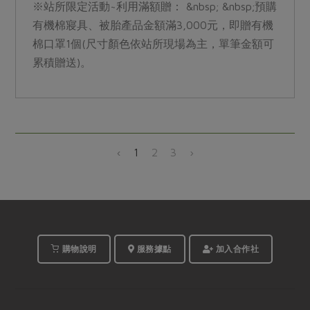
※站所限定活動~利用滿額贈： &nbsp; &nbsp;預購
有機棉寢具、被胎產品金額滿3,000元，即贈有機
棉口罩1個(尺寸顏色依站所現場為主，單筆金額可
累積贈送)。
‹
1
2
3
›
購物說明
服務據點
加入合作社