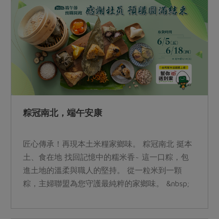
粽冠南北，端午安康
匠心傳承！再現本土米糧家鄉味。 粽冠南北 挺本
土、食在地 找回記憶中的糯米香~ 這一口粽，包
進土地的溫柔與職人的堅持。 從一粒米到一顆
粽，主婦聯盟為您守護最純粹的家鄉味。 &nbsp;