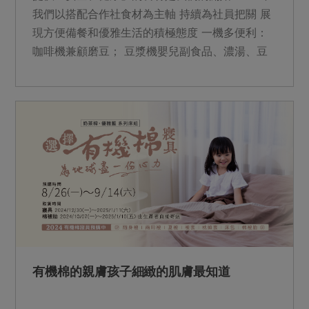
我們以搭配合作社食材為主軸 持續為社員把關 展
現方便備餐和優雅生活的積極態度 一機多便利：
咖啡機兼顧磨豆； 豆漿機嬰兒副食品、濃湯、豆
漿難不倒； 氣泡水機機身使用再生原料製作，蘊
含友善環境的心意。 &nbsp;
有機棉的親膚孩子細緻的肌膚最知道