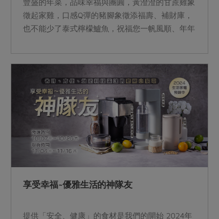
豐盛的年菜，品味幸福與團圓，黃澄澄的甘蔗雞象
徵起家雞，口感Q彈的豬腳象徵添福壽、補財庫，
也不能少了泰式檸檬鱸魚，祝福您一帆風順、年年
有餘。 讓我們一同迎接新的一年，用滿懷感激的
心意，把幸福的滋味留在心間。 &nbsp;
享受幸福~優雅生活的神隊友
提供「安全、健康」的食材是我們的開始 2024年