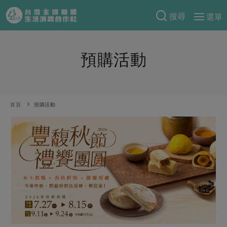
搜尋
選單
產品分類
預購活動
當季蔬果
食譜料理
一籃菜
當令水果
食材
特別企畫
芽苗類
蕈菇類
米食
首頁
預購活動
預購活動
綠主張
辛香料類
麵食
把最好的台灣味帶回家！
觀點文章
關於合作社
肉食
奶蛋豆・五穀
防災用品預購圓滿結束
主婦食堂
一籃菜真心話
海鮮
蛋
乳製品
認識合作社
重要公告
2026年端午節預購圓滿結束
社內大小事
合作聯合國
常備菜
豆製品
米麵雜糧
關於我們
更多預購活動
產品故事
生活提案
蔬食
合作社組織
肉品・水產
樂齡生活
親子食育
蛋料理
當季產品
員工與求才