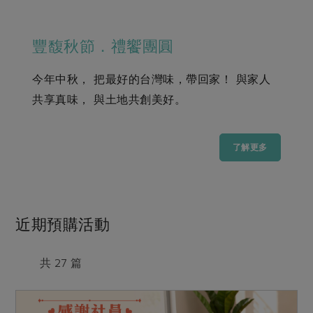
畜產肉類
水產
廚房瑜伽
傳到心坎裡，誠心又澎派
水畜加工品
料理方式
產品檢驗
合作25-經典快閃最後一週
豐馥秋節．禮饗團圓
關注議題
烘焙．點心
自主把關
合作25-精選產品第四彈
調理食材・點心
減硝酸鹽
惜食
今年中秋， 把最好的台灣味，帶回家！ 與家人
醬料
檢驗報告
更多當季產品
調味醬料/南北貨
烘焙
非基改運動
支持本土農糧
共享真味， 與土地共創美好。
湯品．鍋物
硝酸鹽檢驗
休閒零嘴
沖泡飲品
廢核運動
能源議題
漬物
議題活動
保健食品
了解更多
減添加物
減塑減廢
涼拌沙拉
社員權益
主婦聯盟X樂齡網特約優惠案
公益金
食農教育
飲品
居家好物
合作社法規
30%rPET紅烏龍茶
更多議題
美妝保養
個人清潔
社務專區
2024農業發展計畫年度報告
近期預購活動
主題食譜
生活者e週報
家庭清潔
織品
選舉專區
更多議題活動
異國料理
共 27 篇
日用品
圖書禮品
綠主張月刊
年菜食譜
防災用品
最新消息
把最好的台灣味帶回家！
典藏閱覽室
養身食補