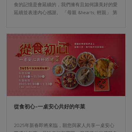
食的記憶是會延續的，我們擁有且如何讓美好的愛
延續並表達內心感謝。 「母親 &hearts; 輕親」 第
一個「輕」代表合作社選擇品項的成分單純和減添
加，希望獻給母親對身體最純粹的心意。 第二個
「親」代表合作社精選的產品，從親愛的家人甚至
是親愛的自己所選擇出發。 ※為方便線上下單社
員達到配送免運門檻，2025年精選好物產品(例
如：米漢堡、玉米水餃...等)提供社員可於預購出貨
時一同到貨。 取貨時間：4/28(一)~5/10(六) 母親
節：5/11(日) &nbsp;
從食初心~一桌安心共好的年菜
2025年新春即將來臨，願您與家人共享一桌安心