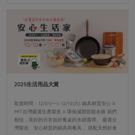
團圓共享的幸福記憶。 【Pi錢包加碼活動】-已結
束 活動範圍：站所、線上下單(EC) 活動時間：
12/1(一)～12/20(六)， 活動辦法： (1)參與合作社
2026年貨預購案，使用Pi拍錢包(Pi APP)並綁定玉
山銀行Pi信用卡結帳。 (2)年貨預購單筆訂單滿
4,800元，享100P幣回饋，滿6,800元再享100P
幣，總計200P幣，每位社員(社員編號)限領1次(不
含原基本回饋)。 注意事項： (1)數量有限，贈完為
止。 (2)活動結束後隔月底P幣直接匯入APP帳號
中。 &nbsp; &nbsp; &nbsp;&nbsp;&nbsp;龍馬精神
2025生活用品大賞
年菜組覆熱方式下載
取貨時間：12/01(一)~12/13(六) 鍋具材質安心 X
MIT台灣嚴選生產製造 X 環保減塑節能永續 我們
相信，美好的日常始於餐桌的永續選擇。 嚴選台
灣製造、安心材質的鍋具與餐具， 搭配天然好食