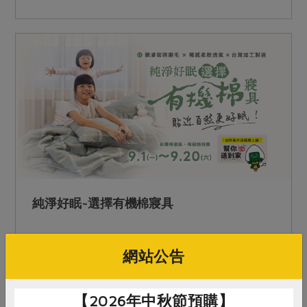
材的溫暖料理，讓每一餐都吃得安心又暖心。 守
護全家人安心生活，減少環境負擔，溫柔照顧地球
健康。 【2025生活用品大賞預購活動】 安心生活
家~滿額抽就送 只要於生活用品大賞預購滿1,800
元，即可抽多項好禮！滿3,500元還可加碼抽
COCO樂炒鍋等大獎！ 邀請社員一起與我們守護全
家人的安心生活，減少環境負擔，溫柔的照顧地球
健康。 &nbsp;&nbsp;活動詳情與大獎內容請點我
&nbsp;
純淨好眠~選擇有機棉寢具
我們相信， 一夜好眠的開始，是選擇對的寢具。
網站公告
照顧土地與環境，給全家人最純淨安心的守護。
寢具取貨時間：2026/01/06(二)~1/17(六) 棉被胎
【2026年中秋節預購】
(生產者直送)：2025/11/1(六)~2026/01/30(五)-生