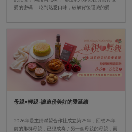
愛的密碼， 吃到熟悉口味，破解背後隱藏的愛，
那就是我們常說的「媽媽(爸爸)的味道」。 &nbsp;
母親♥輕親~讓這份美好的愛延續
2026年是主婦聯盟合作社成立第25年，回想25年
前的那群母親，已經成為了另一個母親的母親，而