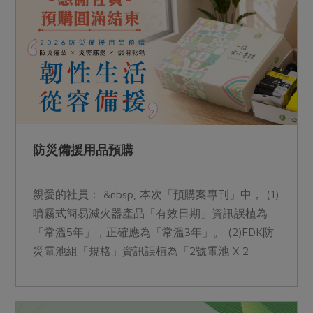
媒體報導
最新產品
節慶大餐
下載專區
優惠專區
高麗菜海鮮煎餅
地區活動
素食專區
社務會議
地區活動
樂齡友善
活動報下載
防災備援用品預購
親愛的社員： &nbsp; 本次「預購案專刊」中， (1)
噴霧式簡易滅火器產品「有效日期」資訊誤植為
「常溫5年」，正確應為「常溫3年」。 (2)FDK防
災電池組「規格」資訊誤植為「2號電池 X 2
顆」，正確應為「1號電池 x 2顆」。 造成不便，
敬請見諒。