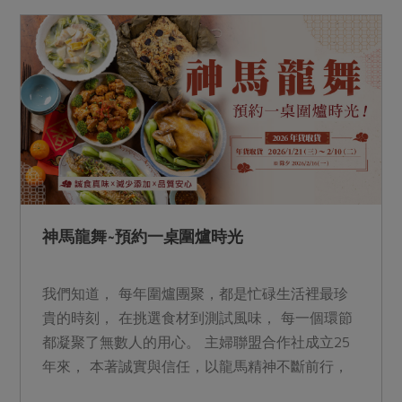
了四分之一世紀， 25年來， 主婦聯盟合作社與生
產者、社員攜手同行， 共同勾勒純淨美好的生活
輪廓。 Pi錢包加碼登錄&nbsp; &nbsp;留言領取試
用品 Pi錢包加碼登錄&nbsp; &nbsp;留言領取試用
品
神馬龍舞~預約一桌圍爐時光
我們知道， 每年圍爐團聚，都是忙碌生活裡最珍
貴的時刻， 在挑選食材到測試風味， 每一個環節
都凝聚了無數人的用心。 主婦聯盟合作社成立25
年來， 本著誠實與信任，以龍馬精神不斷前行，
只為端上一桌讓人安心的真實好味， 成為全家人