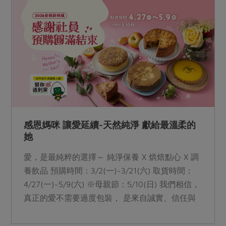
感恩媽咪 讓愛延續~天然純淨 獻給最溫柔的
她
愛，是最純粹的選擇～ 純淨保養 X 烘焙點心 X 調
養飲品 預購時間：3/2(一)~3/21(六) 取貨時間：
4/27(一)~5/9(六) ※母親節：5/10(日) 我們相信，
真正的愛不需要過度包裝， 是來自誠實、信任與
永續的選擇。 謝謝每一位母親， 用日常的溫柔與
純粹，守護家庭與生活。 這份溫柔，我們已實踐