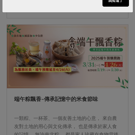
我知道了
食尚甜點， 不僅口感細緻美味，更傳遞濃濃心
意， 讓每一次分享，都帶上最溫暖的祝福。 我們
集結消費力量支持共同購買， 把對土地的愛、以
及環境的永續， 化成餐桌上守護家人的力量。 近
期中南部遭遇豪雨致災， 我們的農友、生產者也
是這次中秋預購品項供應者， 邀請社員共同以實
際行動支持生產者， 讓中秋團圓之際， 成為從產
地到餐桌最堅實的後盾。 取貨時間：
9/22(一)~10/4(六) 中秋節：10/6(一)站所當天暫停
服務一日 &nbsp; &nbsp;
端午粽飄香~傳承記憶中的米食節味
一顆粽、一杯茶、一個友善土地的心意， 來自農
友對土地的用心與文化傳承， 也是傳承於家人食
的記憶， 無論南北粽， 都是家人珍藏在食物背後