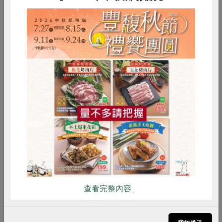
產者陸續寄送、無法指定到貨日期
惜食
RPET
食譜
減硝酸鹽
雞蛋
食安
共同購買
秋節饗宴‧月圓好禮
中秋佳節闔家團圓，怎能少了滿滿心意的好禮？
查看完整內容..
嚴選 安心溯源肉品、生態養殖與永續水產品， 結
合本土優質食材，精心製作 傳統風味糕點 及 創意