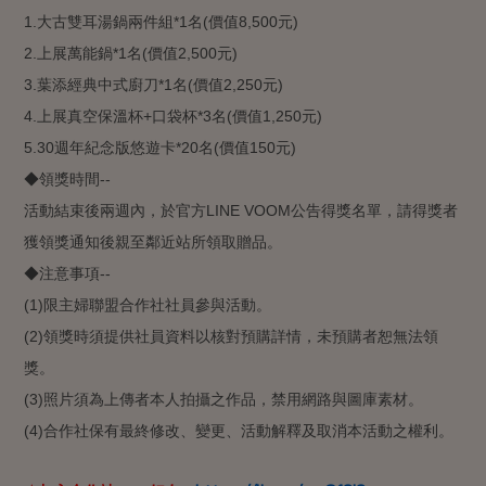
1.
大古雙耳湯鍋兩件組*1名(價值8,500元)
2.
上展萬能鍋*1名(價值2,500元)
3.
葉添經典中式廚刀*1名(價值2,250元)
4.
上展真空保溫杯+口袋杯*3名(價值1,250元)
5.30
週年紀念版悠遊卡*20名(價值150元)
◆領獎時間--
活動結束後兩週內，於官方LINE VOOM公告得獎名單，請得獎者
獲領獎通知後親至鄰近站所領取贈品。
◆注意事項--
(1)
限主婦聯盟合作社社員參與活動。
(2)
領獎時須提供社員資料以核對預購詳情，未預購者恕無法領
獎。
(3)
照片須為上傳者本人拍攝之作品，禁用網路與圖庫素材。
(4)
合作社保有最終修改、變更、活動解釋及取消本活動之權利。