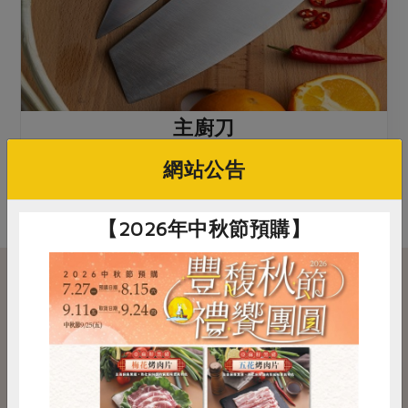
主廚刀
1入，900元
網站公告
🛒 點此訂購 🛒
【2026年中秋節預購】
【保溫瓶&316不銹鋼餐具系
列】
惜食
RPET
食譜
減硝酸鹽