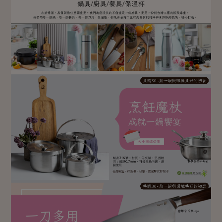
畜產肉類
水產
廚房瑜伽
合作25-經典快閃最後一週
水畜加工品
料理方式
產品檢驗
合作25-精選產品第四彈
關注議題
烘焙．點心
自主把關
合作25-精選產品第三彈
調理食材・點心
減硝酸鹽
惜食
醬料
檢驗報告
更多當季產品
調味醬料/南北貨
烘焙
非基改運動
支持本土農糧
湯品．鍋物
硝酸鹽檢驗
休閒零嘴
沖泡飲品
廢核運動
能源議題
漬物
議題活動
保健食品
減添加物
減塑減廢
涼拌沙拉
社員權益
主婦聯盟X樂齡網特約優惠案
公益金
食農教育
飲品
居家好物
合作社法規
30%rPET紅烏龍茶
更多議題
美妝保養
個人清潔
社務專區
2024農業發展計畫年度報告
主題食譜
生活者e週報
家庭清潔
織品
選舉專區
更多議題活動
異國料理
日用品
圖書禮品
綠主張月刊
年菜食譜
防災用品
最新消息
把最好的台灣味帶回家！
典藏閱覽室
養身食補