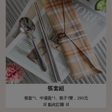
筷套組
筷套*1、中湯匙*1、筷子1雙，290元
🛒 點此訂購 🛒