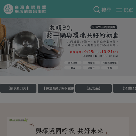
搜尋
選單
產品分類
當季蔬果
食譜料理
一籃菜
當令水果
食材
特別企畫
芽苗類
蕈菇類
米食
預購活動
綠主張
辛香料類
麵食
把最好的台灣味帶回家！
觀點文章
關於合作社
肉食
奶蛋豆・五穀
【鍋具&刀具】
【保溫瓶&316不銹鋼餐具系列】
【紀念品】
【預購須
防災用品預購圓滿結束
主婦食堂
一籃菜真心話
海鮮
蛋
乳製品
認識合作社
重要公告
2026年端午節預購圓滿結束
社內大小事
合作聯合國
常備菜
豆製品
米麵雜糧
關於我們
更多預購活動
產品故事
生活提案
蔬食
合作社組織
肉品・水產
樂齡生活
親子食育
蛋料理
當季產品
員工與求才