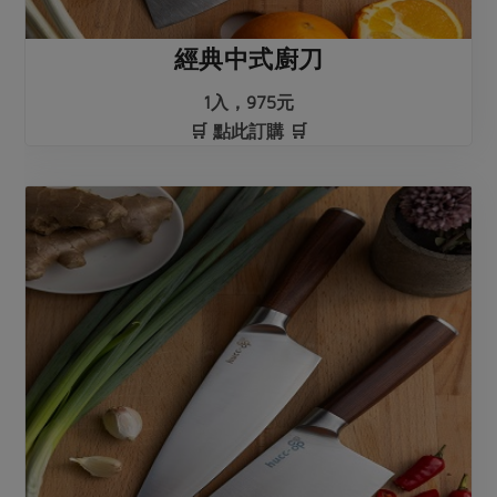
經典中式廚刀
1入，975元
🛒 點此訂購 🛒