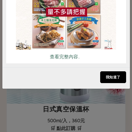
雞蛋
食安
共同購買
查看完整內容..
我知道了
日式真空保溫杯
500ml/入，360元
🛒 點此訂購 🛒