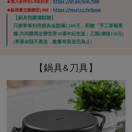
https://lin.ee/waCf8l8
★加入合作社LINE好友：
https://reurl.cc/nr6pae
★點我看怎麼綁定LINE：
【廚具預購滿額贈】
只要單筆利用廚具金額滿1,500元，即贈「手工草莓果
醬-共同購買改變世界30週年紀念版」乙瓶(價值150元)
(單筆金額不累送，數量有限送完為止)
【鍋具&刀具】