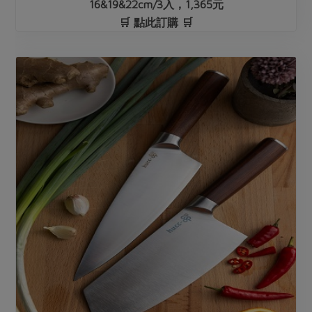
16&19&22cm/3入，1,365元
🛒 點此訂購 🛒