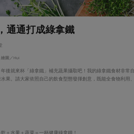
，通通打成綠拿鐵
堂
繪圖／Hui
，年後就來杯「綠拿鐵」補充蔬果攝取吧！我的綠拿鐵食材非常
凍水果。請大家依照自己的飲食型態發揮創意，既能全食物利用
果乾＋水果＋蔬菜＝一杯健康綠拿鐵！