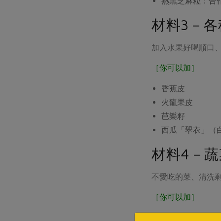
熟黑芝麻粒：合
材料3－各
加入水果好喝順口
［你可以加］
香蕉皮
火龍果皮
芭樂籽
西瓜「翠衣」（
材料4－蔬
不愛吃的菜、清洗
［你可以加］
地瓜藤