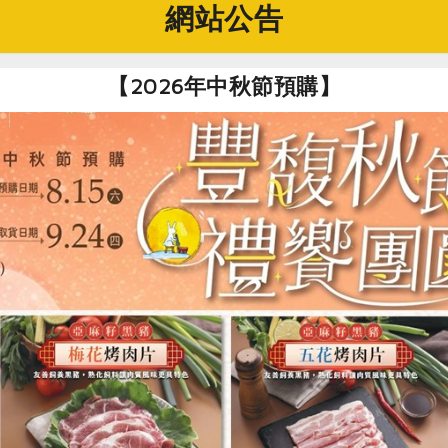
網站公告
外葉
馬鈴薯、胡蘿蔔（燙熟後冷凍備用）
【2026年中秋節預購】
次燙多一點，可分次用完）
部打在一起！
即完成，打完盡快連渣一起飲用喔！忙碌時，可一次做2天分量冷
果你是……
：水果盡量減少、甚至不用。
可加入薑片、薑黃粉。
拿鐵當「自製綜合維他命」補充營養。
：可用碳水化合物以外的食材。