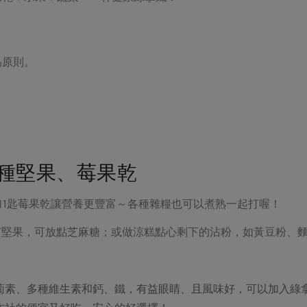
為原則。
各種堅果、莓果乾
加1匙莓果乾讓營養更豐富～各種雜糧也可以煮熟一起打喔！
有堅果，可放點芝麻糖；或做涼糕點心剩下的沾粉，如黃豆粉、
蔔素、多種維生素和鈣、鐵，有益眼睛、且風味好，可以加入綠