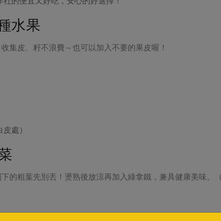
作社的便宜又好吃，安心的好選擇！
種水果
、收集皮、籽不浪費～也可以加入不要的果皮喔！
白皮處）
菜
剩下的粗葉先別丟！燙熟後放涼再加入綠拿鐵，兼具健康美味。