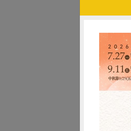
玉米鬚
花椰菜、高麗菜
根莖類如山藥、
黑／白木耳（一
步驟－全
加入果汁機一起打
小提醒：如
想控制血糖的人
體質寒涼的人：
挑食的人：用綠
吃生酮飲食的人