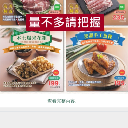
食
RPET
食譜
減硝酸鹽
雞蛋
食安
共同
查看完整內容..