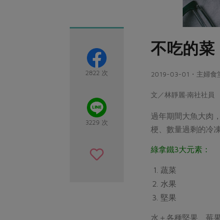
不吃的菜
2822 次
2019-03-01・主婦食
文／林靜麗‧南社社員 
過年期間大魚大肉
3229 次
梗、數量過剩的冷
綠拿鐵3大元素：
蔬菜
水果
堅果
水＋各種堅果、莓