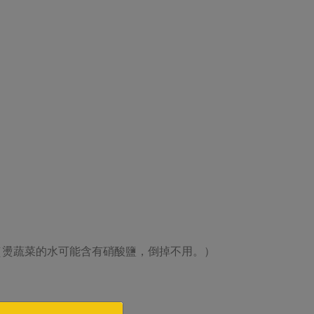
（燙蔬菜的水可能含有硝酸鹽，倒掉不用。）