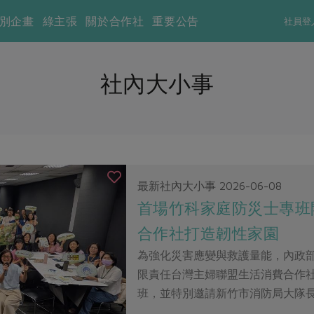
別企畫
綠主張
關於合作社
重要公告
社員登
社內大小事
最新社內大小事
2026-06-08
首場竹科家庭防災士專班開
合作社打造韌性家園
為強化災害應變與救護量能，內政
限責任台灣主婦聯盟生活消費合作
班，並特別邀請新竹市消防局大隊長