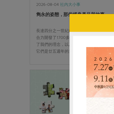
2026-08-04
社內大小事
雋永的姿態，那些經典產品與故事
長達四分之一世紀的時光，合作社與生產者
合力開發了1700多項產品，每一項都回應
了我們的理念，以及社員與時俱進的需求。
它們是廿五週年的里程碑，更是未來的引路
石。