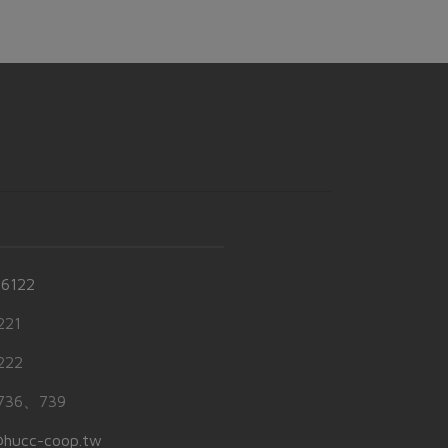
-6122
21
22
36、739
hucc-coop.tw