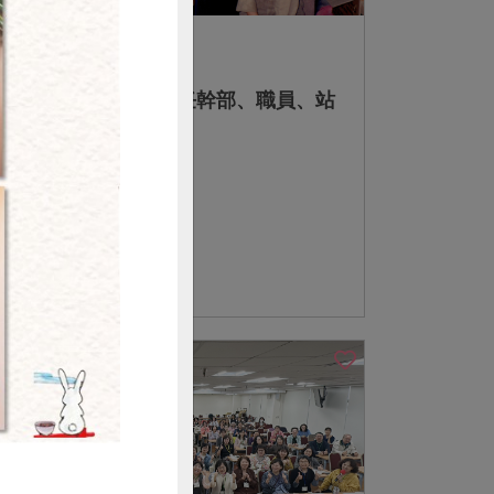
2026-07-14
社內大小事
一路同行的身影 選任幹部、職員、站
務
購買