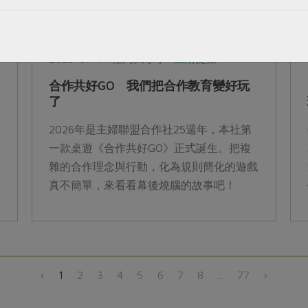
2026-07-14
社內大小事
生活提案
品
合作共好GO 我們把合作教育變好玩
了
2026年是主婦聯盟合作社25週年，本社第
一款桌遊《合作共好GO》正式誕生。把複
雜的合作理念與行動，化為規則簡化的遊戲
真不簡單，來看看幕後燒腦的故事吧！
‹
1
2
3
4
5
6
7
8
...
77
›