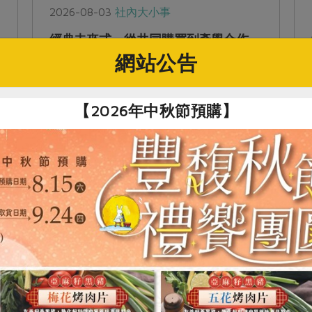
2026-08-03
社內大小事
經典未來式 從共同購買到產學合作，
奠定永續耕作的基石
網站公告
過去三十年來，主婦聯盟合作社透過實際行
動，支持本土友善農業生產、關注食品安全
【2026年中秋節預購】
及農業發展等議題。然而，近年來隨著氣候
變遷加劇，土壤劣化，以及農業人口老化等
問題，農業生產面臨更多新型態的考驗，傳
統仰賴經驗累積的模式面臨斷層。如何透過
科學化管理協助農友穩定生產，已成為農業
永續發展的重要課題。