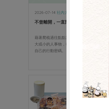
2026-07-14
社內大小事
不曾離開，一直陪伴的人事物
惜
藉著爬梳過往點點滴滴、讓我們回顧這些或
大或小的人事物，從故事中找尋屬於合作社
自己的行動密碼。