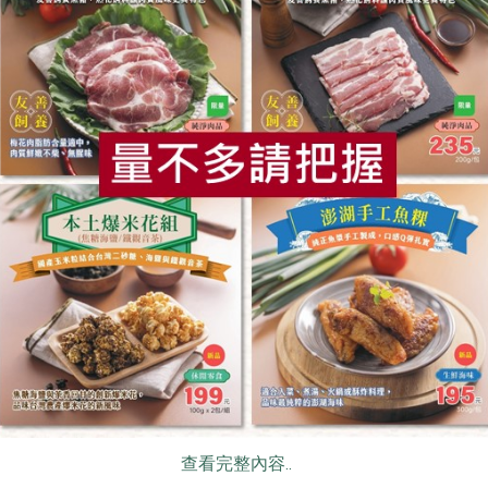
2026-07-14
社內大小事
一直引領的實踐藍圖 組織部、活動×
站所、委員會
食
RPET
食譜
減硝酸鹽
雞蛋
食安
共同
查看完整內容..