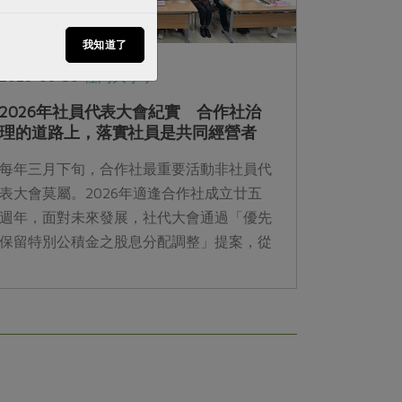
我知道了
2026-06-30
社內大小事
2026年社員代表大會紀實 合作社治
理的道路上，落實社員是共同經營者
每年三月下旬，合作社最重要活動非社員代
表大會莫屬。2026年適逢合作社成立廿五
週年，面對未來發展，社代大會通過「優先
保留特別公積金之股息分配調整」提案，從
發想、討論、溝通到表決，展現合作社民主
治理的選擇。