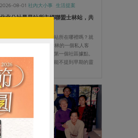
2026-08-01
社內大小事
生活提案
北北分社最早站所主婦聯盟士林站，共
同購買的起點
你知道，全台最有歷史的站所在哪裡嗎？就
在臺北士林。1994年，士林的一個私人客
廳，成了共同購買運動的第一個社區據點。
談到士林站的誕生，就不能不提到早期的靈
魂人物：現為「生活者工作坊」、「智立勞
動合作社」的創辦人翁美川。