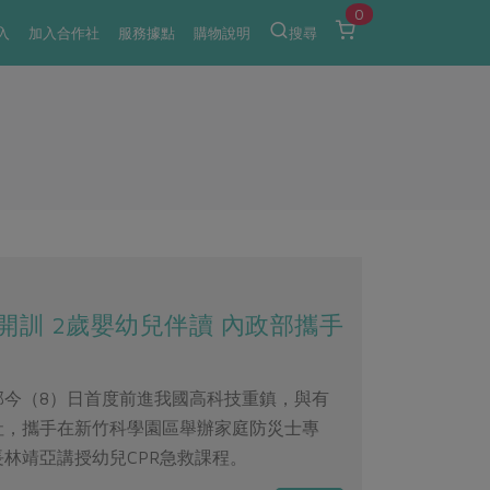
0
入
加入合作社
服務據點
購物說明
搜尋
訓 2歲嬰幼兒伴讀 內政部攜手
部今（8）日首度前進我國高科技重鎮，與有
社，攜手在新竹科學園區舉辦家庭防災士專
林靖亞講授幼兒CPR急救課程。