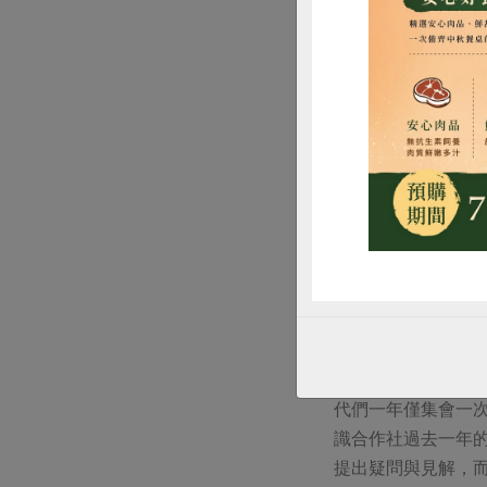
屆理事選舉能適用
惜
之慮，最後主席裁
所頒布的選舉辦法
同學習、共同承擔
相信「地區營運」
你要走得快一點，
表）
資訊透明
文／王瑞聰
「請讓我們知道更
會為合作社的最高
代們一年僅集會一
識合作社過去一年
提出疑問與見解，