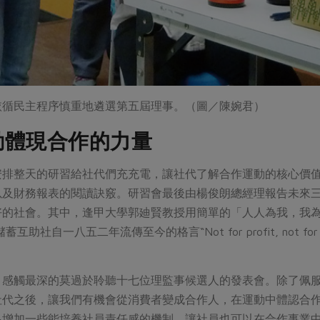
依循民主程序慎重地遴選第五屆理事。（圖／陳婉君）
動體現合作的力量
安排整天的研習給社代們充充電，讓社代了解合作運動的核心價
以及財務報表的閱讀訣竅。研習會最後由楊俊朗總經理報告未來
好的社會。其中，逢甲大學郭廸賢教授用簡單的「人人為我，我
社自一八五二年流傳至今的格言“Not for profit, not for char
，感觸最深的莫過於聆聽十七位理監事候選人的發表會。除了佩
社代之後，讓我們有機會從消費者變成合作人，在運動中體認合
多增加一些能培養社員責任感的機制，讓社員也可以在合作事業