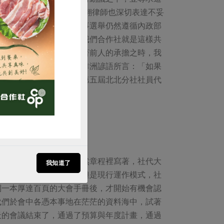
對的立場，法律顧問李鳳翱律師也深切表達不妥
購買
法性，議程維持不變，理事選舉仍然遵循內政部
正直的決心喝采！是的，我們合作社就是這樣共
些些的改變。當我們享受著前人的承擔之時，我
能解決問題與困難。誠如非洲諺語所言：「如果
合作人！加油！（作者：第五屆北北分社社員代
隊發送著這樣的訊息。雖然章程裡寫著，社代大
我知道了
通過預算與業務計畫等，但是現行運作模式，社
到一本厚達百頁的大會手冊後，才開始有機會認
代們於會中各憑本事地在茫茫的資料海中，試著
天的會議結束了，通過了預算與年度計畫，通過