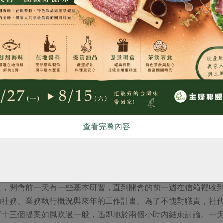
此一辦法的解決之道。不過在監事會報告時， 監事們明白表達反
食
RPET
食譜
減硝酸鹽
雞蛋
食安
共同
定休息十分鐘，全場陷入熱烈的討論。末了，主席宣布為顧及合
。當下我體會充分溝通的重要，也為合作社最終還是秉持誠信、
，就是要這樣全社一起來，才能成就那一些些的力量，達到那一
是我們開啟社員參與的鑰匙，透過各種會議與對話凝聚共識，就
那就自己一個人走；如果你想要走得遠，那就要大家一起走！」
是共識的開始
查看完整內容..
多！」社代們在社代大會裡，不斷地向理事們、總經理與行政團
權力單位，修制各種章程、聽取社務報告、選舉與罷免理監事、
次，開會前一天有一些基本研習，直到開會的前一週在信箱裡收
的社務、業務執行概況與來年的工作計畫。為了不愧對職責，社
而十三個提案如風吹過一般，迅即地於兩個小時內結束討論。一