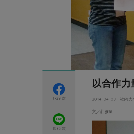
以合作力
1729 次
2014-04-03・社內
文／莊雅量
1835 次