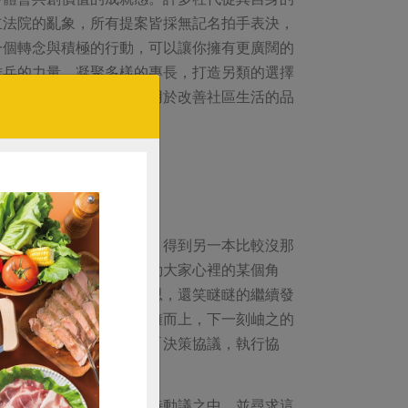
立法院的亂象，所有提案皆採無記名拍手表決，
一個轉念與積極的行動，可以讓你擁有更廣闊的
雄兵的力量，凝聚多樣的專長，打造另類的選擇
，將自己的才能與經驗，用於改善社區生活的品
分社社員代表）
本大會手冊參加社代研習，得到另一本比較沒那
兩個珍貴畫面，希望能觸動大家心裡的某個角
話時，不僅沒有放棄的意思，還笑瞇瞇的繼續發
上喉糖的、端來開水的一擁而上，下一刻岫之的
作社新的組織架構，以及「決策協議，執行協
保障名額」的提案放進臨時動議之中，並尋求這