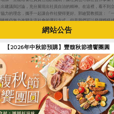
提出建議與討論，充分展現出社員自治的精神。在這裡，看不到
行協力的理念，攜手一起讓合作社變得更好。郭廸賢教授說：「
們雖然仍無力改變主流社會的運行方式，但是我們可以發揮螞蟻
。對所有社員來說，最簡單的便是抽空參與班或站所的地區營運
網站公告
排個時間一起去參加週報上的地區營運吧！（作者：第五屆北南
方能走遠
【2026年中秋節預購】豐馥秋節禮饗團圓
年第一次參加社代大會，為了明白社代大會的任務，帶著厚厚一
還有接下來兩天，前所未有的經歷。佩服之餘，謹在此試圖描繪
淑德主席就說過岫之理事「燒聲」，當第三堂課岫之說出第一句
音」，說時遲那時快，梅相監事主席跳出來當翻譯，同時間，獻
少，配合著「大家一起唸」的策略運用，真的清楚解釋了我們合
淑德主席請求將昨日已獲五十幾位社代連署的「理事選舉各分社