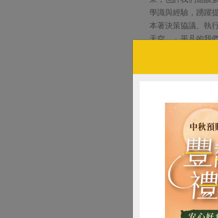
學識與經驗，踴躍
本著決策協議、執
天空。」平凡的我
供世人學習與效法
質。夥伴們，我們
共同前進
文／邱炘正
我是一個菜鳥，今
麼厚的研習手冊，
落。研習會初始，
出「沒有聲音的聲
聲音竟然恢復了不
力」的真諦。
三月十六日一早，