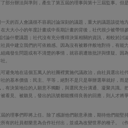
訂了部分辦法與準則，產生了第五屆的理事與第十三屆監事。但
開一天的百人會議很不容易討論深刻的議題，重大的議題該從地
，在大大小小的年度計畫或中長期計畫的背後，社代很少被帶領
們討論什麼議題；社代沒有充分獲得決策相關的資訊，相較於討
在社員中建立我們的可依賴感。因為沒有被夥伴般地對待，有能
旦組織發生問題或有不清楚的事情，就容易遭致批評與懷疑。因
作社。
無可避免地在這個五萬人的社團裡實施代議政治，由社員選出社
作社的基本價值：民主、平等，絕對不是只是舉辦選舉就好，而
訊，有決策地位的人願意不獨斷，與選民充分溝通、凝聚共識。
會被看見、被聽見，發出的訊號都能獲得良善的回應，則人才將
五屆的理事們即將上任。除了感謝他們願意承擔，期待他們能堅
使所有的社員都樂意為合作社付出，並成為改變世界的種子。（