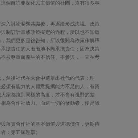
是這個自許要深化民主價值的社團，還有很多事
方深入討論凝聚共識後，再逐級形成決議、政策
參與制訂計畫或政策擬定的過程，所以也不知道
論，我們更多是被告知，所以很難為政策作解釋
力承擔責任的人漸漸地不願承擔責任；因為決策
為不被尊重而產生的不信任、不參與，一直在考
代，然後社代在大會中選舉出社代的代表：理
是必須有能力的人願意提攜能力不足的人，有資
把大家都拉到同樣的高度，才不會有視野的差
爭相為合作社效力。而這一切的發動者，便是我
持與落實合作社的基本價值與道德價值，更期待
作者：第五屆理事）