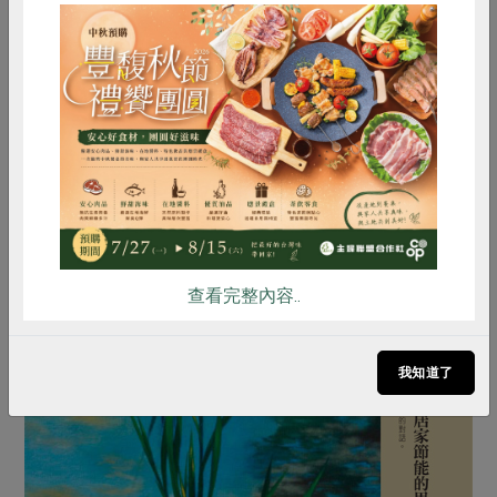
全網的可持續未來而前進。（作者：本屆理事主席）
原刊登於2014年3月126期《綠主張》月刊。
惜食
RPET
食譜
減硝酸鹽
雞蛋
食安
共同購買
查看完整內容..
我知道了