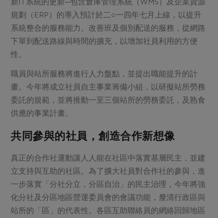
新IT系統的更新─包含倉庫管理系統（WMS）及企業資源
規劃（ERP）的導入預計於二○一四年七月上線，以提升
系統整合的服務能力。改善班及個別配送的服務，從網路
下單到配送路線與時間的擴充，以增加社員利用的方便
性。
職員與站所服務將進行人力盤點，並提出職能提升的計
畫。今年將成立社員自主事業籌備小組，以研擬站所勞務
委託的規範，並將推動一至三個站所的勞務委託，及熟食
供應的事業計畫。
共同參與的社員，創造合作新想像
真正的合作社運動讓人人能在社區中落實基層民主，並建
立支持與互助的社區。為了擴大社員對合作社的參與，進
一步落實「分社分立，分區自治」的民主治理，今年將強
化分社及分區地區營運委員會的會議功能，釐清行政區與
站所的「區」的代表性。各區互助聯絡員的網絡回歸地區