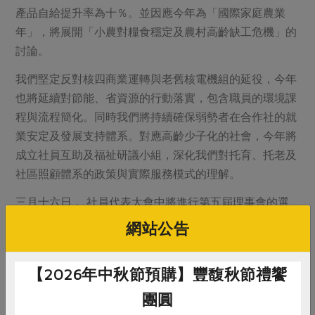
產品自給提升率為十％。並因應今年為「國際家庭農業
年」，將展開「小農對糧食穩定及農村高齡缺工危機」的
討論。
我們堅定反對核四商業運轉與老舊核電機組的延役，今年
也將延續對節能、省資源的行動落實，包含職員的環境課
程與流程簡化。同時我們將持續確保弱勢者在合作社的就
業安定及發展支持體系。對應高齡少子化的社會，今年將
成立社員互助及福祉研議小組，深化我們對托育、托老及
社區照顧體系的政策與實際服務模式的理解。
三月十六日， 社員代表大會中將進行第五屆理事會的選
舉及今年度監事會改選，三年計畫將交付新任理事與社代
網站公告
們共同推動執行，並鼓勵社員參與地區營運。在共同購買
運動邁入第三個十年的開始，我們持續精進對糧食自給的
【2026年中秋節預購】豐馥秋節禮饗
多樣努力，也將以行動拓展對能源自給及社區照顧體系參
與的決心，朝向建構社區照顧互助網、綠色能源的生活安
團圓