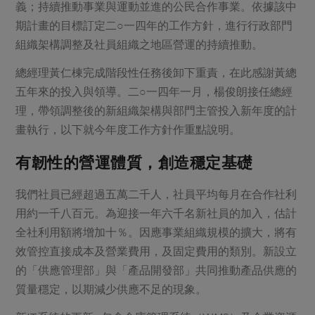
媒體報導
義；持續推動事業與運動並進的公民合作事業。依據該中
最新產品
節慶大餐
期計畫的目標訂定二○一四年的工作方針，進行行政部門
下載專區
組織架構調整及社員組織之地區營運的持續推動。
優惠專區
高麗菜海鮮煎餅
總經理黃仁棟完成階段性任務後卸下重責，在此感謝黃總
地區活動
素食專區
五年來的投入與領導。二○一四年一月，楊俊朗接任總經
社務會議
地區活動
理，帶領調整後的新組織架構與部門主管投入新年度的計
樂齡友善
活動報下載
畫執行，以下就今年度工作方針作重點說明。
有韌性的營運體質，創造穩定基礎
我們社員已經超過五萬二千人，社員平均每月在合作社利
用約一千八百元。為迎接一年六千名新社員的加入，估計
全社利用額將增加十％。因應事業組織規模的擴大，將有
效管控直接成本及營業費用，及固定費用的類別。新設立
的「供應管理部」與「產品開發部」共同推動產品供應的
質量穩定，以期減少供應不足的現象。