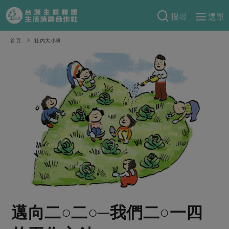
搜尋
選單
產品分類
首頁
社內大小事
當季蔬果
食譜料理
一籃菜
當令水果
食材
特別企畫
芽苗類
蕈菇類
米食
預購活動
綠主張
辛香料類
麵食
把最好的台灣味帶回家！
觀點文章
關於合作社
肉食
奶蛋豆・五穀
防災用品預購圓滿結束
主婦食堂
一籃菜真心話
海鮮
蛋
乳製品
認識合作社
重要公告
2026年端午節預購圓滿結束
社內大小事
合作聯合國
常備菜
豆製品
米麵雜糧
關於我們
更多預購活動
產品故事
生活提案
蔬食
合作社組織
邁向二○二○─我們二○一四
肉品・水產
樂齡生活
親子食育
蛋料理
當季產品
員工與求才