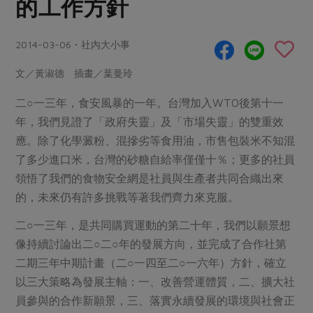
的工作方針
畜產肉類
水產
廚房瑜伽
合作25-經典快閃最後一週
水畜加工品
料理方式
產品檢驗
合作25-精選產品第四彈
2014-03-06・社內大小事
關注議題
烘焙．點心
自主把關
合作25-精選產品第三彈
調理食材・點心
減硝酸鹽
惜食
文／黃淑德 插畫／葉曼玲
醬料
檢驗報告
更多當季產品
調味醬料/南北貨
烘焙
非基改運動
支持本土農糧
二○一三年，食安風暴的一年。台灣加入WTO後第十一
湯品．鍋物
硝酸鹽檢驗
休閒零嘴
沖泡飲品
年，我們見證了「政府失靈」及「市場失靈」的雙重效
廢核運動
能源議題
漬物
應。除了化學澱粉、混摻劣等食用油，市售包裝米不知混
議題活動
保健食品
減添加物
減塑減廢
涼拌沙拉
了多少進口米，台灣的砂糖自給率僅僅十％；更多的社員
社員權益
主婦聯盟X樂齡網特約優惠案
公益金
食農教育
領悟了我們的食物安全網是社員與生產者共同合織出來
飲品
居家好物
合作社法規
30%rPET紅烏龍茶
的，未來仍有許多挑戰等著我們齊力來克服。
更多議題
美妝保養
個人清潔
社務專區
2024農業發展計畫年度報告
二○一三年，是共同購買運動的第二十年，我們以願景想
主題食譜
生活者e週報
家庭清潔
織品
選舉專區
更多議題活動
像持續討論出二○二○年的發展方向，並完成了合作社第
異國料理
二期三年中期計畫（二○一四至二○一六年）方針，確立
日用品
圖書禮品
綠主張月刊
年菜食譜
以三大策略為發展主軸：一、改善營運體質，二、擴大社
防災用品
最新消息
把最好的台灣味帶回家！
員參與的合作新願景，三、落實永續發展的環境與社會正
典藏閱覽室
養身食補